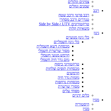
צמיגים וגלגלים
שמנים ונוזלים
רכב
רכב פרטי ורכב שטח
טנדרים ורכב מסחרי
טרקטורונים UTV ו-Side by Side
משאיות קלות
גינון
כלי גינון מנועיים
כלי גינון חשמליים
מכסחת דשא חשמלית
מסור שרשרת חשמלי
חרמש מנועי חשמלי
גוזם גדר חיה חשמלי
טרקטורוני כיסוח
מכסחות תופים וצלחות
חרמשים
גוזמות גדר חיה
מכסחות נדחפות
מסורי שרשרת
מפוחי עלים
כלים ידניים
מגזין
היסטוריה
מגזין