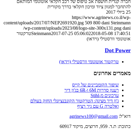
חברה קנדית חושפת אב טיפוס של רכב חקלאי אוטונומי המותאם
להתחבר למגוון ציוד ומיכון חקלאי בדרך מקורית
25 ביולי 2017
https://www.agrinews.co.il/wp-
content/uploads/2017/07/NEP2691920.jpg
509
800
dani Steinmann
/wp-content/uploads/2023/08/logo-site-300x131.png
dani
2018-05-08 17:40:51
2017-07-25 05:06:02
Steinmann
טרקטור
אוטונומי וורסטילי (וידאו)
Dot Power
טרקטור אוטונומי וורסטילי (וידאו)
מאמרים אחרונים
שיפור הקומביינים של קייס
רענון סדרות 6M ו-6R בג'ון דיר
עדכונים מ-Stihl
ג'ון דיר מציגה: הטרקטור הקונבנציונלי החזק בעולם
ואלטרה G עם גיר רציף
דוא"ל:
agrinews100@gmail.com
כתובת: ת.ד. 959, חרוצים, מיקוד 60917