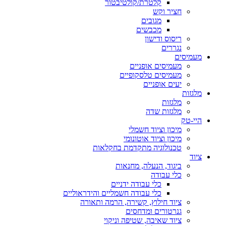
קלטרת/קולטיבטור
חציר וקש
מגובים
מכבשים
ריסוס ודישון
נגררים
מעמיסים
מעמיסים אופניים
מעמיסים טלסקופיים
יעים אופניים
מלגזות
מלגזות
מלגזות שדה
היי-טק
מיכון וציוד חשמלי
מיכון וציוד אוטונומי
טכנולוגיה מתקדמת בחקלאות
ציוד
ביגוד, הנעלה, מחנאות
כלי עבודה
כלי עבודה ידניים
כלי עבודה חשמליים והידראוליים
ציוד חילוץ, קשירה, הרמה ותאורה
גנרטורים ומדחסים
ציוד שאיבה, שטיפה וניקוי