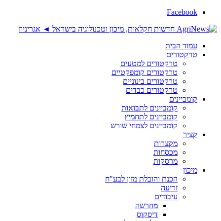
Facebook
עמוד הבית
טרקטורים
טרקטורים למטעים
טרקטורים קומפקטיים
טרקטורים בינוניים
טרקטורים כבדים
קומביינים
קומביינים לתבואות
קומביינים לתחמיץ
קומביינים לצמחי שורש
קציר
מקצרות
מכסחות
מרסקות
מיכון
הכנת והובלת מזון לבע"ח
זריעה
עיבודים
מחרשה
דיסקוס