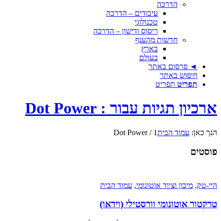
הדרכה
עיבודים – הדרכה
טכנולוגי
ריסוס ודישון – הדרכה
חדשות מהענף
בארץ
בעולם
◄ פרסום באתר
חיפוש באתר
תפריט
תפריט
ארכיון תגיות עבור : Dot Power
הנך כאן:
עמוד הבית
1
/
Dot Power
פוסטים
היי-טק
,
מיכון וציוד אוטונומי
,
עמוד הבית
טרקטור אוטונומי וורסטילי (וידאו)