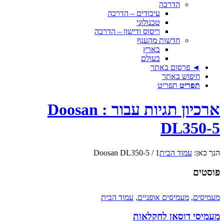
הדרכה
עיבודים – הדרכה
טכנולוגי
ריסוס ודישון – הדרכה
חדשות מהענף
בארץ
בעולם
◄ פרסום באתר
חיפוש באתר
תפריט
תפריט
ארכיון תגיות עבור : Doosan
DL350-5
הנך כאן:
עמוד הבית
1
/
Doosan DL350-5
פוסטים
מעמיסים
,
מעמיסים אופניים
,
עמוד הבית
מעמיסי דוסאן לחקלאות