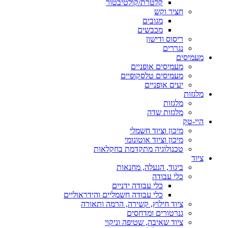
קלטרת/קולטיבטור
חציר וקש
מגובים
מכבשים
ריסוס ודישון
נגררים
מעמיסים
מעמיסים אופניים
מעמיסים טלסקופיים
יעים אופניים
מלגזות
מלגזות
מלגזות שדה
היי-טק
מיכון וציוד חשמלי
מיכון וציוד אוטונומי
טכנולוגיה מתקדמת בחקלאות
ציוד
ביגוד, הנעלה, מחנאות
כלי עבודה
כלי עבודה ידניים
כלי עבודה חשמליים והידראוליים
ציוד חילוץ, קשירה, הרמה ותאורה
גנרטורים ומדחסים
ציוד שאיבה, שטיפה וניקוי