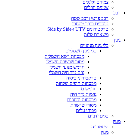
צמיגים וגלגלים
שמנים ונוזלים
רכב
רכב פרטי ורכב שטח
טנדרים ורכב מסחרי
טרקטורונים UTV ו-Side by Side
משאיות קלות
גינון
כלי גינון מנועיים
כלי גינון חשמליים
מכסחת דשא חשמלית
מסור שרשרת חשמלי
חרמש מנועי חשמלי
גוזם גדר חיה חשמלי
טרקטורוני כיסוח
מכסחות תופים וצלחות
חרמשים
גוזמות גדר חיה
מכסחות נדחפות
מסורי שרשרת
מפוחי עלים
כלים ידניים
מגזין
היסטוריה
מגזין