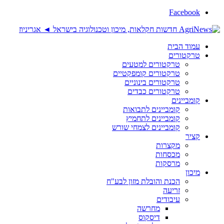
Facebook
עמוד הבית
טרקטורים
טרקטורים למטעים
טרקטורים קומפקטיים
טרקטורים בינוניים
טרקטורים כבדים
קומביינים
קומביינים לתבואות
קומביינים לתחמיץ
קומביינים לצמחי שורש
קציר
מקצרות
מכסחות
מרסקות
מיכון
הכנת והובלת מזון לבע"ח
זריעה
עיבודים
מחרשה
דיסקוס