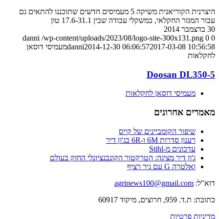
היצרנית הקוריאנית משיקה 5 מעמיסים חדשים שתוכננו להתאים גם
עבור המגזר החקלאי, במשקלי עבודה שבין 17.6-31.1 טון
30 בדצמבר 2014
danni
/wp-content/uploads/2023/08/logo-site-300x131.png
0
0
2017-03-08 10:56:58
2014-12-30 06:06:57
danni
מעמיסי דוסאן
לחקלאות
Doosan DL350-5
מעמיסי דוסאן לחקלאות
מאמרים אחרונים
שיפור הקומביינים של קייס
רענון סדרות 6M ו-6R בג'ון דיר
עדכונים מ-Stihl
ג'ון דיר מציגה: הטרקטור הקונבנציונלי החזק בעולם
ואלטרה G עם גיר רציף
דוא"ל:
agrinews100@gmail.com
כתובת: ת.ד. 959, חרוצים, מיקוד 60917
מדיניות פרטיות