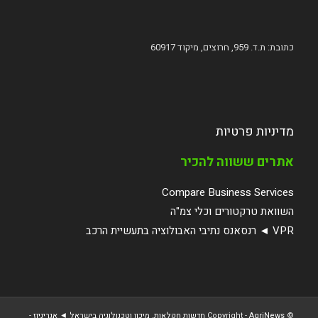
כתובת: ת.ד. 959, חרוצים, מיקוד 60917
מדיניות פרטיות
אתרים ששווה להכיר
Compare Business Services
השוואת טרקטורים וכלי צמ"ה
VPR ◄ רנסאנס נתיבי האבולוציה בתעשיית הרכב
© ‫Copyright -
AgriNews חדשות חקלאות, מיכון וטכנולוגיה בישראל ◄ אגריניוז
-