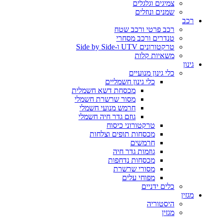
צמיגים וגלגלים
שמנים ונוזלים
רכב
רכב פרטי ורכב שטח
טנדרים ורכב מסחרי
טרקטורונים UTV ו-Side by Side
משאיות קלות
גינון
כלי גינון מנועיים
כלי גינון חשמליים
מכסחת דשא חשמלית
מסור שרשרת חשמלי
חרמש מנועי חשמלי
גוזם גדר חיה חשמלי
טרקטורוני כיסוח
מכסחות תופים וצלחות
חרמשים
גוזמות גדר חיה
מכסחות נדחפות
מסורי שרשרת
מפוחי עלים
כלים ידניים
מגזין
היסטוריה
מגזין