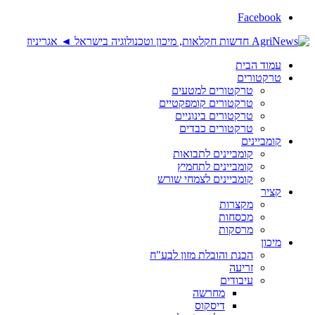
Facebook
עמוד הבית
טרקטורים
טרקטורים למטעים
טרקטורים קומפקטיים
טרקטורים בינוניים
טרקטורים כבדים
קומביינים
קומביינים לתבואות
קומביינים לתחמיץ
קומביינים לצמחי שורש
קציר
מקצרות
מכסחות
מרסקות
מיכון
הכנת והובלת מזון לבע"ח
זריעה
עיבודים
מחרשה
דיסקוס