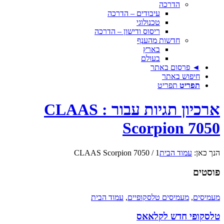
הדרכה
עיבודים – הדרכה
טכנולוגי
ריסוס ודישון – הדרכה
חדשות מהענף
בארץ
בעולם
◄ פרסום באתר
חיפוש באתר
תפריט
תפריט
ארכיון תגיות עבור : CLAAS
Scorpion 7050
הנך כאן:
עמוד הבית
1
/
CLAAS Scorpion 7050
פוסטים
מעמיסים
,
מעמיסים טלסקופיים
,
עמוד הבית
טלסקופי חדש לקלאאס