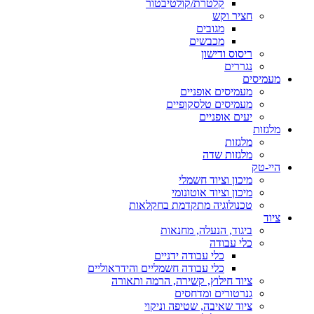
קלטרת/קולטיבטור
חציר וקש
מגובים
מכבשים
ריסוס ודישון
נגררים
מעמיסים
מעמיסים אופניים
מעמיסים טלסקופיים
יעים אופניים
מלגזות
מלגזות
מלגזות שדה
היי-טק
מיכון וציוד חשמלי
מיכון וציוד אוטונומי
טכנולוגיה מתקדמת בחקלאות
ציוד
ביגוד, הנעלה, מחנאות
כלי עבודה
כלי עבודה ידניים
כלי עבודה חשמליים והידראוליים
ציוד חילוץ, קשירה, הרמה ותאורה
גנרטורים ומדחסים
ציוד שאיבה, שטיפה וניקוי