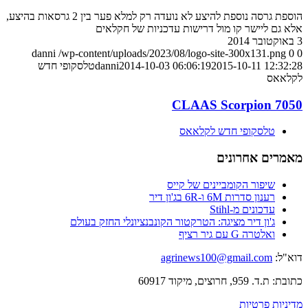
הוספת גרסה נוספת להיצע לא נועדה רק למלא פער בין 2 גרסאות בהיצע,
אלא גם ליישר קו מול דרישות עדכניות של חקלאים
3 באוקטובר 2014
danni
/wp-content/uploads/2023/08/logo-site-300x131.png
0
0
2015-10-11 12:32:28
2014-10-03 06:06:19
danni
טלסקופי חדש
לקלאאס
CLAAS Scorpion 7050
טלסקופי חדש לקלאאס
מאמרים אחרונים
שיפור הקומביינים של קייס
רענון סדרות 6M ו-6R בג'ון דיר
עדכונים מ-Stihl
ג'ון דיר מציגה: הטרקטור הקונבנציונלי החזק בעולם
ואלטרה G עם גיר רציף
דוא"ל:
agrinews100@gmail.com
כתובת: ת.ד. 959, חרוצים, מיקוד 60917
מדיניות פרטיות