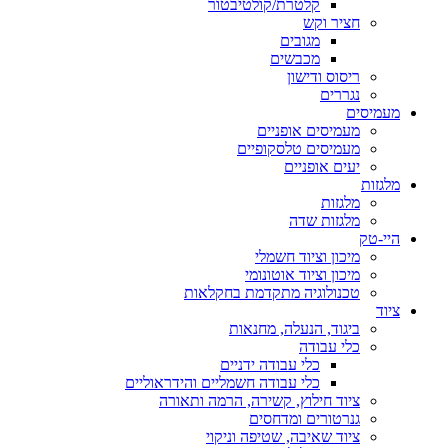
קלטרת/קולטיבטור
חציר וקש
מגובים
מכבשים
ריסוס ודישון
נגררים
מעמיסים
מעמיסים אופניים
מעמיסים טלסקופיים
יעים אופניים
מלגזות
מלגזות
מלגזות שדה
היי-טק
מיכון וציוד חשמלי
מיכון וציוד אוטונומי
טכנולוגיה מתקדמת בחקלאות
ציוד
ביגוד, הנעלה, מחנאות
כלי עבודה
כלי עבודה ידניים
כלי עבודה חשמליים והידראוליים
ציוד חילוץ, קשירה, הרמה ותאורה
גנרטורים ומדחסים
ציוד שאיבה, שטיפה וניקוי