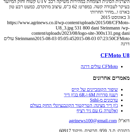
היצרנית הסינית הצומחת במהירות משיקה רכב UTV קשוח וחזק המיועד
בעיקר לעבודה קשה. במפרט: 62 כ"ס, עיצוב מתקדם, כמעט רבע טון
בארגז ו...מחיר תחרותי
3 באוגוסט 2015
https://www.agrinews.co.il/wp-content/uploads/2015/08/CFMoto-
U8_3.jpg
531
800
dani Steinmann
/wp-
content/uploads/2023/08/logo-site-300x131.png
dani
2015-08-03 07:23:50
2015-08-03 05:05:45
Steinmann
CFMoto עולים
דרגה
CFMoto U8
CFMoto עולים דרגה
מאמרים אחרונים
שיפור הקומביינים של קייס
רענון סדרות 6M ו-6R בג'ון דיר
עדכונים מ-Stihl
ג'ון דיר מציגה: הטרקטור הקונבנציונלי החזק בעולם
ואלטרה G עם גיר רציף
דוא"ל:
agrinews100@gmail.com
כתובת: ת.ד. 959, חרוצים, מיקוד 60917