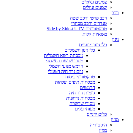
צמיגים וגלגלים
שמנים ונוזלים
רכב
רכב פרטי ורכב שטח
טנדרים ורכב מסחרי
טרקטורונים UTV ו-Side by Side
משאיות קלות
גינון
כלי גינון מנועיים
כלי גינון חשמליים
מכסחת דשא חשמלית
מסור שרשרת חשמלי
חרמש מנועי חשמלי
גוזם גדר חיה חשמלי
טרקטורוני כיסוח
מכסחות תופים וצלחות
חרמשים
גוזמות גדר חיה
מכסחות נדחפות
מסורי שרשרת
מפוחי עלים
כלים ידניים
מגזין
היסטוריה
מגזין