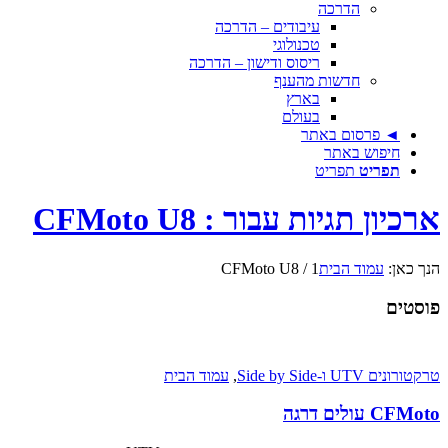
הדרכה
עיבודים – הדרכה
טכנולוגי
ריסוס ודישון – הדרכה
חדשות מהענף
בארץ
בעולם
◄ פרסום באתר
חיפוש באתר
תפריט
תפריט
ארכיון תגיות עבור : CFMoto U8
הנך כאן:
עמוד הבית
1
/
CFMoto U8
פוסטים
טרקטורונים UTV ו-Side by Side
,
עמוד הבית
CFMoto עולים דרגה