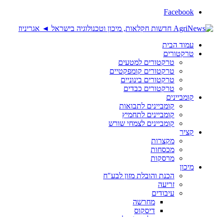
Facebook
עמוד הבית
טרקטורים
טרקטורים למטעים
טרקטורים קומפקטיים
טרקטורים בינוניים
טרקטורים כבדים
קומביינים
קומביינים לתבואות
קומביינים לתחמיץ
קומביינים לצמחי שורש
קציר
מקצרות
מכסחות
מרסקות
מיכון
הכנת והובלת מזון לבע"ח
זריעה
עיבודים
מחרשה
דיסקוס