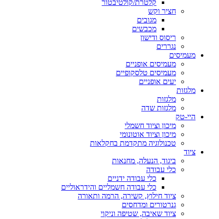
קלטרת/קולטיבטור
חציר וקש
מגובים
מכבשים
ריסוס ודישון
נגררים
מעמיסים
מעמיסים אופניים
מעמיסים טלסקופיים
יעים אופניים
מלגזות
מלגזות
מלגזות שדה
היי-טק
מיכון וציוד חשמלי
מיכון וציוד אוטונומי
טכנולוגיה מתקדמת בחקלאות
ציוד
ביגוד, הנעלה, מחנאות
כלי עבודה
כלי עבודה ידניים
כלי עבודה חשמליים והידראוליים
ציוד חילוץ, קשירה, הרמה ותאורה
גנרטורים ומדחסים
ציוד שאיבה, שטיפה וניקוי