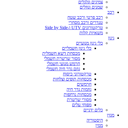
צמיגים וגלגלים
שמנים ונוזלים
רכב
רכב פרטי ורכב שטח
טנדרים ורכב מסחרי
טרקטורונים UTV ו-Side by Side
משאיות קלות
גינון
כלי גינון מנועיים
כלי גינון חשמליים
מכסחת דשא חשמלית
מסור שרשרת חשמלי
חרמש מנועי חשמלי
גוזם גדר חיה חשמלי
טרקטורוני כיסוח
מכסחות תופים וצלחות
חרמשים
גוזמות גדר חיה
מכסחות נדחפות
מסורי שרשרת
מפוחי עלים
כלים ידניים
מגזין
היסטוריה
מגזין