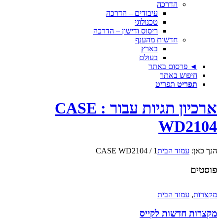
הדרכה
עיבודים – הדרכה
טכנולוגי
ריסוס ודישון – הדרכה
חדשות מהענף
בארץ
בעולם
◄ פרסום באתר
חיפוש באתר
תפריט
תפריט
ארכיון תגיות עבור : CASE
WD2104
הנך כאן:
עמוד הבית
1
/
CASE WD2104
פוסטים
מקצרות
,
עמוד הבית
מקצרות חדשות לקייס