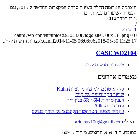
היצרנית האדומה החלה בשיווק סדרת המקצרות החדשה ל-2015, עם
הבטחה לשיפורים בכל תחום
5 בנובמבר 2014
/
1 תגובה
danni
/wp-content/uploads/2023/08/logo-site-300x131.png
0
0
2018-05-30 11:25:17
2014-11-05 06:06:06
danni
מקצרות חדשות לקייס
CASE WD2104
מקצרות חדשות לקייס
מאמרים אחרונים
סלף אוטונומי למחצה מתוצרת Kuhn
שיפור הקומביינים של קייס
רענון סדרות 6M ו-6R בג'ון דיר
עדכונים מ-Stihl
ג'ון דיר מציגה: הטרקטור הקונבנציונלי החזק בעולם
דוא"ל:
agrinews100@gmail.com
כתובת: ת.ד. 959, חרוצים, מיקוד 60917