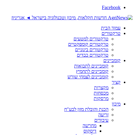
Facebook
עמוד הבית
טרקטורים
טרקטורים למטעים
טרקטורים קומפקטיים
טרקטורים בינוניים
טרקטורים כבדים
קומביינים
קומביינים לתבואות
קומביינים לתחמיץ
קומביינים לצמחי שורש
קציר
מקצרות
מכסחות
מרסקות
מיכון
הכנת והובלת מזון לבע"ח
זריעה
עיבודים
מחרשה
דיסקוס