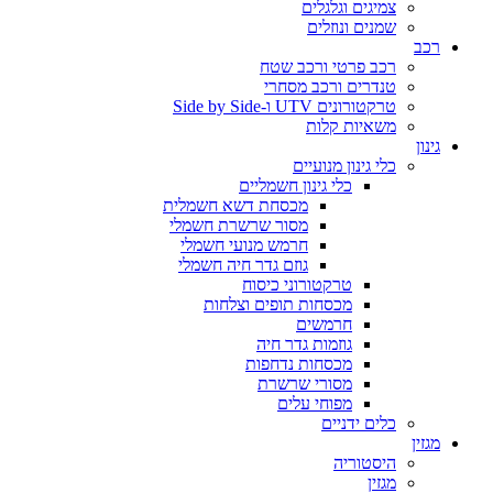
צמיגים וגלגלים
שמנים ונוזלים
רכב
רכב פרטי ורכב שטח
טנדרים ורכב מסחרי
טרקטורונים UTV ו-Side by Side
משאיות קלות
גינון
כלי גינון מנועיים
כלי גינון חשמליים
מכסחת דשא חשמלית
מסור שרשרת חשמלי
חרמש מנועי חשמלי
גוזם גדר חיה חשמלי
טרקטורוני כיסוח
מכסחות תופים וצלחות
חרמשים
גוזמות גדר חיה
מכסחות נדחפות
מסורי שרשרת
מפוחי עלים
כלים ידניים
מגזין
היסטוריה
מגזין