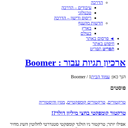
הדרכה
עיבודים – הדרכה
טכנולוגי
ריסוס ודישון – הדרכה
חדשות מהענף
בארץ
בעולם
◄ פרסום באתר
חיפוש באתר
תפריט
תפריט
ארכיון תגיות עבור : Boomer
הנך כאן:
עמוד הבית
1
/
Boomer
פוסטים
טרקטורים
,
טרקטורים קומפקטיים
,
מגזין והיסטוריה
טרקטור קומפקטי בחצי מיליון דולר?!
אפילו יותר; טרקטור ניו הולנד קומפקטי סטנדרטי לחלוטין השיג מחיר