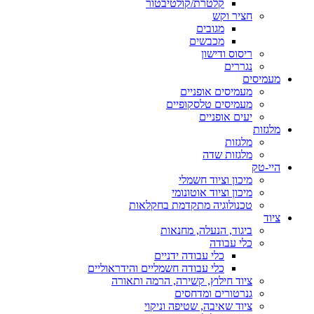
קלטרת/קולטיבטור
חציר וקש
מגובים
מכבשים
ריסוס ודישון
נגררים
מעמיסים
מעמיסים אופניים
מעמיסים טלסקופיים
יעים אופניים
מלגזות
מלגזות
מלגזות שדה
היי-טק
מיכון וציוד חשמלי
מיכון וציוד אוטונומי
טכנולוגיה מתקדמת בחקלאות
ציוד
ביגוד, הנעלה, מחנאות
כלי עבודה
כלי עבודה ידניים
כלי עבודה חשמליים והידראוליים
ציוד חילוץ, קשירה, הרמה ותאורה
גנרטורים ומדחסים
ציוד שאיבה, שטיפה וניקוי