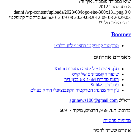
שיא במכירה פומבית. איך זה?
8 בספטמבר 2012
danni
/wp-content/uploads/2023/08/logo-site-300x131.png
0
0
2012-09-08 20:29:03
2012-09-08 20:29:03
danni
טרקטור קומפקטי
בחצי מיליון דולר?!
Boomer
טרקטור קומפקטי בחצי מיליון דולר?!
מאמרים אחרונים
סלף אוטונומי למחצה מתוצרת Kuhn
שיפור הקומביינים של קייס
רענון סדרות 6M ו-6R בג'ון דיר
עדכונים מ-Stihl
ג'ון דיר מציגה: הטרקטור הקונבנציונלי החזק בעולם
דוא"ל:
agrinews100@gmail.com
כתובת: ת.ד. 959, חרוצים, מיקוד 60917
מדיניות פרטיות
אתרים ששווה להכיר