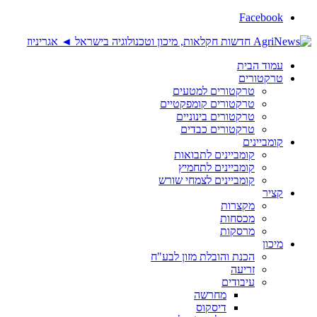
Facebook
עמוד הבית
טרקטורים
טרקטורים למטעים
טרקטורים קומפקטיים
טרקטורים בינוניים
טרקטורים כבדים
קומביינים
קומביינים לתבואות
קומביינים לתחמיץ
קומביינים לצמחי שורש
קציר
מקצרות
מכסחות
מרסקות
מיכון
הכנת והובלת מזון לבע"ח
זריעה
עיבודים
מחרשה
דיסקוס