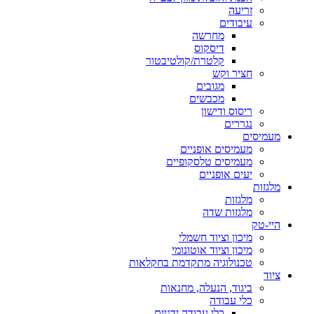
זריעה
עיבודים
מחרשה
דיסקוס
קלטרת/קולטיבטור
חציר וקש
מגובים
מכבשים
ריסוס ודישון
נגררים
מעמיסים
מעמיסים אופניים
מעמיסים טלסקופיים
יעים אופניים
מלגזות
מלגזות
מלגזות שדה
היי-טק
מיכון וציוד חשמלי
מיכון וציוד אוטונומי
טכנולוגיה מתקדמת בחקלאות
ציוד
ביגוד, הנעלה, מחנאות
כלי עבודה
כלי עבודה ידניים