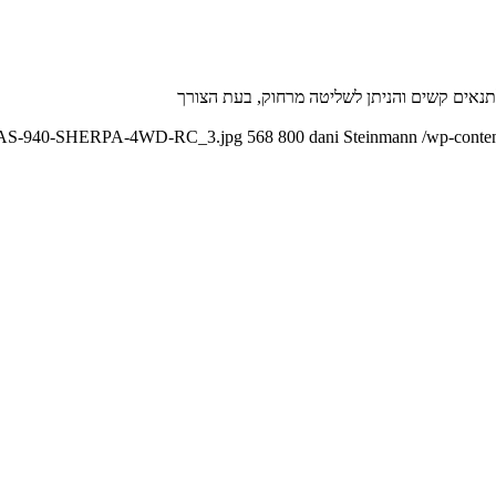
6/03/AS-940-SHERPA-4WD-RC_3.jpg
568
800
dani Steinmann
/wp-conte