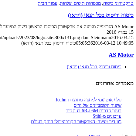
טרקטורוני כיסוח
,
מכסחות תופים וצלחות
,
עמוד הבית
כיסוח וריסוק בכל תנאי (וידאו)
AS Motor הגרמנייה מציעה את טרקטורון הכיסוח הראשון בשוק המיועד לתנאים קשים והניתן לשליטה מרחוק, בעת הצורך
15 במרץ 2016
nt/uploads/2023/08/logo-site-300x131.png
dani Steinmann
2016-03-15
2016-03-12 10:49:05
05:05:36
כיסוח וריסוק בכל תנאי (וידאו)
AS Motor
כיסוח וריסוק בכל תנאי (וידאו)
מאמרים אחרונים
סלף אוטונומי למחצה מתוצרת Kuhn
שיפור הקומביינים של קייס
רענון סדרות 6M ו-6R בג'ון דיר
עדכונים מ-Stihl
ג'ון דיר מציגה: הטרקטור הקונבנציונלי החזק בעולם