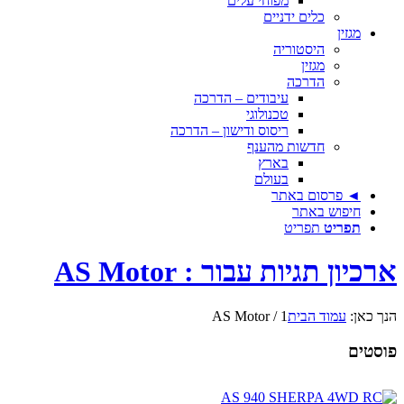
מפוחי עלים
כלים ידניים
מגזין
היסטוריה
מגזין
הדרכה
עיבודים – הדרכה
טכנולוגי
ריסוס ודישון – הדרכה
חדשות מהענף
בארץ
בעולם
◄ פרסום באתר
חיפוש באתר
תפריט
תפריט
ארכיון תגיות עבור : AS Motor
הנך כאן:
עמוד הבית
1
/
AS Motor
פוסטים