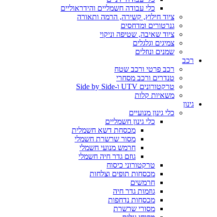
כלי עבודה חשמליים והידראוליים
ציוד חילוץ, קשירה, הרמה ותאורה
גנרטורים ומדחסים
ציוד שאיבה, שטיפה וניקוי
צמיגים וגלגלים
שמנים ונוזלים
רכב
רכב פרטי ורכב שטח
טנדרים ורכב מסחרי
טרקטורונים UTV ו-Side by Side
משאיות קלות
גינון
כלי גינון מנועיים
כלי גינון חשמליים
מכסחת דשא חשמלית
מסור שרשרת חשמלי
חרמש מנועי חשמלי
גוזם גדר חיה חשמלי
טרקטורוני כיסוח
מכסחות תופים וצלחות
חרמשים
גוזמות גדר חיה
מכסחות נדחפות
מסורי שרשרת