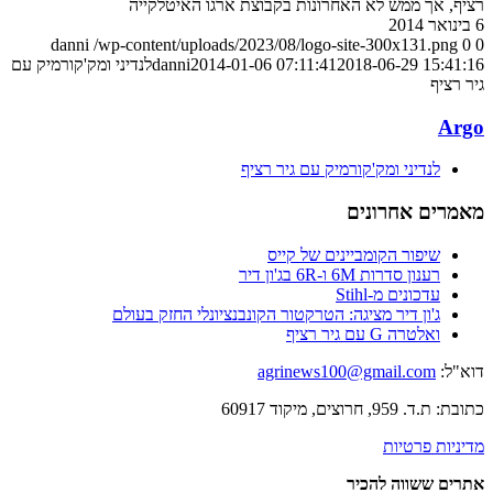
רציף, אך ממש לא האחרונות בקבוצת ארגו האיטלקייה
6 בינואר 2014
danni
/wp-content/uploads/2023/08/logo-site-300x131.png
0
0
2018-06-29 15:41:16
2014-01-06 07:11:41
danni
לנדיני ומק'קורמיק עם
גיר רציף
Argo
לנדיני ומק'קורמיק עם גיר רציף
מאמרים אחרונים
שיפור הקומביינים של קייס
רענון סדרות 6M ו-6R בג'ון דיר
עדכונים מ-Stihl
ג'ון דיר מציגה: הטרקטור הקונבנציונלי החזק בעולם
ואלטרה G עם גיר רציף
דוא"ל:
agrinews100@gmail.com
כתובת: ת.ד. 959, חרוצים, מיקוד 60917
מדיניות פרטיות
אתרים ששווה להכיר