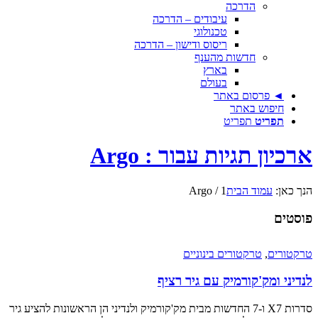
הדרכה
עיבודים – הדרכה
טכנולוגי
ריסוס ודישון – הדרכה
חדשות מהענף
בארץ
בעולם
◄ פרסום באתר
חיפוש באתר
תפריט
תפריט
ארכיון תגיות עבור : Argo
הנך כאן:
עמוד הבית
1
/
Argo
פוסטים
טרקטורים
,
טרקטורים בינוניים
לנדיני ומק'קורמיק עם גיר רציף
סדרות X7 ו-7 החדשות מבית מק'קורמיק ולנדיני הן הראשונות להציע גיר