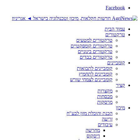
Facebook
עמוד הבית
טרקטורים
טרקטורים למטעים
טרקטורים קומפקטיים
טרקטורים בינוניים
טרקטורים כבדים
קומביינים
קומביינים לתבואות
קומביינים לתחמיץ
קומביינים לצמחי שורש
קציר
מקצרות
מכסחות
מרסקות
מיכון
הכנת והובלת מזון לבע"ח
זריעה
עיבודים
מחרשה
דיסקוס