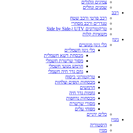
צמיגים וגלגלים
שמנים ונוזלים
רכב
רכב פרטי ורכב שטח
טנדרים ורכב מסחרי
טרקטורונים UTV ו-Side by Side
משאיות קלות
גינון
כלי גינון מנועיים
כלי גינון חשמליים
מכסחת דשא חשמלית
מסור שרשרת חשמלי
חרמש מנועי חשמלי
גוזם גדר חיה חשמלי
טרקטורוני כיסוח
מכסחות תופים וצלחות
חרמשים
גוזמות גדר חיה
מכסחות נדחפות
מסורי שרשרת
מפוחי עלים
כלים ידניים
מגזין
היסטוריה
מגזין