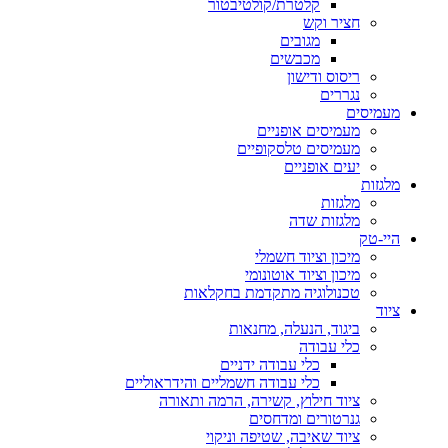
קלטרת/קולטיבטור
חציר וקש
מגובים
מכבשים
ריסוס ודישון
נגררים
מעמיסים
מעמיסים אופניים
מעמיסים טלסקופיים
יעים אופניים
מלגזות
מלגזות
מלגזות שדה
היי-טק
מיכון וציוד חשמלי
מיכון וציוד אוטונומי
טכנולוגיה מתקדמת בחקלאות
ציוד
ביגוד, הנעלה, מחנאות
כלי עבודה
כלי עבודה ידניים
כלי עבודה חשמליים והידראוליים
ציוד חילוץ, קשירה, הרמה ותאורה
גנרטורים ומדחסים
ציוד שאיבה, שטיפה וניקוי