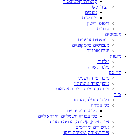
קלטרת/קולטיבטור
חציר וקש
מגובים
מכבשים
ריסוס ודישון
נגררים
מעמיסים
מעמיסים אופניים
מעמיסים טלסקופיים
יעים אופניים
מלגזות
מלגזות
מלגזות שדה
היי-טק
מיכון וציוד חשמלי
מיכון וציוד אוטונומי
טכנולוגיה מתקדמת בחקלאות
ציוד
ביגוד, הנעלה, מחנאות
כלי עבודה
כלי עבודה ידניים
כלי עבודה חשמליים והידראוליים
ציוד חילוץ, קשירה, הרמה ותאורה
גנרטורים ומדחסים
ציוד שאיבה, שטיפה וניקוי