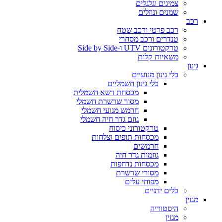
צמיגים וגלגלים
שמנים ונוזלים
רכב
רכב פרטי ורכב שטח
טנדרים ורכב מסחרי
טרקטורונים UTV ו-Side by Side
משאיות קלות
גינון
כלי גינון מנועיים
כלי גינון חשמליים
מכסחת דשא חשמלית
מסור שרשרת חשמלי
חרמש מנועי חשמלי
גוזם גדר חיה חשמלי
טרקטורוני כיסוח
מכסחות תופים וצלחות
חרמשים
גוזמות גדר חיה
מכסחות נדחפות
מסורי שרשרת
מפוחי עלים
כלים ידניים
מגזין
היסטוריה
מגזין