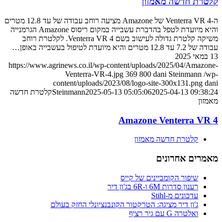
קלטרת חדשה מאמזון
ה-Venterra VR 4 של Amazone מציעה רוחב עבודה של עד 12.8 מטרים
והיא מיועדת לטפל בהדברת עשבייה במקום ריסוס Amazone הגרמנייה
משיקה קלטרת גדולה לעישוב בשם Venterra VR 4. לקלטרת רוחב
עבודה של 7.2 עד 12.8 מטרים והיא מיועדת לטיפול בעשבייה באופן…
13 במאי 2025
https://www.agrinews.co.il/wp-content/uploads/2025/04/Amazone-
Venterra-VR-4.jpg
369
800
dani Steinmann
/wp-
content/uploads/2023/08/logo-site-300x131.png
dani
2025-04-13 09:38:24
2025-05-13 05:05:06
Steinmann
קלטרת חדשה
מאמזון
Amazone Venterra VR 4
קלטרת חדשה מאמזון
מאמרים אחרונים
שיפור הקומביינים של קייס
רענון סדרות 6M ו-6R בג'ון דיר
עדכונים מ-Stihl
ג'ון דיר מציגה: הטרקטור הקונבנציונלי החזק בעולם
ואלטרה G עם גיר רציף