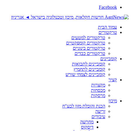
Facebook
עמוד הבית
טרקטורים
טרקטורים למטעים
טרקטורים קומפקטיים
טרקטורים בינוניים
טרקטורים כבדים
קומביינים
קומביינים לתבואות
קומביינים לתחמיץ
קומביינים לצמחי שורש
קציר
מקצרות
מכסחות
מרסקות
מיכון
הכנת והובלת מזון לבע"ח
זריעה
עיבודים
מחרשה
דיסקוס