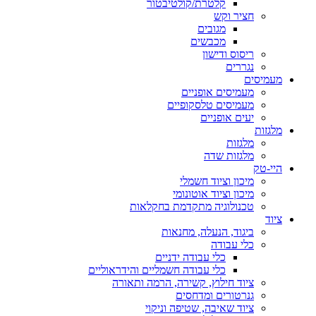
קלטרת/קולטיבטור
חציר וקש
מגובים
מכבשים
ריסוס ודישון
נגררים
מעמיסים
מעמיסים אופניים
מעמיסים טלסקופיים
יעים אופניים
מלגזות
מלגזות
מלגזות שדה
היי-טק
מיכון וציוד חשמלי
מיכון וציוד אוטונומי
טכנולוגיה מתקדמת בחקלאות
ציוד
ביגוד, הנעלה, מחנאות
כלי עבודה
כלי עבודה ידניים
כלי עבודה חשמליים והידראוליים
ציוד חילוץ, קשירה, הרמה ותאורה
גנרטורים ומדחסים
ציוד שאיבה, שטיפה וניקוי