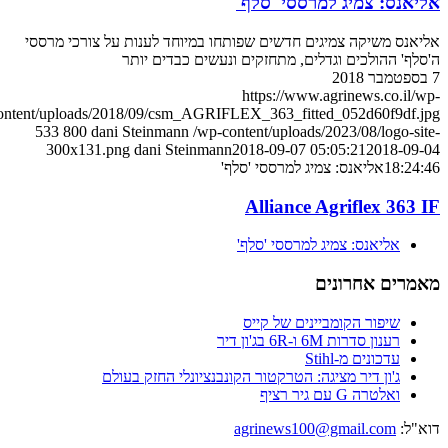
ליאנס: צמיג למרססי 'סלף'
ליאנס משיקה צמיגים חדשים שפותחו במיוחד לענות על צורכי מרססי
'סלף' ההולכים וגדלים, מתחזקים ונעשים כבדים יותר
מבר 2018
https://www.agrinews.co.il/wp
content/uploads/2018/09/csm_AGRIFLEX_363_fitted_052d60f9df.jp
533
800
dani Steinmann
/wp-content/uploads/2023/08/logo-site
300x131.png
dani Steinmann
2018-09-07 05:05:21
2018-09-0
18:24:4
אליאנס: צמיג למרססי 'סלף'
Alliance Agriflex 363 I
אליאנס: צמיג למרססי 'סלף'
אמרים אחרונים
שיפור הקומביינים של קייס
רענון סדרות 6M ו-6R בג'ון דיר
עדכונים מ-Stihl
ג'ון דיר מציגה: הטרקטור הקונבנציונלי החזק בעולם
ואלטרה G עם גיר רציף
וא"ל:
agrinews100@gmail.com