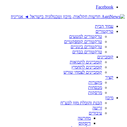
Facebook
עמוד הבית
טרקטורים
טרקטורים למטעים
טרקטורים קומפקטיים
טרקטורים בינוניים
טרקטורים כבדים
קומביינים
קומביינים לתבואות
קומביינים לתחמיץ
קומביינים לצמחי שורש
קציר
מקצרות
מכסחות
מרסקות
מיכון
הכנת והובלת מזון לבע"ח
זריעה
עיבודים
מחרשה
דיסקוס