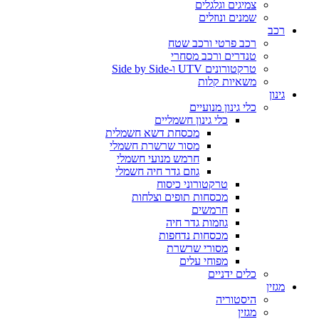
צמיגים וגלגלים
שמנים ונוזלים
רכב
רכב פרטי ורכב שטח
טנדרים ורכב מסחרי
טרקטורונים UTV ו-Side by Side
משאיות קלות
גינון
כלי גינון מנועיים
כלי גינון חשמליים
מכסחת דשא חשמלית
מסור שרשרת חשמלי
חרמש מנועי חשמלי
גוזם גדר חיה חשמלי
טרקטורוני כיסוח
מכסחות תופים וצלחות
חרמשים
גוזמות גדר חיה
מכסחות נדחפות
מסורי שרשרת
מפוחי עלים
כלים ידניים
מגזין
היסטוריה
מגזין