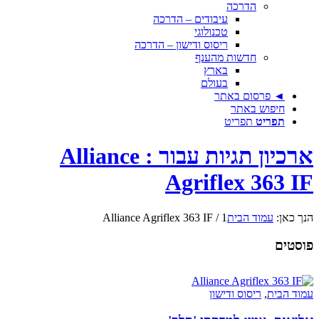
הדרכה
עיבודים – הדרכה
טכנולוגי
ריסוס ודישון – הדרכה
חדשות מהענף
בארץ
בעולם
◄ פרסום באתר
חיפוש באתר
תפריט
תפריט
ארכיון תגיות עבור : Alliance
Agriflex 363 I
נך כאן:
עמוד הבית
1
/
Alliance Agriflex 363 IF
וסטים
מוד הבית
,
ריסוס ודישון