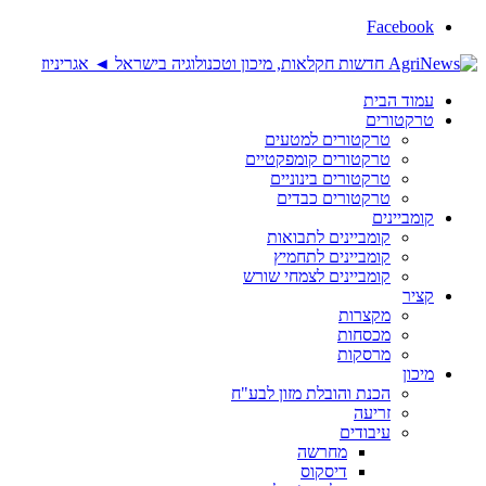
Facebook
עמוד הבית
טרקטורים
טרקטורים למטעים
טרקטורים קומפקטיים
טרקטורים בינוניים
טרקטורים כבדים
קומביינים
קומביינים לתבואות
קומביינים לתחמיץ
קומביינים לצמחי שורש
קציר
מקצרות
מכסחות
מרסקות
מיכון
הכנת והובלת מזון לבע"ח
זריעה
עיבודים
מחרשה
דיסקוס