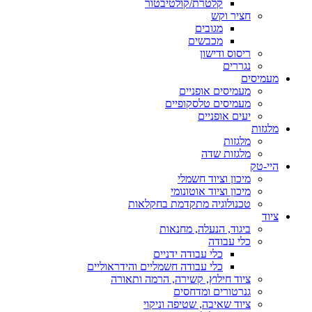
קלטרת/קולטיבטור
חציר וקש
מגובים
מכבשים
ריסוס ודישון
נגררים
מעמיסים
מעמיסים אופניים
מעמיסים טלסקופיים
יעים אופניים
מלגזות
מלגזות
מלגזות שדה
היי-טק
מיכון וציוד חשמלי
מיכון וציוד אוטונומי
טכנולוגיה מתקדמת בחקלאות
ציוד
ביגוד, הנעלה, מחנאות
כלי עבודה
כלי עבודה ידניים
כלי עבודה חשמליים והידראוליים
ציוד חילוץ, קשירה, הרמה ותאורה
גנרטורים ומדחסים
ציוד שאיבה, שטיפה וניקוי