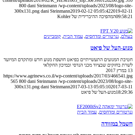
content/uploads/2019/02/K_HEM1003_top.5be59f012d2b0.jpg
510
800
dani Steinmann
/wp-content/uploads/2023/08/logo-site-
300x131.png
dani Steinmann
2019-02-12 05:05:42
2019-02-11
09:58:21
המהפיכה ההיברידית של Kohler
בעולם
,
גנרטורים ומדחסים
,
עמוד הבית
,
קומביינים
מנוע-העל של פיאט
חטיבת המנועים התעשייתיים בפיאט חושפת מנוע חדש ומתקדם המיועד
לשרת בחזקים שבציוד מכני הנדסי ובמיכון החקלאי
13 במרץ 2017
https://www.agrinews.co.il/wp-content/uploads/2017/03/466541.jpg
565
800
dani Steinmann
/wp-content/uploads/2023/08/logo-site-
300x131.png
dani Steinmann
2017-03-13 05:05:10
2017-03-11
18:29:36
מנוע-העל של פיאט
גנרטורים ומדחסים
,
עמוד הבית
חשמל במזוודה