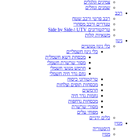
צמיגים וגלגלים
שמנים ונוזלים
רכב
רכב פרטי ורכב שטח
טנדרים ורכב מסחרי
טרקטורונים UTV ו-Side by Side
משאיות קלות
גינון
כלי גינון מנועיים
כלי גינון חשמליים
מכסחת דשא חשמלית
מסור שרשרת חשמלי
חרמש מנועי חשמלי
גוזם גדר חיה חשמלי
טרקטורוני כיסוח
מכסחות תופים וצלחות
חרמשים
גוזמות גדר חיה
מכסחות נדחפות
מסורי שרשרת
מפוחי עלים
כלים ידניים
מגזין
היסטוריה
מגזין