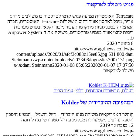
פגוש משולב לטרקטור
Terracare האוסטרית מציעה פגוש קדמי לטרקטור בו משולבים מדחס
אוויר, מיכל לאחסון אוויר דחוס ומשקולות Terracare האוסטרית, חברה
המתמחה בטכנולוגיות מתקדמות עבור מיכון חקלאי, בפרט מערכות
וויסות לחצי אוויר בצמיגי טרקטורים, משיקה את ה-Airpower-System
פ…
8 בינואר 2020
https://www.agrinews.co.il/wp-
content/uploads/2020/01/afcf3c088c15ee85.jpg
531
800
dani
Steinmann
/wp-content/uploads/2023/08/logo-site-300x131.png
2020-01-07 17:07:50
2020-01-08 05:05:23
dani Steinmann
פגוש
משולב לטרקטור
בעולם
,
גנרטורים ומדחסים
,
כללי
,
עמוד הבית
המהפיכה ההיברידית של Kohler
קוהלר האמריקאית משיקה מנוע היברידי – דיזל וחשמל – המציע חיסכון
והספק עדיפים משמעותית מכל מנוע דיזל סטנדרטי בגודל דומה
12 בפברואר 2019
https://www.agrinews.co.il/wp-