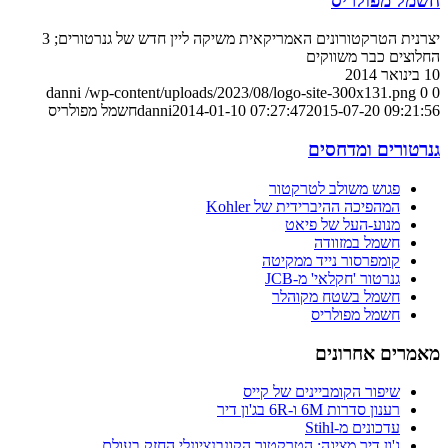
חשמל מפולריס
יצרנית הטרקטורונים האמריקאית משיקה ליין חדש של גנרטורים; 3
החלוצים כבר משווקים
10 בינואר 2014
danni
/wp-content/uploads/2023/08/logo-site-300x131.png
0
0
2015-07-20 09:21:56
2014-01-10 07:27:47
danni
חשמל מפולריס
גנרטורים ומדחסים
פגוש משולב לטרקטור
המהפיכה ההיברידית של Kohler
מנוע-העל של פיאט
חשמל במזוודה
קומפרסור נייד ממקיטה
גנרטור 'חקלאי' מ-JCB
חשמל בשטח מקוהלר
חשמל מפולריס
מאמרים אחרונים
שיפור הקומביינים של קייס
רענון סדרות 6M ו-6R בג'ון דיר
עדכונים מ-Stihl
ג'ון דיר מציגה: הטרקטור הקונבנציונלי החזק בעולם