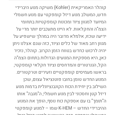
קוהלר האמריקאית (Kohler) משיקה מנוע היברידי
חדש, המשלב מנוע דיזל קומפקטי עם מנוע חשמלי
המיועד למגוון ציוד ומכונות קומפקטיות בתחומי
הצמ"ה והחקלאות. לא היינו מתעכבים יותר מדי על
ידיעה שכזו, אלמלא מדובר היה במהלך שישפיע על
מגוון רחב מאוד של כלים וציוד, כזה שגם אצלנו ניתן
יהיה לרכוש כחדש בטווח הזמן הקרוב. קוהלר, נזכיר
כאן, היא מספקיות המנועים הגדולות בתחום הצמ"ה
הקל, הגנרטורים והמדחסים וציוד חקלאי קומפקטי,
בראשו מעמיסים קומפקטיים וזעירים וטרקטורים.
המנוע החדש טומן בחובו פוטנציאל עצום, שכן
השילוב בין יחידת הכוח הקונבנציונלית בדמות מנוע
דיזל קטן וחסכוני לבין מנוע חשמלי, ה"מגבה" אותו
ה"תומך" בו עם אספקת כוח נוסף, הופך את המנוע
ההיברידי החדש – K-HEM שמו – למנוע קומפקטי