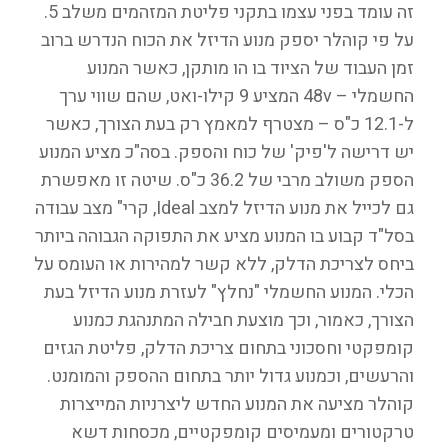
זה עומד בפני עצמו בתקני פליטת המזהמים משלב 5.
על פי קוהלר יספק מנוע הדיזל את הכוח הנדרש ברוב
זמן העבוד של הציוד בו הו מותקן, כאשר המנוע
החשמלי – 48v המציע 9 קילו-ואט, שהם שווי ערך
ל-12.1 כ"ס – מצטרף למאמץ רק בעת הצורך, כאשר
יש דרישה ל'פיק' של כוח והספק. בסה"כ מציע המנוע
הספק משולב מרבי של 36.2 כ"ס. שיטה זו מאפשרת
גם לכייל את מנוע הדיזל למצב Ideal, קרי" מצב עבודה
בסל"ד קבוע בו המנוע מציע את התפוקה הגבוהה ביותר
ביחס לצריכת הדלק, ללא קשר למהירות או העומס על
הכלי. המנוע החשמלי "נחלץ" לעזרת מנוע הדיזל בעת
הצורך, כאמור, וכך מוצעת חבילה המתנהגת כמנוע
קומפקטי וחסכוני בתחום צריכת הדלק, פליטת הגזים
והרעשים, וכמנוע גדול יותר בתחום ההספק והמומנט.
קוהלר מציעה את המנוע החדש ליצרניות המייצרות
טרקטורים ומעמיסים קומפקטיים, מכסחות דשא