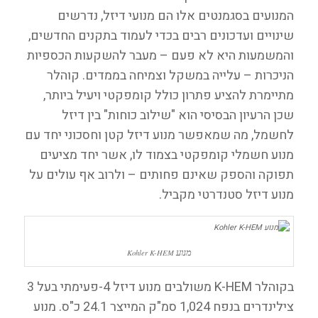
המנועים בסגמנטים אלו הם מנועי דיזל, נדרשים
שינויים ועדכונים רבים בכדי לעמוד בתקנים החדשים,
והמשמעות היא לא פעם – מעבר להשקעות הכספיות
הניכרות – עלייה במשקל וצמיחה בממדים. קוהלר
מתיימרת להציע פתרון כולל קומפקטי ויעיל ביותר,
שכן הרעיון הבסיסי הוא "שילוב כוחות" בין דיזל
לחשמל, מה שמאפשר מנוע דיזל קטן וחסכוני יחד עם
מנוע חשמלי קומפקטי בצמוד לו, אשר יחד מציעים
תפוקה והספק שאינם פחותים – ולרוב אף עולים על
מנוע דיזל סטנדרטי מקביל.
מנוע
Kohler K-HEM
בקוהלר K-HEM משולבים מנוע דיזל 4-פעימתי בעל 3
צילינדרים בנפח 1,024 סמ"ק המייצר 24.1 כ"ס. מנוע