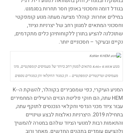
במשקלו ובממדיו, חזק בהשוואה למנוע דיזל רגיל
בגודל דומה וחסכוני באופן חסר תחרות בסגמנט.
במילים אחרות: קוהלר מציעה מעתה מנוע קומפקטי
וחסכוני המתאים למגוון רחב של יצרניות וציוד,
שתוכלנה להציע בתורן ללקוחותיהן כלים מתקדמים,
נקיים ובעיקר – חסכוניים יותר.
מנוע
מתאים למגוון רחב ביותר של מעמיסים קומפקטיים, מיני
Kohler K-HEM
מעמיסים וטרקטורים קומפקטיים – הן במגזר החקלאי והן במגזרים נוספים
המניע העיקרי, כפי שמסבירים בקוהלר, להשקת ה-K-
HEM עתה, הם חוקי פליטת הגזים הרעילים המחמירים
עבור ציוד מכני הנדסי וחקלאי הנכנסים לתוקף עתה,
בתחילת 2019. היצרניות נאלצות לבצע שינויים
והתאמות רבות למנועי הציוד שלהם במטרה להמשיך
ולהציעם עומדים בתקנים החדשים. מאחר ורוב