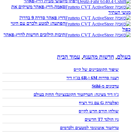
רפתן מקצועי מבית דויץ-פאהר
סאמה-דויץ-פאהר משיקים את
מנועי העתיד
דויץ פאהר סדרה 9 בדרך!
הפתעה: למטע ולכרם עם היגוי
כפול
תיבות הילוכים חדשות לדויץ-פאהר
בעולם
,
חדשות מהענף
,
עמוד הבית
שיפור הקומביינים של קייס
רענון סדרות 6M ו-6R בג'ון דיר
עדכונים מ-Stihl
ג'ון דיר מציגה: הטרקטור הקונבנציונלי החזק בעולם
ואלטרה G עם גיר רציף
שולחן תירס חדש לקייס
ניו הולנד T7 חדשים
טרקטור אוטונומי למטעים ולכרמים