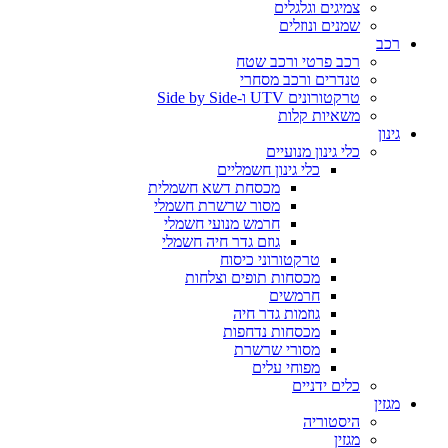
צמיגים וגלגלים
שמנים ונוזלים
רכב
רכב פרטי ורכב שטח
טנדרים ורכב מסחרי
טרקטורונים UTV ו-Side by Side
משאיות קלות
גינון
כלי גינון מנועיים
כלי גינון חשמליים
מכסחת דשא חשמלית
מסור שרשרת חשמלי
חרמש מנועי חשמלי
גוזם גדר חיה חשמלי
טרקטורוני כיסוח
מכסחות תופים וצלחות
חרמשים
גוזמות גדר חיה
מכסחות נדחפות
מסורי שרשרת
מפוחי עלים
כלים ידניים
מגזין
היסטוריה
מגזין