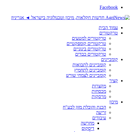
Facebook
עמוד הבית
טרקטורים
טרקטורים למטעים
טרקטורים קומפקטיים
טרקטורים בינוניים
טרקטורים כבדים
קומביינים
קומביינים לתבואות
קומביינים לתחמיץ
קומביינים לצמחי שורש
קציר
מקצרות
מכסחות
מרסקות
מיכון
הכנת והובלת מזון לבע"ח
זריעה
עיבודים
מחרשה
דיסקוס