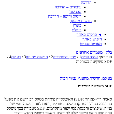
הדרכה
עיבודים – הדרכה
טכנולוגי
ריסוס ודישון – הדרכה
חדשות מהענף
בארץ
בעולם
◄ פרסום באתר
חיפוש באתר
תפריט
תפריט
בלוג - מאמרים אחרונים
הנך כאן:
עמוד הבית
1
/
מגזין והיסטוריה
2
/
חדשות מהענף
3
/
בעולם
4
/
SDF משקיעה בטורקיה
בעולם
,
חדשות מהענף
,
עמוד הבית
SDF משקיעה בטורקיה
סאמה דויץ-פאהר (SDF) האיטלקייה פותחת בטקס רב רושם את מפעל
ההרכבה הגדול והמתקדם שלה בטורקיה, וזאת לאחר כשנה וחצי של
בנייה, שיפוצים והכנסת פסי ייצור מתקדמים. SDF מעבירה בכך משקל
נוסף מסף היקף הייצור שלה לטורקיה, כאשר במפעל החדש ייוצרו