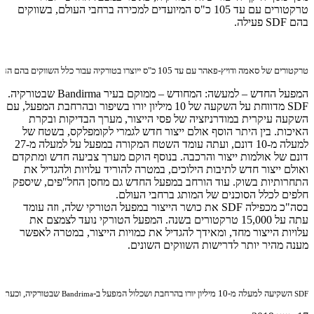
טרקטורים עם עד 105 כ"ס המיועדים למכירה ברחבי העולם, בשווקים
בהם SDF פעילה.
טרקטורים של סאמה ודויץ-פאהר עם עד 105 כ"ס ייוצרו בטורקיה עבור כלל השווקים בהם החברה פעילה
המפעל החדש – למעשה: המחודש – ממוקם בעיר Bandirma שבטורקיה.
SDF מדווחת על השקעה של 10 מיליון יורו בשיפור ובהרחבת המפעל, עם
השקעה עיקרית במודרניזציה של פסי הייצור, מערך הבדיקות ובקרת
האיכות. בין היתר הוסף אולם ייצור חדש לגמרי לקומפלקס, בשטח של
למעלה מ-10 דונם, ועתה עומד השטח המקורה במפעל על למעלה מ-27
דונם של אולמות ייצור והרכבה. בנוסף הוקם מערך צביעה חדש ומתקדם
ואולם ייצור חדש לתיבות הילוכים, במטרה להוריד עלויות ולהגדיל את
התחרותיות בשוק. עוד הורחב במפעל החדש גם מחסן החל"פים, שיספק
חלפים לכלל הסוכנים של המותג ברחבי העולם.
בסה"כ מכפילה SDF את כושר הייצור במפעל הטורקי שלה, וזה עומד
עתה על 15,000 טרקטורים בשנה. המפעל הטורקי נועד לצמצם את
עלויות הייצור מחד, ומאידך להגדיל את כמויות הייצור, במטרה לאפשר
מענה מהיר יותר לדרישות השווקים השונים.
השקיעה למעלה מ-10 מיליון יורו בהרחבת ושכלול המפעל ב-
שבטורקיה, וכעת הוא מסוגל לי
Bandrima
SDF