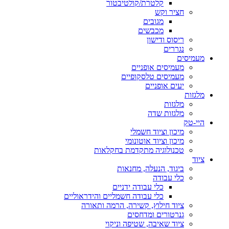
קלטרת/קולטיבטור
חציר וקש
מגובים
מכבשים
ריסוס ודישון
נגררים
מעמיסים
מעמיסים אופניים
מעמיסים טלסקופיים
יעים אופניים
מלגזות
מלגזות
מלגזות שדה
היי-טק
מיכון וציוד חשמלי
מיכון וציוד אוטונומי
טכנולוגיה מתקדמת בחקלאות
ציוד
ביגוד, הנעלה, מחנאות
כלי עבודה
כלי עבודה ידניים
כלי עבודה חשמליים והידראוליים
ציוד חילוץ, קשירה, הרמה ותאורה
גנרטורים ומדחסים
ציוד שאיבה, שטיפה וניקוי