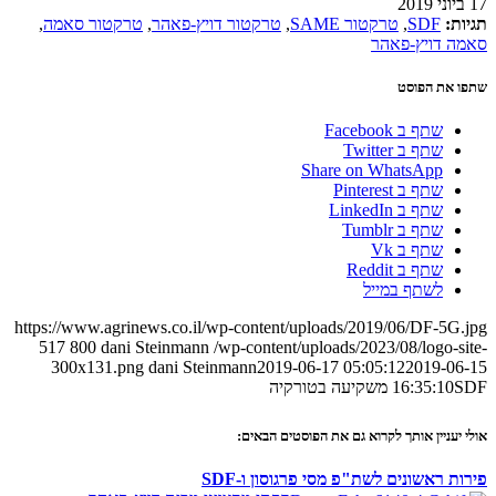
17 ביוני 2019
תגיות:
SDF
,
טרקטור SAME
,
טרקטור דויץ-פאהר
,
טרקטור סאמה
,
סאמה דויץ-פאהר
שתפו את הפוסט
שתף ב Facebook
שתף ב Twitter
Share on WhatsApp
שתף ב Pinterest
שתף ב LinkedIn
שתף ב Tumblr
שתף ב Vk
שתף ב Reddit
לשתף במייל
https://www.agrinews.co.il/wp-content/uploads/2019/06/DF-5G.jpg
517
800
dani Steinmann
/wp-content/uploads/2023/08/logo-site-
300x131.png
dani Steinmann
2019-06-17 05:05:12
2019-06-15
SDF משקיעה בטורקיה
16:35:10
אולי יעניין אותך לקרוא גם את הפוסטים הבאים:
פירות ראשונים לשת"פ מסי פרגוסון ו-SDF