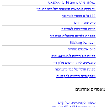
שולחן תירס ברוחב 16 מ' לקלאאס
גיר רציף לגרסאות המטעים של מסי פרגוסון
100 כ"ס מהודו לאירופה
קייס פומה חדש
סינים היברידיים לאירופה
מכסחת בלרינה חשמלית מג'ון דיר
הענק של Siloking
קייס אופטום מתחזק
ספינת דגל חדשה ל-McCormic
קומביינים לירק חדשים מג'ון דיר
ספינת הדגל של פנד מתעדכנת
טלסקופיים חדשים לחקלאות
מאמרים אחרונים
שיפור הקומביינים של קייס
רענון סדרות 6M ו-6R בג'ון דיר