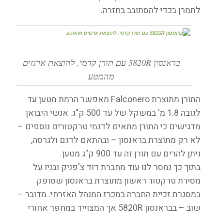
לתמרן בכדי להסתובב בחזרה.
בראנסון 5820R עם תורן קדמי, להוצאת ארגזים
מהמטע
התורן מתוצרת Falconero מאפשר הרמת מטען עד
לגובה 1.8 מ' במשקל של עד 500 ק"ג. אנשי היבואן
מדגישים כי התורן מתאים לדגמי טרקטורים נוספים –
לא רק מתוצרת בראנסון – ובהתאם לדגם ולגרסה,
ניתן להרים עם תורן זה עד 900 ק"ג מטען.
בתוך כך נמסר לנו עוד מחברת דוד צ'פניק ובניו על
מסירת טרקטור ראשון מתוצרת בראנסון שסופק
במסגרת זכיית החברה במכרז המנהל האזרחי. מדובר –
שוב – בבראנסון 5820R אך המצוייד במחפר אחורי