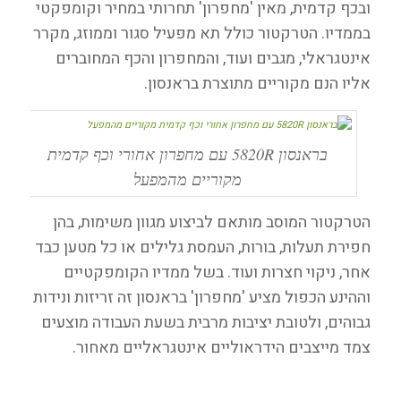
ובכף קדמית, מאין 'מחפרון' תחרותי במחיר וקומפקטי
בממדיו. הטרקטור כולל תא מפעיל סגור וממוזג, מקרר
אינטגראלי, מגבים ועוד, והמחפרון והכף המחוברים
אליו הנם מקוריים מתוצרת בראנסון.
בראנסון 5820R עם מחפרון אחורי וכף קדמית
מקוריים מהמפעל
הטרקטור המוסב מותאם לביצוע מגוון משימות, בהן
חפירת תעלות, בורות, העמסת גלילים או כל מטען כבד
אחר, ניקוי חצרות ועוד. בשל ממדיו הקומפקטיים
וההינע הכפול מציע 'מחפרון' בראנסון זה זריזות ונידות
גבוהים, ולטובת יציבות מרבית בשעת העבודה מוצעים
צמד מייצבים הידראוליים אינטגראליים מאחור.