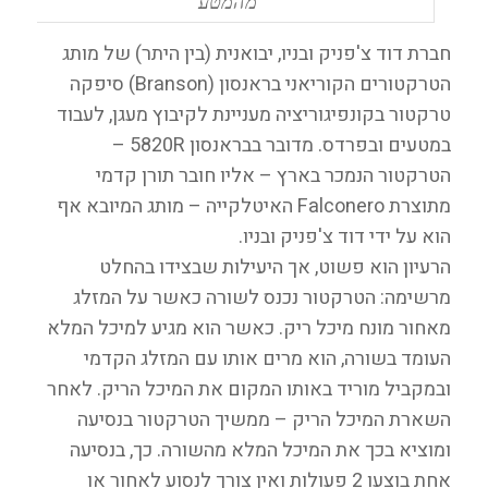
מהמטע
חברת דוד צ'פניק ובניו, יבואנית (בין היתר) של מותג
הטרקטורים הקוריאני בראנסון (Branson) סיפקה
טרקטור בקונפיגוריציה מעניינת לקיבוץ מעגן, לעבוד
במטעים ובפרדס. מדובר בבראנסון 5820R –
הטרקטור הנמכר בארץ – אליו חובר תורן קדמי
מתוצרת Falconero האיטלקייה – מותג המיובא אף
הוא על ידי דוד צ'פניק ובניו.
הרעיון הוא פשוט, אך היעילות שבצידו בהחלט
מרשימה: הטרקטור נכנס לשורה כאשר על המזלג
מאחור מונח מיכל ריק. כאשר הוא מגיע למיכל המלא
העומד בשורה, הוא מרים אותו עם המזלג הקדמי
ובמקביל מוריד באותו המקום את המיכל הריק. לאחר
השארת המיכל הריק – ממשיך הטרקטור בנסיעה
ומוציא בכך את המיכל המלא מהשורה. כך, בנסיעה
אחת בוצעו 2 פעולות ואין צורך לנסוע לאחור או