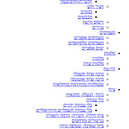
קלטרת/קולטיבטור
חציר וקש
מגובים
מכבשים
ריסוס ודישון
נגררים
מעמיסים
מעמיסים אופניים
מעמיסים טלסקופיים
יעים אופניים
מלגזות
מלגזות
מלגזות שדה
היי-טק
מיכון וציוד חשמלי
מיכון וציוד אוטונומי
טכנולוגיה מתקדמת בחקלאות
ציוד
ביגוד, הנעלה, מחנאות
כלי עבודה
כלי עבודה ידניים
כלי עבודה חשמליים והידראוליים
ציוד חילוץ, קשירה, הרמה ותאורה
גנרטורים ומדחסים
ציוד שאיבה, שטיפה וניקוי