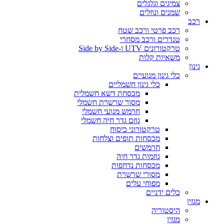
צמיגים וגלגלים
שמנים ונוזלים
רכב
רכב פרטי ורכב שטח
טנדרים ורכב מסחרי
טרקטורונים UTV ו-Side by Side
משאיות קלות
גינון
כלי גינון מנועיים
כלי גינון חשמליים
מכסחת דשא חשמלית
מסור שרשרת חשמלי
חרמש מנועי חשמלי
גוזם גדר חיה חשמלי
טרקטורוני כיסוח
מכסחות תופים וצלחות
חרמשים
גוזמות גדר חיה
מכסחות נדחפות
מסורי שרשרת
מפוחי עלים
כלים ידניים
מגזין
היסטוריה
מגזין