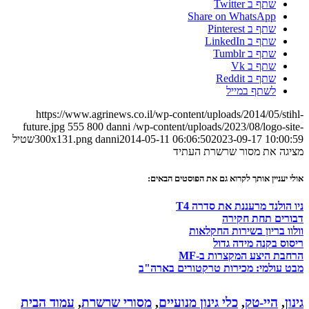
שתף ב Twitter
Share on WhatsApp
שתף ב Pinterest
שתף ב LinkedIn
שתף ב Tumblr
שתף ב Vk
שתף ב Reddit
לשתף במייל
https://www.agrinews.co.il/wp-content/uploads/2014/05/stihl-
future.jpg
555
800
danni
/wp-content/uploads/2023/08/logo-site-
2023-09-17 10:00:59
2014-05-11 06:06:50
danni
300x131.png
שטיל
מציגה את מסור שרשרת העתיד
אולי יעניין אותך לקרוא גם את הפוסטים הבאים:
ניו הולנד מרעננת את סדרה T4
דבורים תחת חקירה
וולוו בריון בשירות החקלאות
ריסוס בקנה מידה גדול
הרחבת היצע המקצרות ב-MF
מבט עולמי: מכירות טרקטורים בארה"ב
גינון
,
היי-טק
,
כלי גינון מנועיים
,
מסורי שרשרת
,
עמוד הבית