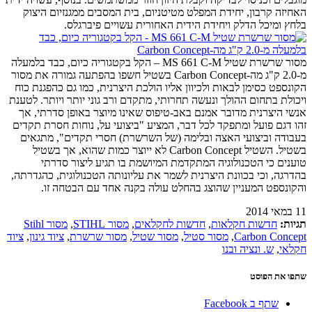
האחיזה קרבון, יחידת המפלט מטיטניום, בית המסבים ממגנזיום היצוק
בלחץ ומיכל הדלק ויחידת הידית האחורית עשויים פיברגלס.
מסור שרשרת שטיל MS 661 C-M – הקל בקטגוריה כיום, כבד בלמעלה
מ-2.0 ק"ג מה-Carbon Concept בשטיל חשפו בהפתעה גמורה את מסור
הקונספט כסימן לבאות ולכיוון אליו הולכת היצרנית, כמו גם כהפגנת כוח
ויכולת בתחום ההולך ונעשה תחרותי, מתקדם ורב גוני יותר ויותר. לטענת
אנשי היצרנית מדובר אמנם באב-טיפוס שאינו מיוצר באופן סדרתי, אך
זהו דגם פועל ומתפקד לכל דבר, המציע "ביצועי על, נוחות חסרת תקדים
בעבודה וביצועי האצה ובלימה (של השרשרת) חסרי תקדים", מתגאים
בשטיל. השטיל Carbon Concept לא ייוצר כמות שהוא, אך בשטיל
טוענים כי הטכנולוגיה המתקדמת המיושמת בו תגיע ליצור סדרתי
בהדרגה, וכי בכוונת היצרנית לשמר את עליונותה הטכנולוגית, כהגדרתה,
והקונספט המעניין שהוצג בהחלט עולה בקנה אחד עם הבטחה זו.
11 במאי 2014
תגיות:
חדשות חקלאות
,
חדשות לחקלאים
,
מסור STIHL
,
מסור Stihl
Carbon Concept
,
מסור סטיל
,
מסור שטיל
,
מסור שרשרת
,
ציוד גינון
,
ציוד
חקלאי
,
ש. ונציה ובנו
שתפו את הפוסט
שתף ב Facebook