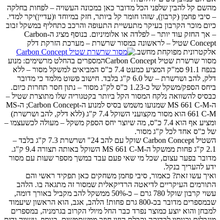
מהשם קל להבין שלפני הכל מדובר כאן במכונה העשויה – לפחות בחלקה
– סיבי פחמן (קרבון), שזהו חומר קל ביותר, חזק במיוחד ו(עדיין)יקר למדי.
כיום מוכר הקרבון בעיקר מתעשיית התעופה והרכב כתחליף במשקל זבוב
– אך החזק עוד יותר – לפלדה או אלומיניום. בנוסף מציג ה-Carbon
Concept שטיל – לראשונה במסור שרשרת – מערכת הזרקת דלק
אלקטרונית מפוקחת מחשב.
מסור שרשרת שטיל Carbon Conceptהמספרים בהחלט מרשימים: מנוע
בנפח 91.1 סמ"ק המציע כמעט 7.4 כ"ס המביאים למשקל מסור – ללא
דלק, להב ושרשרת – של 6.0 ק"ג בלבד. חישוב פשוט מלמד כי מדובר
ביחס הספק/משקל של כ-1.23 כ"ס לק"ג מסור – נתון חסר תחרות כיום.
כבסיס להשוואה נלקח המסור הקל ביותר בקטגוריה שלו מתוצרת שטיל –
ה-MS 661 C-M שמנועו משמש בסיס למנוע ה-Carbon Concept; ה-MS
661 C-M הוא מסור מקצועני השוקל 7.4 ק"ג (ללא דלק, להב ושרשרת)
ומציע אף הוא 7.4 כ"ס, מה שיוצר יחס הספק משקל – מעולה לכשעצמו –
של כ"ס אחד לכל ק"ג מסור.
השטיל Carbon Concept שוקל עם להב 24" ושרשרת 7.3 ק"ג בלבד –
2.1 ק"ג פחות ממשקל ה-MS 661 C-M השוקל באותה תצורה 9.4 ק"ג.
מדובר בפער עצום, שכל מי שאי פעם עבד במשך מספר שעות עם מסור
ידע להעריך בנקל.
ואיך עשו זאת? כאמור, סיבי פחמן משחקים כאן תפקיד ראשי והם
התורמים העיקריים לדיאטה הרדיקאלית שמסור זה מתגאה בו. הלהב
עשוי קרבון שוקל 780 גרם – כ-50% ממשקל להב מקביל באורך דומה,
שבמספרים מדובר בכ-800 גרם פחות! הלהב, אגב, הוא הראשון שיעמוד
למבחן והוא יוצע כמוצר נפרד כבר החל מיולי הקרוב בגרמניה, במספרים
מוגבלים וכניסוי לבדיקה וקבלת היזון חוזר ממשתמשים. בנוסף, עשויה ידית