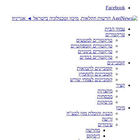
Facebook
עמוד הבית
טרקטורים
טרקטורים למטעים
טרקטורים קומפקטיים
טרקטורים בינוניים
טרקטורים כבדים
קומביינים
קומביינים לתבואות
קומביינים לתחמיץ
קומביינים לצמחי שורש
קציר
מקצרות
מכסחות
מרסקות
מיכון
הכנת והובלת מזון לבע"ח
זריעה
עיבודים
מחרשה
דיסקוס