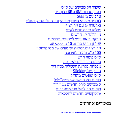
שיפור הקומביינים של קייס
רענון סדרות 6M ו-6R בג'ון דיר
עדכונים מ-Stihl
ג'ון דיר מציגה: הטרקטור הקונבנציונלי החזק בעולם
ואלטרה G עם גיר רציף
שולחן תירס חדש לקייס
ניו הולנד T7 חדשים
טרקטור אוטונומי למטעים ולכרמים
שולחן תירס ברוחב 16 מ' לקלאאס
גיר רציף לגרסאות המטעים של מסי פרגוסון
100 כ"ס מהודו לאירופה
קייס פומה חדש
סינים היברידיים לאירופה
מכסחת בלרינה חשמלית מג'ון דיר
הענק של Siloking
קייס אופטום מתחזק
ספינת דגל חדשה ל-McCormic
קומביינים לירק חדשים מג'ון דיר
ספינת הדגל של פנד מתעדכנת
טלסקופיים חדשים לחקלאות
מאמרים אחרונים