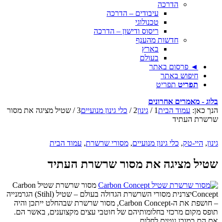
הדרכה
עיבודים – הדרכה
טכנולוגי
ריסוס ודישון – הדרכה
חדשות מהענף
בארץ
בעולם
◄ פרסום באתר
חיפוש באתר
תפריט
תפריט
בלוג - מאמרים אחרונים
הנך כאן:
עמוד הבית
1
/
גינון
2
/
כלי גינון מנועיים
3
/
שטיל מציגה את מסור
שרשרת העתיד
גינון
,
היי-טק
,
כלי גינון מנועיים
,
מסורי שרשרת
,
עמוד הבית
שטיל מציגה את מסור שרשרת העתיד
מסור שרשרת שטיל Carbon
Conceptיצרנית מסורי השרשרת הגדולה בעולם – שטיל (Stihl) הגרמנייה
– חושפת את ה-Carbon Concept, מסור שרשרת שבהחלט ייתכן והיה
תופס מקום מרכזי בחלומותיהם של חוטבי עצים מקצוענים, באשר הם.
אם הם כמובן נוטים לחלום…