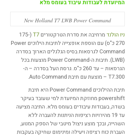
המיועדת לעבודות עיבוד בעומס מלא
New Holland T7 LWB Power Command
ניו הולנד
מרחיבה את סדרת הטרקטורים
T7
(175-
270 כ"ס) עם הוספת אופצייה לתיבות הילוכים Power
Command לגרסאות בסיס הגלגלים הארוך בסדרה
(LWB). תיבות ה-Power Command מוצעות בכל
הגרסאות – עד 260 כ"ס. גרסת העל בסדרה – ה-
T7.300 – מוצעת עם תיבת Auto Command.
תיבת ההילוכים Power Command היא תיבת
powershift מחוזקת המיועדת למי שעובד בעיקר
בשדה, בעבודות עיבודים בעומס מלא. התיבה מציעה
עד 19 מהירויות רציפות הניתנות להעברה ללא
השהייה, ובכך מוצע ניצול מיטבי של הספק המנוע,
העברת כוח רציפה ויעילה ומינימום שחיקה בעקבות