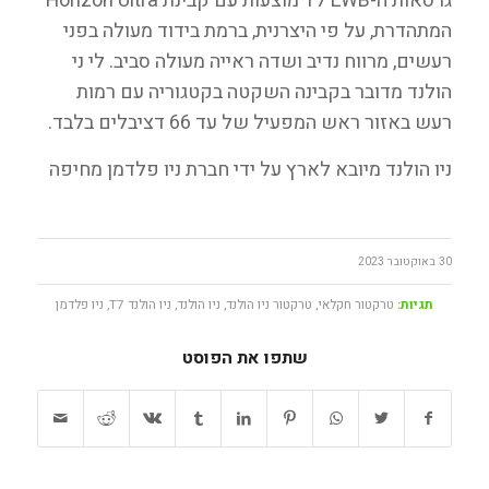
גרסאות ה-T7 LWB מוצעות עם קבינת Horizon Ultra
המתהדרת, על פי היצרנית, ברמת בידוד מעולה בפני
רעשים, מרווח נדיב ושדה ראייה מעולה סביב. לי ני
הולנד מדובר בקבינה השקטה בקטגוריה עם רמות
רעש באזור ראש המפעיל של עד 66 דציבלים בלבד.
ניו הולנד מיובא לארץ על ידי חברת ניו פלדמן מחיפה
30 באוקטובר 2023
תגיות:
טרקטור חקלאי
,
טרקטור ניו הולנד
,
ניו הולנד
,
ניו הולנד T7
,
ניו פלדמן
שתפו את הפוסט