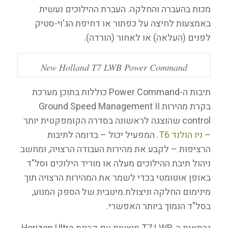
מכות בהעברה והחלקה. העברת ההילוכים נעשית
באמצעות לחיצה על כפתור או דחיפת הג'וי-סטיק
לפנים (העלאה) או לאחור (הורדה).
New Holland T7 LWB Power Command
תיבות ה-Power Command כוללות בתוכן מערכת
בקרת מהירות Ground Speed Management II
control שהוצגה לראשונה בסדרה הקומפקטית יותר
–
ניו הולנד T6
. המפעיל יכול – בדומה לתיבות
הרציפות – לקבע את מהירות העבודה הרצויה, ומחשב
ניהול תיבת ההילוכים מעלה או מוריד הילוכים וסל"ד
באופן אוטומטי בכדי לשמר את המהירות הרצויה תוך
מינימום החלקה וניצולת מיטבית של הספק המנוע,
בסל"ד הנמוך ביותר האפשרי.