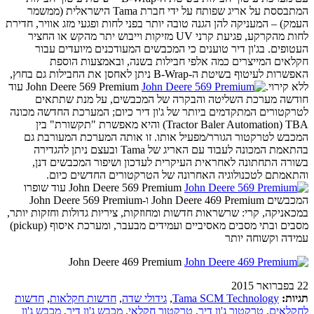
המתבססת על אריג שפותח על ידי חברת Tama הישראלית (ממשמר
העמק) – המעניקה להן הגנה טובה יותר בפני לחות ופגעי מזג אוויר, חדירת
לחות מהקרקע, פגיעת קרני UV מזיקות וייבוש יתר מהקש או החציר
העטופים. בג'ון דיר טוענים כי המכבשים המעודכנים מיועדים עבור
חקלאים המייצרים כמה אלפי חבילות בשנה, ובאמצעות הוספת
האפשרות לעיטוף בשיטת ה-B-Wrap ניתן לאחסן את החבילות גם בחוץ,
ללא קירוי.
John Deere 569 Premium עוד
חודשה מערכת השליטה והבקרה של המכבשים, על מנת שתתאים
לטרקטורים המתקדמים ביותר של ג'ון דיר כיום; המערכת החדשה מכונה
Tractor Baler Automation) TBA) והיא מאפשרת "תקשורת" בין
המכבש לטרקטור הגורר/מפעיל אותו. זו אותה המערכת המעורבת גם
בהתאמת המכונה לעבוד עם האריג של Tama ובעצם ניתן להגדירה
בשורה התחתונה לאחראית העיקרית לעדכון ושיפור המכבשים דנן,
והתאמתם לטכנולוגיה האחרונה של הטרקטורים החדשים כיום.
John Deere 569 Premium עוד שופרו
המכבשים John Deere 469 Premium ו-John Deere 569 Premium
במכאניקה, קרי: שרשראות חדשות ומחוזקות, ציריות גדולות וחזקות יותר,
מסבים ובתי מסבים מאסיביים ועמידים מבעבר, ומערכת איסוף (pickup)
עמידה וקשוחה יותר
John Deere 469 Premium
22 בפברואר 2015
תגיות:
Tama SCM Technology
,
גידולי שדה
,
חדשות חקלאות
,
חדשות
לחקלאים
,
טרקטור ג'ון דיר
,
טרקטור חקלאי
,
מכבש ג'ון דיר
,
מכבש ג'ון