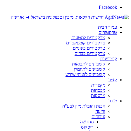
Facebook
עמוד הבית
טרקטורים
טרקטורים למטעים
טרקטורים קומפקטיים
טרקטורים בינוניים
טרקטורים כבדים
קומביינים
קומביינים לתבואות
קומביינים לתחמיץ
קומביינים לצמחי שורש
קציר
מקצרות
מכסחות
מרסקות
מיכון
הכנת והובלת מזון לבע"ח
זריעה
עיבודים
מחרשה
דיסקוס