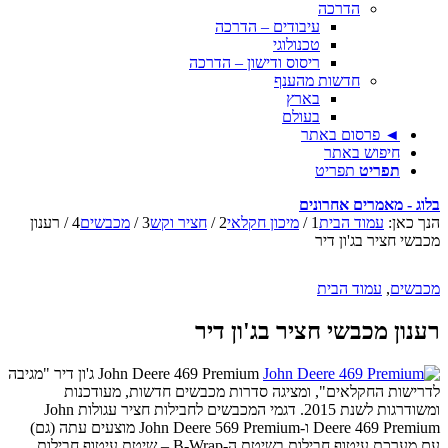
הדרכה
עיבודים – הדרכה
טכנולוגי
ריסוס ודישון – הדרכה
חדשות מהענף
בארץ
בעולם
◄ פרסום באתר
חיפוש באתר
תפריט
תפריט
בלוג - מאמרים אחרונים
הנך כאן:
עמוד הבית
1
/
מיכון חקלאי
2
/
חציר וקש
3
/
מכבשים
4
/
רענון
מכבשי חציר בג'ון דיר
מכבשים
,
עמוד הבית
רענון מכבשי חציר בג'ון דיר
John Deere 469 Premium ג'ון דיר "מגיבה
לדרישות החקלאים", ומציגה סדרות מכבשים חדשות, מעודכנות
ומשודרגות לשנת 2015. דגמי המכבשים לחבילות חציר עגולות John
Deere 469 Premium ו-John Deere 569 Premium מוצעים עתה (גם)
עם מערכת עיטוף חבילות בשיטת ה-B-Wrap – שיטת עיטוף חבילות