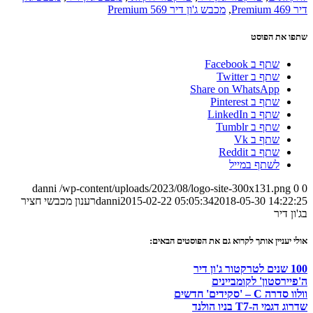
דיר 469 Premium
,
מכבש ג'ון דיר 569 Premium
שתפו את הפוסט
שתף ב Facebook
שתף ב Twitter
Share on WhatsApp
שתף ב Pinterest
שתף ב LinkedIn
שתף ב Tumblr
שתף ב Vk
שתף ב Reddit
לשתף במייל
danni
/wp-content/uploads/2023/08/logo-site-300x131.png
0
0
2018-05-30 14:22:25
2015-02-22 05:05:34
danni
רענון מכבשי חציר
בג'ון דיר
אולי יעניין אותך לקרוא גם את הפוסטים הבאים:
100 שנים לטרקטור ג'ון דיר
ה'פיירסטון' לקומביינים
וולוו סדרה C – 'סקידים' חדשים
שדרוג דגמי ה-T7 בניו הולנד