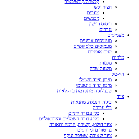
קלטרת/קולטיבטור
חציר וקש
מגובים
מכבשים
ריסוס ודישון
נגררים
מעמיסים
מעמיסים אופניים
מעמיסים טלסקופיים
יעים אופניים
מלגזות
מלגזות
מלגזות שדה
היי-טק
מיכון וציוד חשמלי
מיכון וציוד אוטונומי
טכנולוגיה מתקדמת בחקלאות
ציוד
ביגוד, הנעלה, מחנאות
כלי עבודה
כלי עבודה ידניים
כלי עבודה חשמליים והידראוליים
ציוד חילוץ, קשירה, הרמה ותאורה
גנרטורים ומדחסים
ציוד שאיבה, שטיפה וניקוי