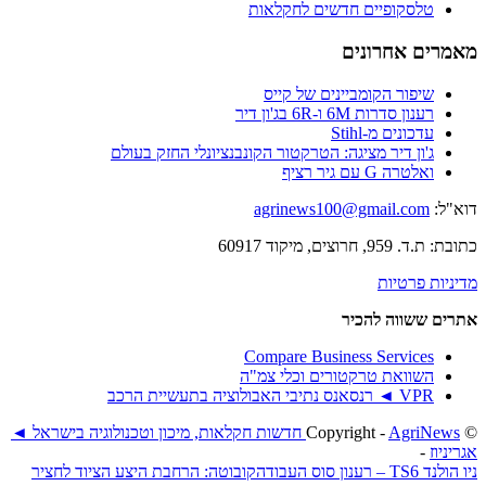
טלסקופיים חדשים לחקלאות
מאמרים אחרונים
שיפור הקומביינים של קייס
רענון סדרות 6M ו-6R בג'ון דיר
עדכונים מ-Stihl
ג'ון דיר מציגה: הטרקטור הקונבנציונלי החזק בעולם
ואלטרה G עם גיר רציף
דוא"ל:
agrinews100@gmail.com
כתובת: ת.ד. 959, חרוצים, מיקוד 60917
מדיניות פרטיות
אתרים ששווה להכיר
Compare Business Services
השוואת טרקטורים וכלי צמ"ה
VPR ◄ רנסאנס נתיבי האבולוציה בתעשיית הרכב
© ‫Copyright -
AgriNews חדשות חקלאות, מיכון וטכנולוגיה בישראל ◄
אגריניוז
-
ניו הולנד TS6 – רענון סוס העבודה
קובוטה: הרחבת היצע הציוד לחציר