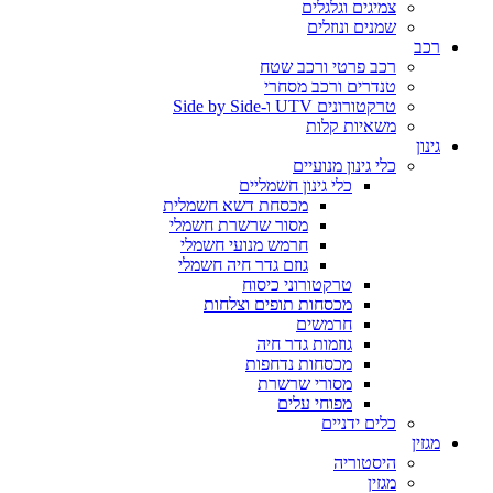
צמיגים וגלגלים
שמנים ונוזלים
רכב
רכב פרטי ורכב שטח
טנדרים ורכב מסחרי
טרקטורונים UTV ו-Side by Side
משאיות קלות
גינון
כלי גינון מנועיים
כלי גינון חשמליים
מכסחת דשא חשמלית
מסור שרשרת חשמלי
חרמש מנועי חשמלי
גוזם גדר חיה חשמלי
טרקטורוני כיסוח
מכסחות תופים וצלחות
חרמשים
גוזמות גדר חיה
מכסחות נדחפות
מסורי שרשרת
מפוחי עלים
כלים ידניים
מגזין
היסטוריה
מגזין