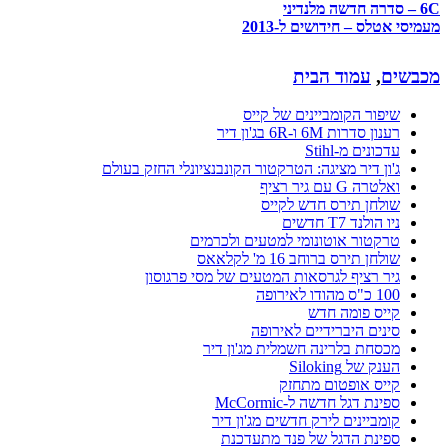
6C – סדרה חדשה מלנדיני
מעמיסי אטלס – חידושים ל-2013
מכבשים
,
עמוד הבית
שיפור הקומביינים של קייס
רענון סדרות 6M ו-6R בג'ון דיר
עדכונים מ-Stihl
ג'ון דיר מציגה: הטרקטור הקונבנציונלי החזק בעולם
ואלטרה G עם גיר רציף
שולחן תירס חדש לקייס
ניו הולנד T7 חדשים
טרקטור אוטונומי למטעים ולכרמים
שולחן תירס ברוחב 16 מ' לקלאאס
גיר רציף לגרסאות המטעים של מסי פרגוסון
100 כ"ס מהודו לאירופה
קייס פומה חדש
סינים היברידיים לאירופה
מכסחת בלרינה חשמלית מג'ון דיר
הענק של Siloking
קייס אופטום מתחזק
ספינת דגל חדשה ל-McCormic
קומביינים לירק חדשים מג'ון דיר
ספינת הדגל של פנד מתעדכנת