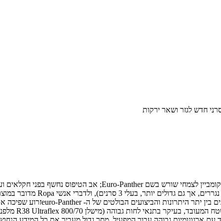
סרני חדש לגזר ושאר ירקות
השורש הדו-סרני הראשון של היצרן מ