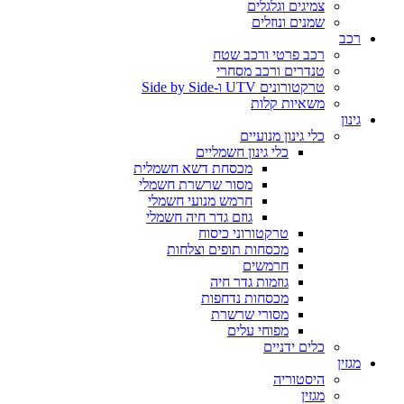
צמיגים וגלגלים
שמנים ונוזלים
רכב
רכב פרטי ורכב שטח
טנדרים ורכב מסחרי
טרקטורונים UTV ו-Side by Side
משאיות קלות
גינון
כלי גינון מנועיים
כלי גינון חשמליים
מכסחת דשא חשמלית
מסור שרשרת חשמלי
חרמש מנועי חשמלי
גוזם גדר חיה חשמלי
טרקטורוני כיסוח
מכסחות תופים וצלחות
חרמשים
גוזמות גדר חיה
מכסחות נדחפות
מסורי שרשרת
מפוחי עלים
כלים ידניים
מגזין
היסטוריה
מגזין