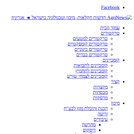
Facebook
עמוד הבית
טרקטורים
טרקטורים למטעים
טרקטורים קומפקטיים
טרקטורים בינוניים
טרקטורים כבדים
קומביינים
קומביינים לתבואות
קומביינים לתחמיץ
קומביינים לצמחי שורש
קציר
מקצרות
מכסחות
מרסקות
מיכון
הכנת והובלת מזון לבע"ח
זריעה
עיבודים
מחרשה
דיסקוס