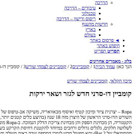
הדרכה
עיבודים – הדרכה
טכנולוגי
ריסוס ודישון – הדרכה
חדשות מהענף
בארץ
בעולם
◄ פרסום באתר
חיפוש באתר
תפריט
תפריט
בלוג - מאמרים אחרונים
הנך כאן:
עמוד הבית
1
/
קומביינים
2
/
קומביינים לצמחי שורש
3
/
קומביין דו-
מיכון חקלאי
,
קומביינים לצמחי שורש
קומביין דו-סרני חדש לגזר ושאר ירקות
מקסימאלי של 2 Bar) ותא מפעיל חדש לגמרי המספק שדה ראיה מעולה יחד עם ארגונומיות גבוהה עבור המפעיל. מסך גדול מעביר את כל המידע הנחוץ למפעיל כמו גם מאפשר פיקוח, שליטה והפעלת רוב המכלולים ביורו פנתר.