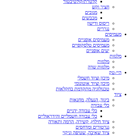
קלטרת/קולטיבטור
חציר וקש
מגובים
מכבשים
ריסוס ודישון
נגררים
מעמיסים
מעמיסים אופניים
מעמיסים טלסקופיים
יעים אופניים
מלגזות
מלגזות
מלגזות שדה
היי-טק
מיכון וציוד חשמלי
מיכון וציוד אוטונומי
טכנולוגיה מתקדמת בחקלאות
ציוד
ביגוד, הנעלה, מחנאות
כלי עבודה
כלי עבודה ידניים
כלי עבודה חשמליים והידראוליים
ציוד חילוץ, קשירה, הרמה ותאורה
גנרטורים ומדחסים
ציוד שאיבה, שטיפה וניקוי