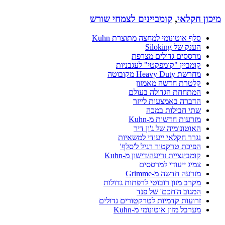
מיכון חקלאי
,
קומביינים לצמחי שורש
סלף אוטונומי למחצה מתוצרת Kuhn
הענק של Siloking
מרססים גדולים מצרפת
קומביין "קומפקטי" לעגבניות
מחרשת Heavy Duty מקובוטה
קלטרת חדשה מאמזון
המתחחת הגדולה בעולם
הדברה באמצעות לייזר
שתי חבילות במכה
מזרעות חדשות מ-Kuhn
האוטונומיה של ג'ון דיר
נגרר חקלאי ייעודי למשאיות
הפיכת טרקטור רגיל ל'סלף'
קומבינציית זריעה/דישון מ-Kuhn
צמיג ייעודי למרססים
מזרעה חדשה מ-Grimme
מקרב מזון רובוטי לרפתות גדולות
המגוב ה'חכם' של פנד
זרועות קדמיות לטרקטורים גדולים
מערבל מזון אוטונומי מ-Kuhn