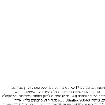
Ropa – יצרנית ציוד ומיכון קטיף ואיסוף מבאוואריה, משיקה אב-טיפוס של קומביין לצמחי שורש בשם Euro-Panther; אב הטיפוס נחשף בפני חקלאים ועיתונות בגרמניה ב-17 לאוקטובר ונוסה על סלק סוכר. זהו קומביין צמחי
זה 18 שנה (בהיצע כלים קטנים יותר, נגררים, אך גם גדולים יותר, בעלי 3 סרנים), ולדברי אנשי Ropa מדובר במוצר – עת יגיע לכדי סיום הניסויים ותחילת המכירה – שימוקם בראש
הקטגוריה, הן מבחינת הספק והן מבחינת צריכת הדלק הנמוכה. ב-Ropa מונים בין יתר היתרונות והביצועים הבולטים של ה- euro-Pantherזרוע שפיכה ארוכה במיוחד ורחבה (140 ס"מ) הניתנת לכיוון בנוחות ובמהירות והמתקפלת
לשלושה חלקים, גלגלים גדולים ורחבים במיוחד להקטנת דחיסת הקרקע בשטח המעובד, בעיקר בתנאי לחות גבוהה (מישלן 800/70 R38 Ultraflex מלפנים, ומישלן 900/60 R38 Ultraflex מאחור המסתפקים בלחץ אוויר