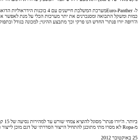
ל- Euro-Pantherמערכת המשלבת חי
כמות ומשקל התבואה ומסנכרנים את יתר מערכות הכלי על מנת לאפשר אופט
ביותר. ה'יורו פנתר' מסוגל להוציא צמחי שורש עד למהירות נסיעה של 15 קמ"ש ולהגיע למהירות מרבית של 32 קמ"ש בנסיעה מנהלתית.
מ-Ropa לא מסרו מתי מתוכנן להתחיל הייצור הסדרתי של דגם מוכן לייצור ושיווק, אך ההערכות מדברות כבר על תחילת 2013 כמועד אפשרי.
25 באוקטובר 2012