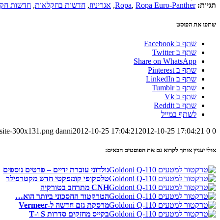
תגיות:
Ropa Euro-Panther
,
Ropa
,
אגריניוז
,
חדשות בחקלאות
,
חדשות חק
שתפו את הפוסט
שתף ב Facebook
שתף ב Twitter
Share on WhatsApp
שתף ב Pinterest
שתף ב LinkedIn
שתף ב Tumblr
שתף ב Vk
שתף ב Reddit
לשתף במייל
-site-300x131.png
danni
2012-10-25 17:04:21
2012-10-25 17:04:21
0
0
אולי יעניין אותך לקרוא גם את הפוסטים הבאים:
גולדוני עוברת ידיים – פרטים נוספים
טלסקופי קומפקטי חדש מקטרפילר
CNH מתרחב בטורקיה
הטרקטור החסכוני ביותר הוא…
מרסקת גזם חדשה ל-Vermeer
בקייס מחזקים סדרות S ו-T