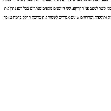
לקטיף בעומק קבוע בלי קשר למצב פני הקרקע. שני חיישנים נוספים מנתרים בכל רגע נתון את
יורו פנתר' החדש הנו פרקי וכך מתבצע ההיגוי; למכונה בגודל ובתפוקה כזו נדרש מנוע אימתני, וזה מסופק על ידי מרצדס. ההספק עומד על 530 כ"ס ותוספות ושדרוגים שונים אמורים לשמור את צריכת הדלק ברמה נמוכה