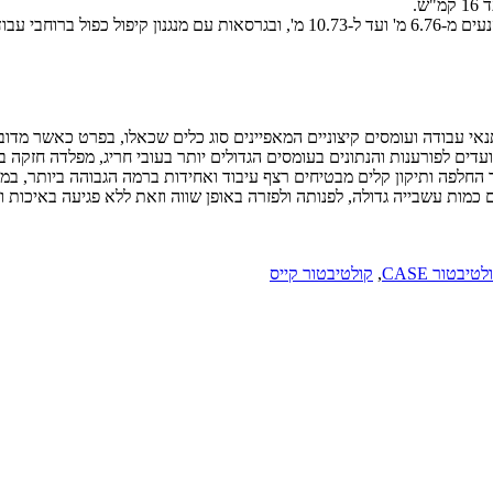
צר – כך קייס – כמוצר Heavy Duty המיועד לספוג תנאי עבודה ועומסים קיצוניים המאפיינים סוג כלים
מועדים לפורענות והנתונים בעומסים הגדולים יותר בעובי חריג, מפלדה חזקה
ר החלפה ותיקון קלים מבטיחים רצף עיבוד ואחידות ברמה הגבוהה ביותר,
 כמות עשבייה גדולה, לפנותה ולפזרה באופן שווה וזאת ללא פגיעה באיכות ו
לטיבטור CASE
,
קולטיבטור קייס