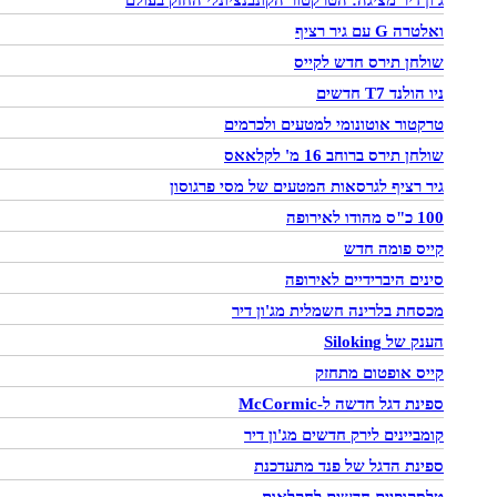
ג'ון דיר מציגה: הטרקטור הקונבנציונלי החזק בעולם
ואלטרה G עם גיר רציף
שולחן תירס חדש לקייס
ניו הולנד T7 חדשים
טרקטור אוטונומי למטעים ולכרמים
שולחן תירס ברוחב 16 מ' לקלאאס
גיר רציף לגרסאות המטעים של מסי פרגוסון
100 כ"ס מהודו לאירופה
קייס פומה חדש
סינים היברידיים לאירופה
מכסחת בלרינה חשמלית מג'ון דיר
הענק של Siloking
קייס אופטום מתחזק
ספינת דגל חדשה ל-McCormic
קומביינים לירק חדשים מג'ון דיר
ספינת הדגל של פנד מתעדכנת