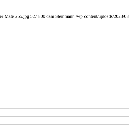
er-Mate-255.jpg
527
800
dani Steinmann
/wp-content/uploads/2023/08