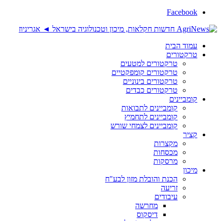
Facebook
עמוד הבית
טרקטורים
טרקטורים למטעים
טרקטורים קומפקטיים
טרקטורים בינוניים
טרקטורים כבדים
קומביינים
קומביינים לתבואות
קומביינים לתחמיץ
קומביינים לצמחי שורש
קציר
מקצרות
מכסחות
מרסקות
מיכון
הכנת והובלת מזון לבע"ח
זריעה
עיבודים
מחרשה
דיסקוס