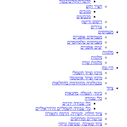
קלטרת/קולטיבטור
חציר וקש
מגובים
מכבשים
ריסוס ודישון
נגררים
מעמיסים
מעמיסים אופניים
מעמיסים טלסקופיים
יעים אופניים
מלגזות
מלגזות
מלגזות שדה
היי-טק
מיכון וציוד חשמלי
מיכון וציוד אוטונומי
טכנולוגיה מתקדמת בחקלאות
ציוד
ביגוד, הנעלה, מחנאות
כלי עבודה
כלי עבודה ידניים
כלי עבודה חשמליים והידראוליים
ציוד חילוץ, קשירה, הרמה ותאורה
גנרטורים ומדחסים
ציוד שאיבה, שטיפה וניקוי