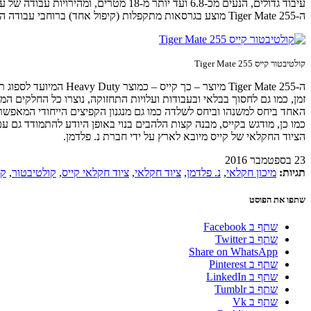
עיבוד גדולים, הנעים מכ-6.8 ועד יותר מ-18 מטרים, ומהירויות עבודה של עד 16 קמ"ש.
ה-Tiger Mate 255 מוצע בגרסאות מתקפלות (קיפול אחד) ברוחבי עבודה הנעים מ-6.76 מ' ועד ל-10.73 מ', ובגרסאות עם מנגנון קיפול כפול ברוחבי עבודה שבין 11.41 ל-18.31 מ'.
קולטיבטור קייס Tiger Mate 255
ה-Tiger Mate 255 מיו
זמן, כמו גם לחסוך בבלאי ובעבודות ועלויות התחזוקה, נוצרו כל החלקים ה
האחד ביחס למשנהו וביחס לשלדה כמו גם מנגנון הקפיצים הייחודי המאפש
כמו כן, מודגש בקייס, מבנה קצות הלהבים בנוי באופן היודע להתמודד גם עם
הציוד החקלאי של קייס מיובא לארץ על ידי חברת נ. פלדמן.
23 בספטמבר 2016
תגיות:
מיכון חקלאי
,
נ. פלדמן
,
ציוד חקלאי
,
ציוד חקלאי קייס
,
קולטיבטור
,
קו
שתפו את הפוסט
שתף ב Facebook
שתף ב Twitter
Share on WhatsApp
שתף ב Pinterest
שתף ב LinkedIn
שתף ב Tumblr
שתף ב Vk