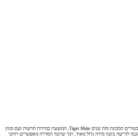
חטיבת הציוד והמיכון החקלאי של קייס בארה"ב משיקה סדרת קולטיבטורים גדולים חדשה תחת השם Tiger Mate 255. מדובר בהרחבת סדרת הקולטיבטורים המכונה מזה שנים Tiger Mate, המוצעת במידות חדשות ועם מגוון
והכנה לזריעה בקנה מידה גדול מאוד, תוך שדגמי הסדרה מאפשרים רוחבי