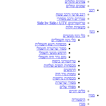
צמיגים וגלגלים
שמנים ונוזלים
רכב
רכב פרטי ורכב שטח
טנדרים ורכב מסחרי
טרקטורונים UTV ו-Side by Side
משאיות קלות
גינון
כלי גינון מנועיים
כלי גינון חשמליים
מכסחת דשא חשמלית
מסור שרשרת חשמלי
חרמש מנועי חשמלי
גוזם גדר חיה חשמלי
טרקטורוני כיסוח
מכסחות תופים וצלחות
חרמשים
גוזמות גדר חיה
מכסחות נדחפות
מסורי שרשרת
מפוחי עלים
כלים ידניים
מגזין
היסטוריה
מגזין