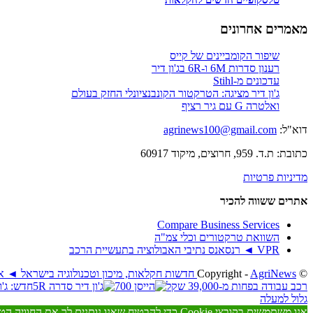
טלסקופיים חדשים לחקלאות
מאמרים אחרונים
שיפור הקומביינים של קייס
רענון סדרות 6M ו-6R בג'ון דיר
עדכונים מ-Stihl
ג'ון דיר מציגה: הטרקטור הקונבנציונלי החזק בעולם
ואלטרה G עם גיר רציף
דוא"ל:
agrinews100@gmail.com
כתובת: ת.ד. 959, חרוצים, מיקוד 60917
מדיניות פרטיות
אתרים ששווה להכיר
Compare Business Services
השוואת טרקטורים וכלי צמ"ה
VPR ◄ רנסאנס נתיבי האבולוציה בתעשיית הרכב
© ‫Copyright -
AgriNews חדשות חקלאות, מיכון וטכנולוגיה בישראל ◄ אגריניוז
רכב עבודה בפחות מ-39,000 שקל
חדש: ג'ון
גלול למעלה
אנו משתמשים בקובצי Cookie כדי להבטיח שאנו נותנים לך את החוויה הטובה ביותר באתר שלנו. אם תמשיך להשתמש באתר זה אנו נניח שאתה מרוצה ממנו.