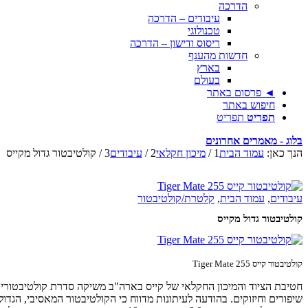
הדרכה
עיבודים – הדרכה
טכנולוגי
ריסוס ודישון – הדרכה
חדשות מהענף
בארץ
בעולם
◄ פרסום באתר
חיפוש באתר
תפריט
תפריט
בלוג - מאמרים אחרונים
הנך כאן:
עמוד הבית
1
/
מיכון חקלאי
2
/
עיבודים
3
/
קולטיבטור גדול מקייס
עיבודים
,
עמוד הבית
,
קלטרת/קולטיבטור
קולטיבטור גדול מקייס
קולטיבטור קייס Tiger Mate 255
שיפורים וחיזוקים. בהודעה לעיתונות מדווח כי הקולטיבטור המאסיבי, הגד