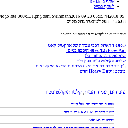
שתף ב Reddit
לשתף במייל
/logo-site-300x131.png
dani Steinmann
2016-09-23 05:05:44
2018-05-
08 17:26:08
קולטיבטור גדול מקייס
אולי יעניין אותך לקרוא גם את הפוסטים הבאים:
TORO תשווק רכבי עבודה של ארקטיק קאט
Flow-Aid: עד 40% חיסכון במים!
שיא עולם ב…פיזור זבל!
שדרוג הקומפקטיים בג'ון דיר
ג'ון דיר מרחיבה את היצע מכסחות הדשא המקצועיות
בובקט: Heavy Duty חדש
עיבודים
,
עמוד הבית
,
קלטרת/קולטיבטור
שיפור הקומביינים של קייס
רענון סדרות 6M ו-6R בג'ון דיר
עדכונים מ-Stihl