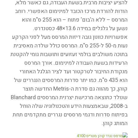
להציע יציבות מרבית בשעת העבודה, גם כאשר מלא,
הודות להורדת מרכז הכובד למינימום האפשרי. רוחב
המרסס – ללא ה'בום' פתוח – הוא 255 ס"מ והוא
נשען על גלגלים במידה 13.6×48 כסטנדרט.
אפשרויות כוונון גובה דיזות המרסס מעל לפני הקרקע
נעות מ-50 ל-255 ס"מ. המרסס כולל שלדה מאסיבית
בתוכה משולבים בולמי זעזועים ותושבות גומי להקטנת
הרעידות בשעת העבודה למינימום. אורך המרסס
מנקודת החיבור לטרקטור ועד לציר הגלגל האחורי
הוא 435 ס"מ. כמו יתר סדרות המרססים הנגררים של
קוהן, כך מהווה גם סדרת ה-Metris החדשה תוצר
שנולד כתוצאה מרכישת יצרנית המרססים Blanchard
ב-2008, שבאמצעות הידע והטכנולוגיה שלה הוחל
בפיתוח סדרות ודגמי מרססים נגררים מתקדמים תחת
המותג קוהן.