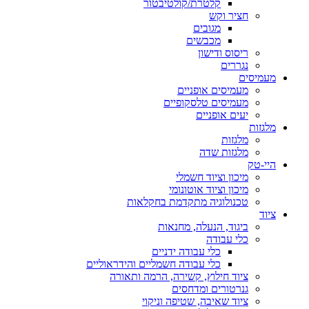
קלטרת/קולטיבטור
חציר וקש
מגובים
מכבשים
ריסוס ודישון
נגררים
מעמיסים
מעמיסים אופניים
מעמיסים טלסקופיים
יעים אופניים
מלגזות
מלגזות
מלגזות שדה
היי-טק
מיכון וציוד חשמלי
מיכון וציוד אוטונומי
טכנולוגיה מתקדמת בחקלאות
ציוד
ביגוד, הנעלה, מחנאות
כלי עבודה
כלי עבודה ידניים
כלי עבודה חשמליים והידראוליים
ציוד חילוץ, קשירה, הרמה ותאורה
גנרטורים ומדחסים
ציוד שאיבה, שטיפה וניקוי