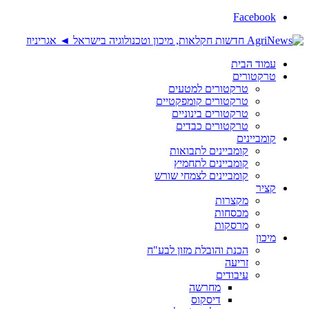
Facebook
עמוד הבית
טרקטורים
טרקטורים למטעים
טרקטורים קומפקטיים
טרקטורים בינוניים
טרקטורים כבדים
קומביינים
קומביינים לתבואות
קומביינים לתחמיץ
קומביינים לצמחי שורש
קציר
מקצרות
מכסחות
מרסקות
מיכון
הכנת והובלת מזון לבע"ח
זריעה
עיבודים
מחרשה
דיסקוס