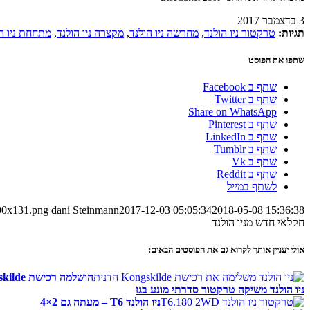
3 בדצמבר 2017
תגיות:
טרקטור ניו הולנד
,
מחרשה ניו הולנד
,
מקצרה ניו הולנד
,
מתחחת ניו ה
שתפו את הפוסט
שתף ב Facebook
שתף ב Twitter
Share on WhatsApp
שתף ב Pinterest
שתף ב LinkedIn
שתף ב Tumblr
שתף ב Vk
שתף ב Reddit
לשתף במייל
300x131.png
dani Steinmann
2017-12-03 05:05:34
2018-05-08 15:36:38
חקלאי חדש מניו הולנד
אולי יעניין אותך לקרוא גם את הפוסטים הבאים:
הושלמה רכישת Kongskilde על ידי ניו הולנד
ניו הולנד משיקה טרקטור סדרתי מונע בגז
ניו הולנד T6 – מעתה גם 2×4