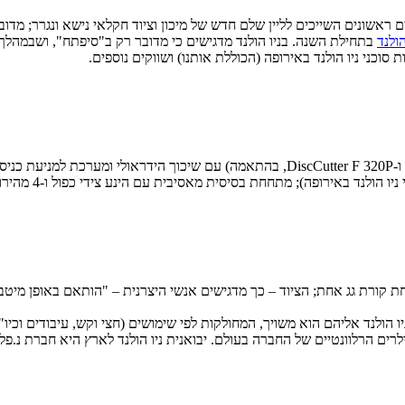
וכת אגריטכניקה 2017 בגרמנייה ארבעה כלים ראשונים השייכים לליין שלם חדש של מיכון וציוד חקלאי
בתחילת השנה. בניו הולנד מדגישים כי מדובר רק ב"סיפתח", ושבמהלך 
סוכני ניו הולנד באירופה (הכוללת אותנו) ושווקים נוספים.
באירופה); מתחחת בסיסית מאסיבית עם הינע צידי כפול ו-4 מהירויות (RVM).
חת קורת גג אחת; הציוד – כך מדגישים אנשי היצרנית – "הותאם באופן מיטב
הולנד אליהם הוא משויך, המחולקות לפי שימושים (חצי וקש, עיבודים וכיו"ב