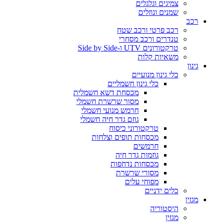
צמיגים וגלגלים
שמנים ונוזלים
רכב
רכב פרטי ורכב שטח
טנדרים ורכב מסחרי
טרקטורונים UTV ו-Side by Side
משאיות קלות
גינון
כלי גינון מנועיים
כלי גינון חשמליים
מכסחת דשא חשמלית
מסור שרשרת חשמלי
חרמש מנועי חשמלי
גוזם גדר חיה חשמלי
טרקטורוני כיסוח
מכסחות תופים וצלחות
חרמשים
גוזמות גדר חיה
מכסחות נדחפות
מסורי שרשרת
מפוחי עלים
כלים ידניים
מגזין
היסטוריה
מגזין