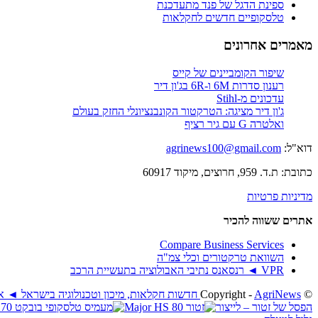
ספינת הדגל של פנד מתעדכנת
טלסקופיים חדשים לחקלאות
מאמרים אחרונים
שיפור הקומביינים של קייס
רענון סדרות 6M ו-6R בג'ון דיר
עדכונים מ-Stihl
ג'ון דיר מציגה: הטרקטור הקונבנציונלי החזק בעולם
ואלטרה G עם גיר רציף
דוא"ל:
agrinews100@gmail.com
כתובת: ת.ד. 959, חרוצים, מיקוד 60917
מדיניות פרטיות
אתרים ששווה להכיר
Compare Business Services
השוואת טרקטורים וכלי צמ"ה
VPR ◄ רנסאנס נתיבי האבולוציה בתעשיית הרכב
© ‫Copyright -
AgriNews חדשות חקלאות, מיכון וטכנולוגיה בישראל ◄ אגריניוז
הפסל של זטור – לייצור