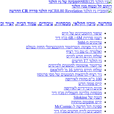
הקומבינה של ניו הולנד
ריתום קל ובטוח מניו הולנד
ניו הולנד סדרה CR החדשה
מחרשה
,
מיכון חקלאי
,
מכסחות
,
עיבודים
,
עמוד הבית
,
קציר וכי
שיפור הקומביינים של קייס
רענון סדרות 6M ו-6R בג'ון דיר
עדכונים מ-Stihl
ג'ון דיר מציגה: הטרקטור הקונבנציונלי החזק בעולם
ואלטרה G עם גיר רציף
שולחן תירס חדש לקייס
ניו הולנד T7 חדשים
טרקטור אוטונומי למטעים ולכרמים
שולחן תירס ברוחב 16 מ' לקלאאס
גיר רציף לגרסאות המטעים של מסי פרגוסון
100 כ"ס מהודו לאירופה
קייס פומה חדש
סינים היברידיים לאירופה
מכסחת בלרינה חשמלית מג'ון דיר
הענק של Siloking
קייס אופטום מתחזק
ספינת דגל חדשה ל-McCormic
קומביינים לירק חדשים מג'ון דיר