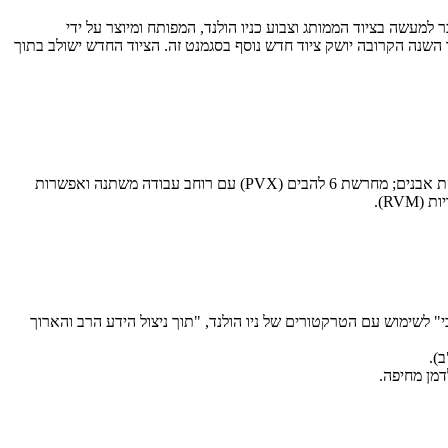
 נישא ונגרר; מדובר למעשה בציוד הממותג וצבוע כניו הולנד, המפותח ומיוצר על ידי
השנה הקרובה יושק ציוד חדש נוסף בסגמנט זה. הציוד החדש ישולב בתוך
היצע הציוד החדש כולל מקצרה נישאת אחורית וקדמית (DiscCutter 280P ו-DiscCutter F 320P, בהתאמה) עם שיכוך הידראולי ומערכת למניעת כניסת אבנים; מחרשת 6 להבים (PVX) עם רוחב עבודה משתנה ואפשרות
י" לשימוש עם הטרקטורים של ניו הולנד, "תוך ניצול הידע הרב והארוך
).