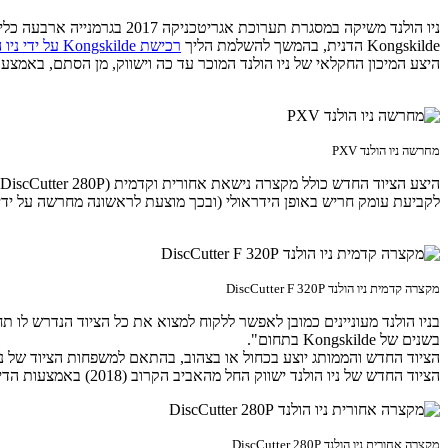
ניו הולנד משיקה במסגרת תער
Kongskilde הדנית, בהמשך להשלמת הליך
רכישת Kongskilde על ידי ניו הולנד
היצע המיכון החקלאי של ניו הולנד המוכר עד כה וישווק, מן הסתם, באמצעות 
מחרשה ניו הולנד PXV
לקביעת עומק חריש באופן הידראולי (ובכך מוצעת לראשונה מחרשה על ידי ניו הולנד 
מקצרה קדמית ניו הולנד DiscCutter F 320P
בניו הולנד מעוניינים כמובן לאפשר ללקוח למצוא את כל הציוד הנדרש לו ת
בשנים של Kongskilde בתחום".
הציוד החדש והממותג יוצע בכחול או בצהוב, בהתאם למשפחות הציוד של ניו 
הציוד החדש של ניו הולנד ישווק החל מהאביב הקרוב (2018) באמצעות הדילרים הרלוונטיים של החברה בעולם. יבואנית ניו הולנד לארץ היא חברת נ.פלדמן מחיפה.
מקצרה אחורית ניו הולנד DiscCutter 280P