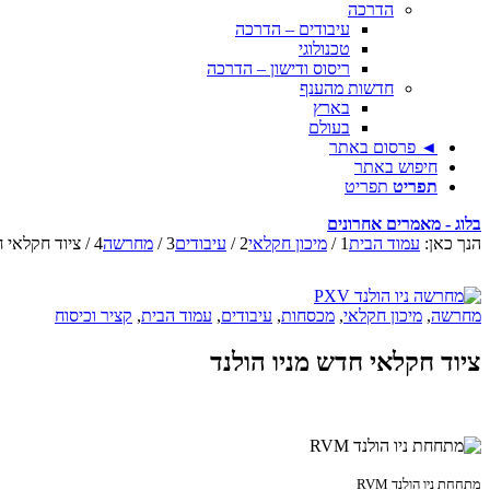
הדרכה
עיבודים – הדרכה
טכנולוגי
ריסוס ודישון – הדרכה
חדשות מהענף
בארץ
בעולם
◄ פרסום באתר
חיפוש באתר
תפריט
תפריט
בלוג - מאמרים אחרונים
הנך כאן:
עמוד הבית
1
/
מיכון חקלאי
2
/
עיבודים
3
/
מחרשה
4
/
ציוד חקלאי ח
מחרשה
,
מיכון חקלאי
,
מכסחות
,
עיבודים
,
עמוד הבית
,
קציר וכיסוח
ציוד חקלאי חדש מניו הולנד
מתחחת ניו הולנד RVM