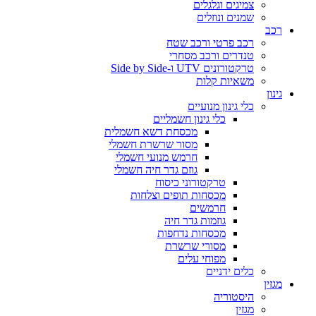
צמיגים וגלגלים
שמנים ונוזלים
רכב
רכב פרטי ורכב שטח
טנדרים ורכב מסחרי
טרקטורונים UTV ו-Side by Side
משאיות קלות
גינון
כלי גינון מנועיים
כלי גינון חשמליים
מכסחת דשא חשמלית
מסור שרשרת חשמלי
חרמש מנועי חשמלי
גוזם גדר חיה חשמלי
טרקטורוני כיסוח
מכסחות תופים וצלחות
חרמשים
גוזמות גדר חיה
מכסחות נדחפות
מסורי שרשרת
מפוחי עלים
כלים ידניים
מגזין
היסטוריה
מגזין