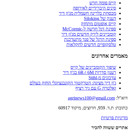
קייס פומה חדש
סינים היברידיים לאירופה
מכסחת בלרינה חשמלית מג'ון דיר
הענק של Siloking
קייס אופטום מתחזק
ספינת דגל חדשה ל-McCormic
קומביינים לירק חדשים מג'ון דיר
ספינת הדגל של פנד מתעדכנת
טלסקופיים חדשים לחקלאות
מאמרים אחרונים
שיפור הקומביינים של קייס
רענון סדרות 6M ו-6R בג'ון דיר
עדכונים מ-Stihl
ג'ון דיר מציגה: הטרקטור הקונבנציונלי החזק בעולם
ואלטרה G עם גיר רציף
דוא"ל:
agrinews100@gmail.com
כתובת: ת.ד. 959, חרוצים, מיקוד 60917
מדיניות פרטיות
אתרים ששווה להכיר