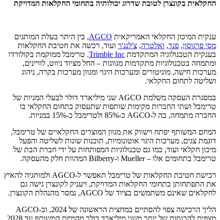
החקלאית בקונצרן לטובת שדרוג יכולותיה בתחומי החקלאות המדויקת
ענקית המיכון החקלאי האמריקאית
AGCO
, בין היתר בעלת המותגים
מסי פרגוסון
,
פנד
,
ואלטרה
,
צ'לנג'ר
ועוד, רכשה את חטיבת החקלאות
בענקית הטכנולוגיה המתקדמת
Trimble Inc
. טרימבל ממוקמת בקולורדו
ומתמחה בטכנולוגיות מתקדמות מגוונות – החל מציוד ניווט, לוויינים,
מערכות חישה, מוניטורים ומערכות היגוי ומגוון מערכות בקרה, ניהוג
ושליטה לתחום החקלאי.
במסגרת העסקה משלמת AGCO שני מיליארד דולר לבעלי המניות של
טרימבל ושתי החברות מקימות שותפות שתעסוק בתחום החקלאי בו
החברה מתמחה, בה ל-AGCO כ-85% ולטרימבל כ-15% במניות.
המיזם המשותף יפתח וישווק את מגוון המוצרים החקלאיים של טרימבל,
דוגמת צגים, מערכות היגוי אוטונומיות, תוכנות שונות לשליטה והפעל
מיכון חקלאי ועוד, כמו גם טכנולוגיות המפותחות על ידי חברת הבת של
טרימבל בתחומים אלו – Mueller ו-Bilberry המהוות חלק מהעסקה.
רכישת חטיבת החקלאות של טרימבל תאפשר ל-AGCO ולמותגיה להאיץ
את התפתחותן בתחומי החקלאות המדויקת, ויעניק לקונצרן גישה גם
לחקלאים שאינם משתמשים בציוד של AGCO, נמסר מהנהלת הקונצרן.
הליך הרכישה צפוי להסתיים במחצית הראשונה של 2024, וב-AGCO
מצפים להכנסות של יותר משני מיליארד דולר מהמיזם המשותף עד 2028.