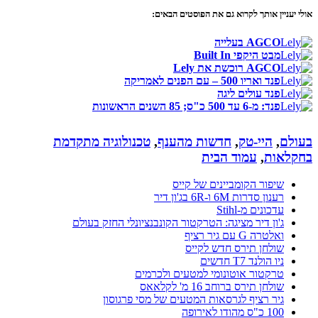
אולי יעניין אותך לקרוא גם את הפוסטים הבאים:
AGCO בעלייה
מבט היקפי Built In
AGCO רוכשת את Lely
פנד ואריו 500 – עם הפנים לאמריקה
פנד עולים ליגה
פנד: מ-6 עד 500 כ"ס; 85 השנים הראשונות
בעולם
,
היי-טק
,
חדשות מהענף
,
טכנולוגיה מתקדמת
בחקלאות
,
עמוד הבית
שיפור הקומביינים של קייס
רענון סדרות 6M ו-6R בג'ון דיר
עדכונים מ-Stihl
ג'ון דיר מציגה: הטרקטור הקונבנציונלי החזק בעולם
ואלטרה G עם גיר רציף
שולחן תירס חדש לקייס
ניו הולנד T7 חדשים
טרקטור אוטונומי למטעים ולכרמים
שולחן תירס ברוחב 16 מ' לקלאאס
גיר רציף לגרסאות המטעים של מסי פרגוסון
100 כ"ס מהודו לאירופה