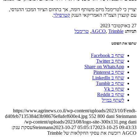
יצויין כי לטרימבל מיזם משותף דומה, אך בתחום הציוד המכני ההנדסי,
עם קונצרן הצמ"ה האמריקאי הענק
קטרפילר
.
27 באוקטובר 2023
תגיות:
Trimble
,
AGCO
,
טרימבל
שתפו את הפוסט
שתף ב Facebook
שתף ב Twitter
Share on WhatsApp
שתף ב Pinterest
שתף ב LinkedIn
שתף ב Tumblr
שתף ב Vk
שתף ב Reddit
לשתף במייל
https://www.agrinews.co.il/wp-content/uploads/2023/10/Fendt-
d40feb7135384d3b98676e8afef600e4.jpg
552
800
dani Steinmann
/wp-content/uploads/2023/08/logo-site-300x131.png
dani
2023-10-25 09:43:33
2023-10-27 05:05:17
Steinmann
עסקת ענק:
AGCO רוכשת את עסקי החקלאות של Trimble