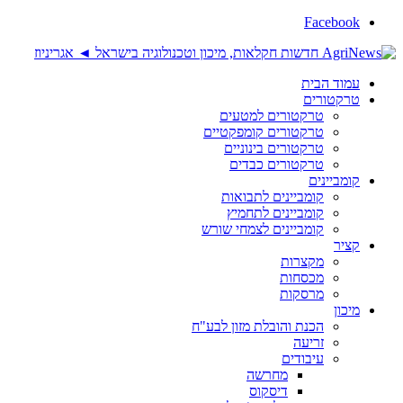
Facebook
עמוד הבית
טרקטורים
טרקטורים למטעים
טרקטורים קומפקטיים
טרקטורים בינוניים
טרקטורים כבדים
קומביינים
קומביינים לתבואות
קומביינים לתחמיץ
קומביינים לצמחי שורש
קציר
מקצרות
מכסחות
מרסקות
מיכון
הכנת והובלת מזון לבע"ח
זריעה
עיבודים
מחרשה
דיסקוס