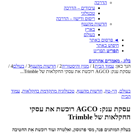
הדרכה
עיבודים – הדרכה
טכנולוגי
ריסוס ודישון – הדרכה
חדשות מהענף
בארץ
בעולם
◄ פרסום באתר
חיפוש באתר
תפריט
תפריט
בלוג - מאמרים אחרונים
הנך כאן:
עמוד הבית
1
/
מגזין והיסטוריה
2
/
חדשות מהענף
3
/
בעולם
4
/
עסקת ענק: AGCO רוכשת את עסקי החקלאות של Trimble...
בעולם
,
היי-טק
,
חדשות מהענף
,
טכנולוגיה מתקדמת בחקלאות
,
עמוד
הבית
עסקת ענק: AGCO רוכשת את עסקי
החקלאות של Trimble
בעלת המותגים פנד, מסי פרגוסון, ואלטרה ועוד רוכשת את החטיבה