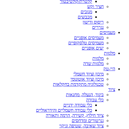
קלטרת/קולטיבטור
חציר וקש
מגובים
מכבשים
ריסוס ודישון
נגררים
מעמיסים
מעמיסים אופניים
מעמיסים טלסקופיים
יעים אופניים
מלגזות
מלגזות
מלגזות שדה
היי-טק
מיכון וציוד חשמלי
מיכון וציוד אוטונומי
טכנולוגיה מתקדמת בחקלאות
ציוד
ביגוד, הנעלה, מחנאות
כלי עבודה
כלי עבודה ידניים
כלי עבודה חשמליים והידראוליים
ציוד חילוץ, קשירה, הרמה ותאורה
גנרטורים ומדחסים
ציוד שאיבה, שטיפה וניקוי