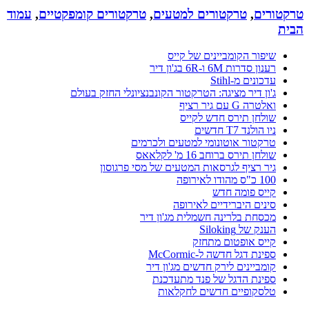
טרקטורים
,
טרקטורים למטעים
,
טרקטורים קומפקטיים
,
עמוד
הבית
שיפור הקומביינים של קייס
רענון סדרות 6M ו-6R בג'ון דיר
עדכונים מ-Stihl
ג'ון דיר מציגה: הטרקטור הקונבנציונלי החזק בעולם
ואלטרה G עם גיר רציף
שולחן תירס חדש לקייס
ניו הולנד T7 חדשים
טרקטור אוטונומי למטעים ולכרמים
שולחן תירס ברוחב 16 מ' לקלאאס
גיר רציף לגרסאות המטעים של מסי פרגוסון
100 כ"ס מהודו לאירופה
קייס פומה חדש
סינים היברידיים לאירופה
מכסחת בלרינה חשמלית מג'ון דיר
הענק של Siloking
קייס אופטום מתחזק
ספינת דגל חדשה ל-McCormic
קומביינים לירק חדשים מג'ון דיר
ספינת הדגל של פנד מתעדכנת
טלסקופיים חדשים לחקלאות