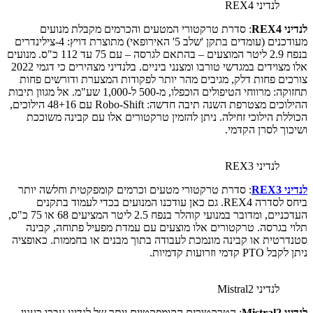
לנדיני REX4
לנדיני REX4
: סדרת טרקטורי המטעים והכרמים מקבלת מנועים
מעודכנים (עומדים בתקן 'שלב 5' האירופאי) מתוצרת דויץ: 4-צילינדרים
בנפח 2.9 ליטר המוצעים – בהתאם לגרסה – עם 75 עד 112 כ"ס. מנועים
אלו מצוידים במגדשי טורבו ומצנני ביניים. בלנדיני מצהירים כי דגמי 2022
צורכים פחות דלק, מגיבים מהר יותר לפקודות המצערת ודורשים פחות
תחזוקה: מרווחי הטיפולים הוכפלו, מ-500 ל-1,000 שע"מ. אל מגוון תיבות
ההילוכים מצטרפת השנה תיבה חדשה: Robo-Shift עם 48+16 הילוכים,
הכוללת הילוכי זחילה. ניתן להזמין טרקטורים אלו עם קבינה משוככת
ושיכוך לסרן הקדמי.
לנדיני REX3
לנדיני REX3
: סדרת טרקטורי מטעים וכרמים קומפקטית וחלשה יותר
ביחס לסדרה REX4. גם כאן עודכנו המנועים בכדי לעמוד בתקנים
העדכניים, ומדובר במנועי קוהלר בנפח 2.5 ליטר המציעים 68 או 75 כ"ס,
תלוי בגרסה. טרקטורים אלו מוצעים עם עמדת מפעיל פתוחה, קבינה
סטנדרטית או קבינה מונמכת לעבודה בתוך מבנים או בחממות. כאופציה
ניתן לקבל PTO קדמי וזרועות קדמיות.
לנדיני Mistral2
לנדיני Mistral2
: הטרקטורים הקומפקטיים יותר של לנדיני עברו רענון