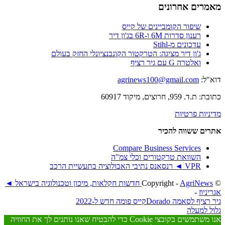
מאמרים אחרונים
שיפור הקומביינים של קייס
רענון סדרות 6M ו-6R בג'ון דיר
עדכונים מ-Stihl
ג'ון דיר מציגה: הטרקטור הקונבנציונלי החזק בעולם
ואלטרה G עם גיר רציף
דוא"ל:
agrinews100@gmail.com
כתובת: ת.ד. 959, חרוצים, מיקוד 60917
מדיניות פרטיות
אתרים ששווה להכיר
Compare Business Services
השוואת טרקטורים וכלי צמ"ה
VPR ◄ רנסאנס נתיבי האבולוציה בתעשיית הרכב
© ‫Copyright -
AgriNews חדשות חקלאות, מיכון וטכנולוגיה בישראל ◄
אגריניוז
-
גיר רציף לסאמה Dorado
קייס פומה חדש ל-2022
גלול למעלה
אנו משתמשים בקובצי Cookie כדי להבטיח שאנו נותנים לך את החוויה