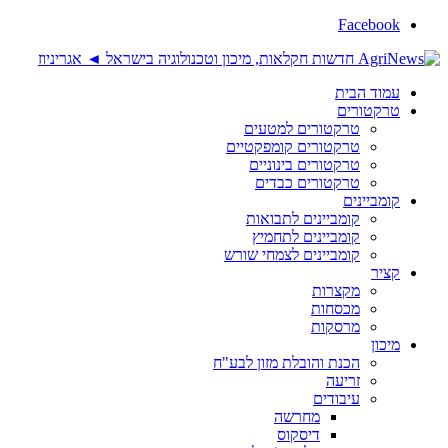
Facebook
עמוד הבית
טרקטורים
טרקטורים למטעים
טרקטורים קומפקטיים
טרקטורים בינוניים
טרקטורים כבדים
קומביינים
קומביינים לתבואות
קומביינים לתחמיץ
קומביינים לצמחי שורש
קציר
מקצרות
מכסחות
מרסקות
מיכון
הכנת והובלת מזון לבע"ח
זריעה
עיבודים
מחרשה
דיסקוס