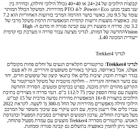
קבוצות הילוכים של 24+24 או 40+40 (כולל הילוכי זחילה), ובחירה בין
שני מצבי מנוע: Eco ו-Power. ל-PTO 4 מהירויות. המשקל הכולל המותר
עומד על 9.5 טון, כאשר כושר ההרמה המרבי בזרועות האחוריות הוא 7.2
טון. כאופציה מוצעות זרועות קדמיות המאפשרות הרמת משקל מרבי של
3.2 טון. סדרה זו מוצעת רק עם קבינה סגורה וזו מדגם ה- High
Visionהחדשה של המותג. לנדיני מציעה עבור סדרה זו מערכת כף קדמית
ייעודית המכונה L40.
לנדיני Trekker4
לנדיני Trekker4
: טרקטורים חקלאיים הנעים על זחלים פחות מקובלים
אצלנו, אבל באירופה, בעיקר באזורים משופעים והרריים, זה לא פעם
בגדר תצורת חובה; יציבות כלים אלו בתנאי קיצון של שיפועים חדים, יחד
עם כושר האחיזה והגרירה – וחלוקה מיטבית של משקל הטרקטור על
הקרקע מהווים יתרון מובנה, בפרט בכרמים ומטעים. הסדרה החדשה
מוצעת עם טווח הספק שבין 75 ל-112 כ"ס. דגמי סדרה זו מצוידים בתיבת
הילוכים בתצורת 16+8 המאפשרת מהירות נסיעה מרבית של 15 קמ"ש.
הילוכי זחילה מאפשרים מהירויות של החל מ-300 מ' לשעה. לקראת 2022
עברו כלים אלו ריענון מקיף, עם דגש עיקרי עם שיכוך משופר של המרכב
מעל מערכת הזחלים, עדכון המנועים ושיפורים בסביבת המפעיל ובהנדסת
האנוש. טרקטורים מסדרה Trekker4 מוצעים עם עמדת מפעיל פתוחה,
כאשר ניתן להזמין כאופציה בתשלום גם קבינה סגורה וממוזגת.