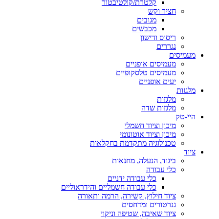
קלטרת/קולטיבטור
חציר וקש
מגובים
מכבשים
ריסוס ודישון
נגררים
מעמיסים
מעמיסים אופניים
מעמיסים טלסקופיים
יעים אופניים
מלגזות
מלגזות
מלגזות שדה
היי-טק
מיכון וציוד חשמלי
מיכון וציוד אוטונומי
טכנולוגיה מתקדמת בחקלאות
ציוד
ביגוד, הנעלה, מחנאות
כלי עבודה
כלי עבודה ידניים
כלי עבודה חשמליים והידראוליים
ציוד חילוץ, קשירה, הרמה ותאורה
גנרטורים ומדחסים
ציוד שאיבה, שטיפה וניקוי