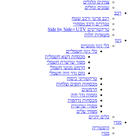
צמיגים וגלגלים
שמנים ונוזלים
רכב
רכב פרטי ורכב שטח
טנדרים ורכב מסחרי
טרקטורונים UTV ו-Side by Side
משאיות קלות
גינון
כלי גינון מנועיים
כלי גינון חשמליים
מכסחת דשא חשמלית
מסור שרשרת חשמלי
חרמש מנועי חשמלי
גוזם גדר חיה חשמלי
טרקטורוני כיסוח
מכסחות תופים וצלחות
חרמשים
גוזמות גדר חיה
מכסחות נדחפות
מסורי שרשרת
מפוחי עלים
כלים ידניים
מגזין
היסטוריה
מגזין