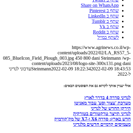
Share on WhatsApp
שתף ב Pinterest
שתף ב LinkedIn
שתף ב Tumblr
שתף ב Vk
שתף ב Reddit
לשתף במייל
https://www.agrinews.co.il/wp-
content/uploads/2022/02/LA_RS57_5-
085_BlueIcon_Field_Plough_003.jpg
450
800
dani Steinmann
/wp-
content/uploads/2023/08/logo-site-300x131.png
dani
2022-02-09 18:43:53
2022-02-09 18:22:34
Steinmann
עדכוני לנדיני
ל-2022
אולי יעניין אותך לקרוא גם את הפוסטים הבאים:
לנדיני סדרה 4 בדרך לארץ
מערכת 'עצור וסע' עבור מאניטו
הירקן החדש של לנדיני
לנדיני תייצר טרקטורים בטורקיה
חדש בארץ: סדרה X6 ו-X7 של מק'קורמיק
מעמיסים קדמיים חדשים מלנדיני