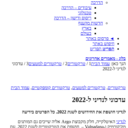
הדרכה
עיבודים – הדרכה
טכנולוגי
ריסוס ודישון – הדרכה
חדשות מהענף
בארץ
בעולם
◄ פרסום באתר
חיפוש באתר
תפריט
תפריט
בלוג - מאמרים אחרונים
הנך כאן:
עמוד הבית
1
/
טרקטורים
2
/
טרקטורים למטעים
3
/
עדכוני
לנדיני ל-2022
טרקטורים
,
טרקטורים למטעים
,
טרקטורים קומפקטיים
,
עמוד הבית
עדכוני לנדיני ל-2022
לנדיני חושפת את החידושים לשנת 2022. כל הפרטים בידיעה
לנדיני
האיטלקייה, חלק מקבוצת Argo אליה שייכים גם המותגים
מק'קורמיק ו-Valpadana – חושפת את הטרקטורים לשנת 2022, עם