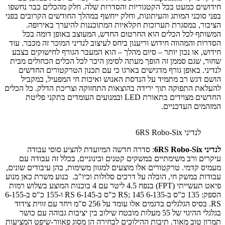
חידושים כמעט בכל הקטגוריות והסדרות שלה. חלק מהכלים כבר נחשפו
בפני סוכני המותג והעיתונות, וחלק ייחשף במהלך החודשים הקרובים בפני
הציבור, במסגרת תערוכות חקלאיות המתוכננות להיערך באירופה.
המשותף לכל הכלים הוא החרטום החדש, המעוצב באופן דומה בכל
הסדרות והמהווה חידוש וריענון ביחס לעיצוב לנדיני המוכר זה מכבר. עוד
חידוש, או נכון יותר – סיום מהלך – הוא המעבר הגורף לחישוקים בצבע
שחור, שגם סממן זה הופך מעתה לסימן היכר לכל הכלים הכחולים מבית
לנדיני. באופן גורף מדגישים בארגו כי עם תכנון הטרקטורים החדשים
הושם דגש רב מתמיד על הנדסת האנוש ואיכות חי המפעיל, במקביל
להעלאת התפוקה תוך ירידה בהוצאות התחזוקה וצריכת הדלק. כל הכלים
החדשים מצוידים בתאורת LED ובמנועים העומדים בתקני פליטת
המזהמים העדכניים.
לנדיני 6RS Robo-Six
לנדיני 6RS Robo-Six
: סדרה חדשה המיועדת להציע סוסי עבודה
עיקרים ורב משימתיים במשקים קטנים ובינוניים, בכלל זה עבודה עם
מעמיס קדמי. טרקטורים אלו מוצעים למגוון משימות, בהן עיבודים שונים,
עבודות במשק חי, הובלה על דרכים סלולות וכיו"ב. כנוע משרת כאן מנוע
פיאט תעשייתי (FPT) בנפח 4.5 ליטר עם 4 בוכנות המוצע בשלוש רמות
הספק: 135 כ"ס ב-6-135 RS; 145 כ"ס ב-6-145 RS ו-155 כ"ס ב-6-155
RS. בסיס הגלגלים בדגמים אלו עומד על 256 ס"מ ויחד עם זווית צידוד
בגלגלי ההיגוי של 55 מעלות מובטח שילוב בין יציבות גבוהה עם כושר
תמרון טוב מאוד. תיבות ההילוכים לבחירה הן מסוג פאוור-שיפט המציעות