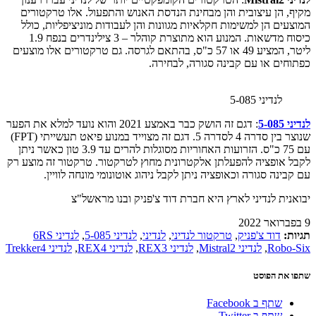
מקיף, הן עיצובית והן מבחינת הנדסת האנוש והתפעול. אלו טרקטורים
המוצעים הן למשימות חקלאיות מגוונות והן לעבודות מוניציפליות, כולל
כיסוח מדשאות. המנוע הוא מתוצרת קוהלר – 3 צילינדרים בנפח 1.9
ליטר, המציע 49 או 57 כ"ס, בהתאם לגרסה. גם טרקטורים אלו מוצעים
כפתוחים או עם קבינה סגורה, לבחירה.
לנדיני 5-085
לנדיני 5-085
: דגם זה הושק כבר באמצע 2021 והוא נועד למלא את הפער
שנוצר בין סדרה 4 לסדרה 5. דגם זה מצוייד במנוע פיאט תעשייתי (FPT)
עם 75 כ"ס. הזרועות האחוריות מסוגלות להרים עד 3.9 טון כאשר ניתן
לקבל אופציה להפעלתן אלקטרונית מחוץ לטרקטור. טרקטור זה מוצע רק
עם קבינה סגורה וכאופציה ניתן לקבל ניהוג אוטונומי מונחה לוויין.
יבואנית לנדיני לארץ היא חברת דוד צ'פניק ובנו מראשל"צ
9 בפברואר 2022
תגיות:
דוד צ'פניק
,
טרקטור לנדיני
,
לנדיני
,
לנדיני 5-085
,
לנדיני 6RS
Robo-Six
,
לנדיני Mistral2
,
לנדיני REX3
,
לנדיני REX4
,
לנדיני Trekker4
שתפו את הפוסט
שתף ב Facebook
שתף ב Twitter