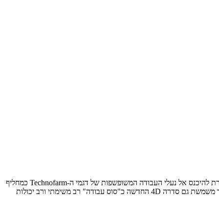
לנדיני ממשיכה בתנופת ריענון ההיצע והשקת דגמים חדשים, ועתה מגיע תור הסדרה הוותיקה Technofarm לקבל יורש. לנדיני סדרה 4D החדשה מתיימרת להיכנס אל נעלי העבודה המשופשפות של דגמי ה-Technofarm כמחליף
מודרני, מתקדם ומלוטש יותר, נקי וחסכוני יותר וכמובן – בעל מראה צעיר ומתאים יותר לקו דגמי לנדיני החדשים. כמו הסדרה אותה הוא היא מחליפה כך משמשת גם סדרה 4D החדשה כ"סוס עבודה" רב משימתי ורב יכולות