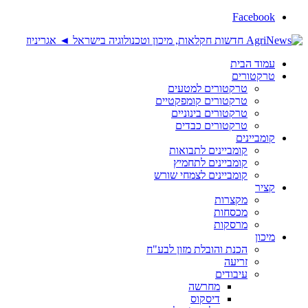
Facebook
עמוד הבית
טרקטורים
טרקטורים למטעים
טרקטורים קומפקטיים
טרקטורים בינוניים
טרקטורים כבדים
קומביינים
קומביינים לתבואות
קומביינים לתחמיץ
קומביינים לצמחי שורש
קציר
מקצרות
מכסחות
מרסקות
מיכון
הכנת והובלת מזון לבע"ח
זריעה
עיבודים
מחרשה
דיסקוס