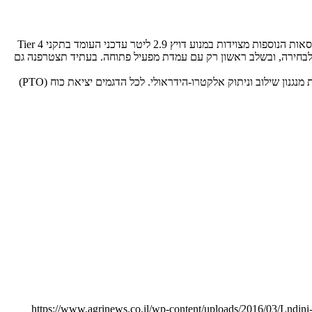
סדרה 4D החדשה כוללת בשלב ההשקה 4 גרסאות; ה-4-075D היא היחידה המונעת באמצעות מנוע Tier 3 (פרקינס 4-צילינדרי עם 74 כ"ס). שלוש הגרסאות הנוספות מצוידות במנוע דויץ 2.9 ליטר עדכני העומד בתקני Tier 4
F. מדובר בלנדיני 4-060D (עם 61 כ"ס), לנדיני 4-070D (עם 68 כ"ס) ובלנדיני 4-080D (עם 75 כ"ס). כל הגרסאות תוצענה בגרסאות 2×4 או 4×4, לבחירה, ובשלב ראשון רק עם עמדת מפעיל פתוחה. בעתיד תצטרפנה גם
תיבת ההילוכים מכאנית וכוללת 3 קבוצות של 4 הילוכים ואופציה לקבל הילוכי זחילה המאפשרים מהירות של עד 300 מטר לשעה. גרסאות ה-4×4 כוללות מנגנון שילוב וניתוק אלקטרו-הידראולי. לכל הדגמים יציאת כוח (PTO)
https://www.agrinews.co.il/wp-content/uploads/2016/03/Lndini-