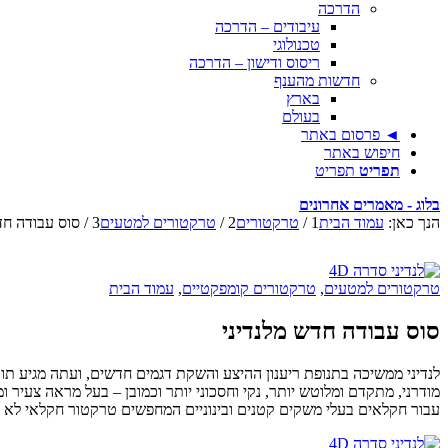
הדרכה
עיבודים – הדרכה
טכנולוגי
ריסוס ודישון – הדרכה
חדשות מהענף
בארץ
בעולם
◄ פרסום באתר
חיפוש באתר
תפריט
תפריט
בלוג - מאמרים אחרונים
הנך כאן:
עמוד הבית
1
/
טרקטורים
2
/
טרקטורים למטעים
3
/
סוס עבודה חד
טרקטורים למטעים
,
טרקטורים קומפקטיים
,
עמוד הבית
סוס עבודה חדש מלנדיני
עבור חקלאים בעלי משקים קטנים ובינוניים המחפשים טרקטור חקלאי לא מס