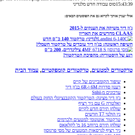
15:43:39
סוס עבודה חדש מלנדיני
אולי יעניין אותך לקרוא גם את הפוסטים הבאים:
ג'ון דיר משיקה את הענקים ל-2015
CLAAS מחדשים את האריון
לנדיני: טרקטור 140 כ"ס חדש
חשיפה ראשונה: בג'ון דיר עובדים על טרקטור חשמלי!
4 צילינדרים, 200 כ"ס
רגע של היסטוריה: מהפיכת הטרקטור!
טרקטורים למטעים
,
טרקטורים קומפקטיים
,
עמוד הבית
שיפור הקומביינים של קייס
רענון סדרות 6M ו-6R בג'ון דיר
עדכונים מ-Stihl
ג'ון דיר מציגה: הטרקטור הקונבנציונלי החזק בעולם
ואלטרה G עם גיר רציף
שולחן תירס חדש לקייס
ניו הולנד T7 חדשים
טרקטור אוטונומי למטעים ולכרמים
שולחן תירס ברוחב 16 מ' לקלאאס
גיר רציף לגרסאות המטעים של מסי פרגוסון