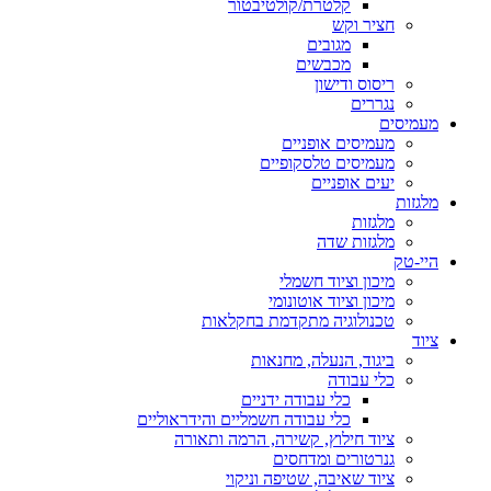
קלטרת/קולטיבטור
חציר וקש
מגובים
מכבשים
ריסוס ודישון
נגררים
מעמיסים
מעמיסים אופניים
מעמיסים טלסקופיים
יעים אופניים
מלגזות
מלגזות
מלגזות שדה
היי-טק
מיכון וציוד חשמלי
מיכון וציוד אוטונומי
טכנולוגיה מתקדמת בחקלאות
ציוד
ביגוד, הנעלה, מחנאות
כלי עבודה
כלי עבודה ידניים
כלי עבודה חשמליים והידראוליים
ציוד חילוץ, קשירה, הרמה ותאורה
גנרטורים ומדחסים
ציוד שאיבה, שטיפה וניקוי