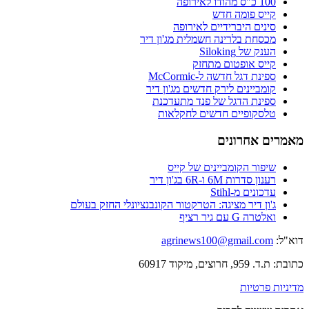
100 כ"ס מהודו לאירופה
קייס פומה חדש
סינים היברידיים לאירופה
מכסחת בלרינה חשמלית מג'ון דיר
הענק של Siloking
קייס אופטום מתחזק
ספינת דגל חדשה ל-McCormic
קומביינים לירק חדשים מג'ון דיר
ספינת הדגל של פנד מתעדכנת
טלסקופיים חדשים לחקלאות
מאמרים אחרונים
שיפור הקומביינים של קייס
רענון סדרות 6M ו-6R בג'ון דיר
עדכונים מ-Stihl
ג'ון דיר מציגה: הטרקטור הקונבנציונלי החזק בעולם
ואלטרה G עם גיר רציף
דוא"ל:
agrinews100@gmail.com
כתובת: ת.ד. 959, חרוצים, מיקוד 60917
מדיניות פרטיות