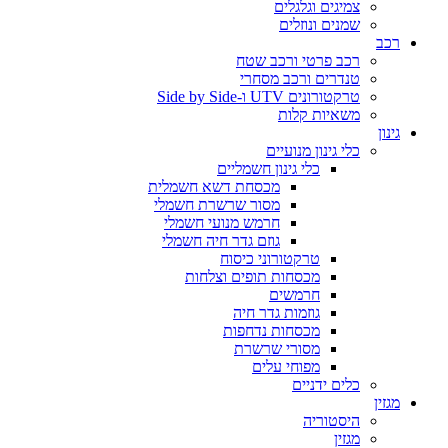
צמיגים וגלגלים
שמנים ונוזלים
רכב
רכב פרטי ורכב שטח
טנדרים ורכב מסחרי
טרקטורונים UTV ו-Side by Side
משאיות קלות
גינון
כלי גינון מנועיים
כלי גינון חשמליים
מכסחת דשא חשמלית
מסור שרשרת חשמלי
חרמש מנועי חשמלי
גוזם גדר חיה חשמלי
טרקטורוני כיסוח
מכסחות תופים וצלחות
חרמשים
גוזמות גדר חיה
מכסחות נדחפות
מסורי שרשרת
מפוחי עלים
כלים ידניים
מגזין
היסטוריה
מגזין