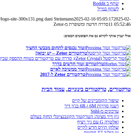
שתף ב Reddit
לשתף במייל
/logo-site-300x131.png
dani Steinmann
2025-02-16 05:05:17
2025-02-
11 05:52:46
סדרה חדשה ומשופרת מ-Zetor
אולי יעניין אותך לקרוא גם את הפוסטים הבאים:
זטור נכנסים לתחום מכבשי החציר
טרקטורים Zetor – יש יבואן!
טרקטורים זטור חדשים בדרך
זטור ממשיכה לאיים
טרקטורים Zetor ל-2017
טרקטורים
,
טרקטורים בינוניים
,
עמוד הבית
שיפור הקומביינים של קייס
רענון סדרות 6M ו-6R בג'ון דיר
עדכונים מ-Stihl
ג'ון דיר מציגה: הטרקטור הקונבנציונלי החזק בעולם
ואלטרה G עם גיר רציף
שולחן תירס חדש לקייס
ניו הולנד T7 חדשים