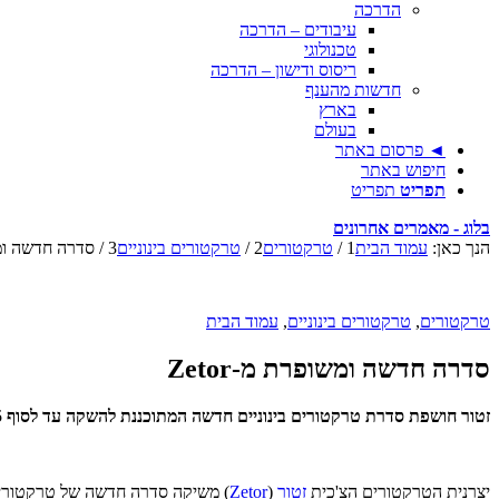
הדרכה
עיבודים – הדרכה
טכנולוגי
ריסוס ודישון – הדרכה
חדשות מהענף
בארץ
בעולם
◄ פרסום באתר
חיפוש באתר
תפריט
תפריט
בלוג - מאמרים אחרונים
הנך כאן:
עמוד הבית
1
/
טרקטורים
2
/
טרקטורים בינוניים
3
/
סדרה חדשה ומשופ
טרקטורים
,
טרקטורים בינוניים
,
עמוד הבית
סדרה חדשה ומשופרת מ-Zetor
זטור חושפת סדרת טרקטורים בינוניים חדשה המתוכננת להשקה עד לסוף 2025
יצרנית הטרקטורים הצ'כית
זטור
(
Zetor
) משיקה סדרה חדשה של טרקטורים בינוניים בהספקם עם