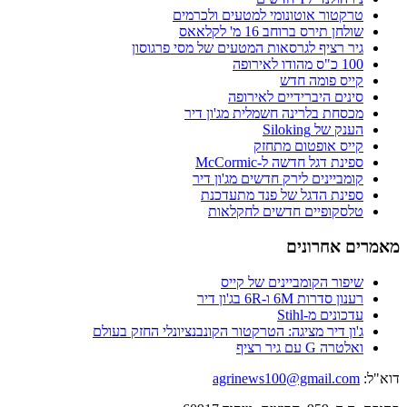
טרקטור אוטונומי למטעים ולכרמים
שולחן תירס ברוחב 16 מ' לקלאאס
גיר רציף לגרסאות המטעים של מסי פרגוסון
100 כ"ס מהודו לאירופה
קייס פומה חדש
סינים היברידיים לאירופה
מכסחת בלרינה חשמלית מג'ון דיר
הענק של Siloking
קייס אופטום מתחזק
ספינת דגל חדשה ל-McCormic
קומביינים לירק חדשים מג'ון דיר
ספינת הדגל של פנד מתעדכנת
טלסקופיים חדשים לחקלאות
מאמרים אחרונים
שיפור הקומביינים של קייס
רענון סדרות 6M ו-6R בג'ון דיר
עדכונים מ-Stihl
ג'ון דיר מציגה: הטרקטור הקונבנציונלי החזק בעולם
ואלטרה G עם גיר רציף
דוא"ל:
agrinews100@gmail.com