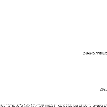
רת מ-Zetor
 כמה גרסאות בטווח שבין 130-170 כ"ס. מדובר בטרקטורים שיחליפו את סדרה