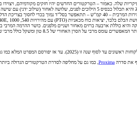
מותאמים לשיווק במערב אירופה, כמו גם אצלנו. תיבת ההילוכים תגיע מ-ZF והיא תכלול כבסיס 5 
מערכת הילוכי זחילה שתאפשר בסה"כ 54 הילוכים לפנים ו-27 לאחור. המהירות המרבית – 40 קמ
Proxima
, כמו גם על מחליפה לסדרת הטרקטורים הגדולה ביות