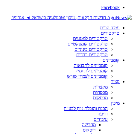
Facebook
עמוד הבית
טרקטורים
טרקטורים למטעים
טרקטורים קומפקטיים
טרקטורים בינוניים
טרקטורים כבדים
קומביינים
קומביינים לתבואות
קומביינים לתחמיץ
קומביינים לצמחי שורש
קציר
מקצרות
מכסחות
מרסקות
מיכון
הכנת והובלת מזון לבע"ח
זריעה
עיבודים
מחרשה
דיסקוס