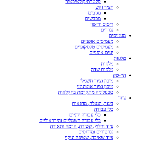
קלטרת/קולטיבטור
חציר וקש
מגובים
מכבשים
ריסוס ודישון
נגררים
מעמיסים
מעמיסים אופניים
מעמיסים טלסקופיים
יעים אופניים
מלגזות
מלגזות
מלגזות שדה
היי-טק
מיכון וציוד חשמלי
מיכון וציוד אוטונומי
טכנולוגיה מתקדמת בחקלאות
ציוד
ביגוד, הנעלה, מחנאות
כלי עבודה
כלי עבודה ידניים
כלי עבודה חשמליים והידראוליים
ציוד חילוץ, קשירה, הרמה ותאורה
גנרטורים ומדחסים
ציוד שאיבה, שטיפה וניקוי