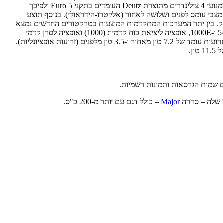
הסדרה החדשה תכונה 'סדרה 6' ובשלב זה פורסם רק מפרט כללי ותכונות עיקריות שלה. כאמור – הטרקטורים החדשים יהיו חזקים מקודמיהם, ויצוידו במנועי 4 צילינדרים מתוצרת Deutz העומדים בתקני Euro 5 ולפיכך
הילוכים לפנים, שלושה לאחור (שילוב ידני) עם שישה מצבי עומס לפנים ושלושה לאחור (אלקטרו-הידראולי). בנוסף תוצע
"ש – תתאפשר בסל"ד נמוך בכדי לחסוך בצריכת הדלק. בין יתר המערכות המתקדמות המוצעות בטרקטורים החדשים נמצא
מערכת "בלימה חכמה" המאפשרת התנעת ובלימת הטרקטור באמצעות דוושת הבלם בלבד, יציאות כוח מכאניות (PTO) עם מהירויות 540, 540E, 1000 ו-1000E, אופציה ליציאת כוח קדמית (1000) ואופציה לסרן קדמי
משוכך. המשאבה ההידראולית הסטנדרטית מציעה ספיקה של 120 ליטר/דקה והיא כוללת ארבעה ברזים מאחור ושניים מלפנים. כושר ההרמה המרבי בזרועות עומד של 7.2 טון מאחור ו-3.5 טון מלפנים (זרועות אופציונליות).
ר שלה – סדרה
Major
– כולל דגם עם יותר מ-200 כ"ס.