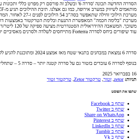
עוד שיפורים ביחס לסדרה Forterra מתייחסים לשלדה ולסרנים מאסיביים יותר המאפשרים עומס מרבי על הסרן האחורי של 8.5 טון ומשקל כולל מרבי של 11.5 טון.
סדרה 6 נמצאת במבחנים בתנאי שטח מאז אמצע 2024 ומתוכננת להגיע ללקוחות ראשונים עד לסוף שנה זו (2025). עד אז יפורסם המפרט המלא כמו גם שמות הגרסאות ותמונות רשמיות.
בנוסף לסדרה 6 עובדים בזטור גם על סדרה קטנה יותר – סדרה 5 – שתחליף את סדרה
16 בפברואר 2025
תגיות:
zetor
,
זטור
,
טרקטור Zetor
,
טרקטור זטור
שתפו את הפוסט
שתף ב Facebook
שתף ב Twitter
Share on WhatsApp
שתף ב Pinterest
שתף ב LinkedIn
שתף ב Tumblr
שתף ב Vk