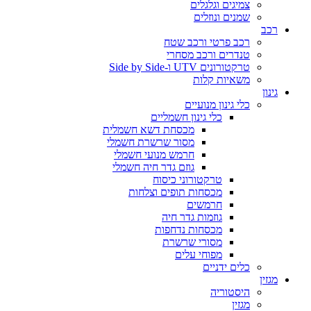
צמיגים וגלגלים
שמנים ונוזלים
רכב
רכב פרטי ורכב שטח
טנדרים ורכב מסחרי
טרקטורונים UTV ו-Side by Side
משאיות קלות
גינון
כלי גינון מנועיים
כלי גינון חשמליים
מכסחת דשא חשמלית
מסור שרשרת חשמלי
חרמש מנועי חשמלי
גוזם גדר חיה חשמלי
טרקטורוני כיסוח
מכסחות תופים וצלחות
חרמשים
גוזמות גדר חיה
מכסחות נדחפות
מסורי שרשרת
מפוחי עלים
כלים ידניים
מגזין
היסטוריה
מגזין