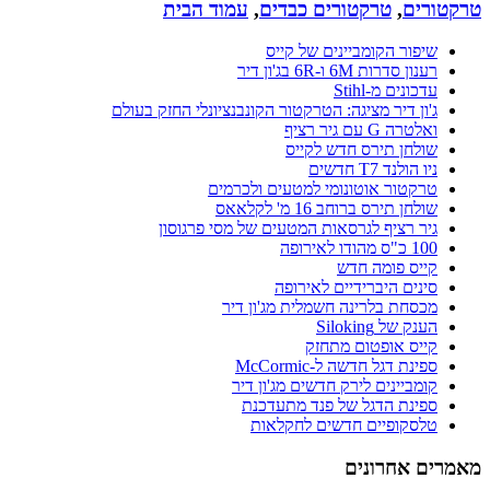
טרקטורים
,
טרקטורים כבדים
,
עמוד הבית
שיפור הקומביינים של קייס
רענון סדרות 6M ו-6R בג'ון דיר
עדכונים מ-Stihl
ג'ון דיר מציגה: הטרקטור הקונבנציונלי החזק בעולם
ואלטרה G עם גיר רציף
שולחן תירס חדש לקייס
ניו הולנד T7 חדשים
טרקטור אוטונומי למטעים ולכרמים
שולחן תירס ברוחב 16 מ' לקלאאס
גיר רציף לגרסאות המטעים של מסי פרגוסון
100 כ"ס מהודו לאירופה
קייס פומה חדש
סינים היברידיים לאירופה
מכסחת בלרינה חשמלית מג'ון דיר
הענק של Siloking
קייס אופטום מתחזק
ספינת דגל חדשה ל-McCormic
קומביינים לירק חדשים מג'ון דיר
ספינת הדגל של פנד מתעדכנת
טלסקופיים חדשים לחקלאות
מאמרים אחרונים