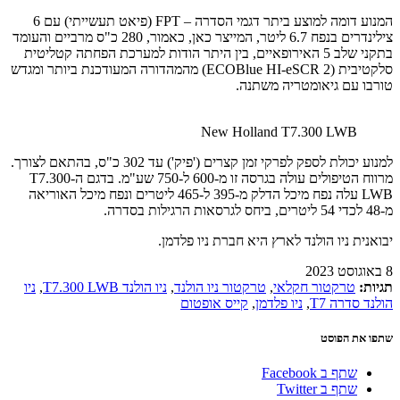
המנוע דומה למוצע ביתר דגמי הסדרה – FPT (פיאט תעשייתי) עם 6
צילינדרים בנפח 6.7 ליטר, המייצר כאן, כאמור, 280 כ"ס מרביים והעומד
בתקני שלב 5 האירופאיים, בין היתר הודות למערכת הפחתה קטליטית
סלקטיבית (ECOBlue HI-eSCR 2) מהמהדורה המעודכנת ביותר ומגדש
טורבו עם גיאומטריה משתנה.
New Holland T7.300 LWB
למנוע יכולת לספק לפרקי זמן קצרים ('פיק') עד 302 כ"ס, בהתאם לצורך.
מרווח הטיפולים עולה בגרסה זו מ-600 ל-750 שע"מ. בדגם ה-T7.300
LWB עלה נפח מיכל הדלק מ-395 ל-465 ליטרים ונפח מיכל האוריאה
מ-48 לכדי 54 ליטרים, ביחס לגרסאות הרגילות בסדרה.
יבואנית ניו הולנד לארץ היא חברת ניו פלדמן.
8 באוגוסט 2023
תגיות:
טרקטור חקלאי
,
טרקטור ניו הולנד
,
ניו הולנד T7.300 LWB
,
ניו
הולנד סדרה T7
,
ניו פלדמן
,
קייס אופטום
שתפו את הפוסט
שתף ב Facebook
שתף ב Twitter