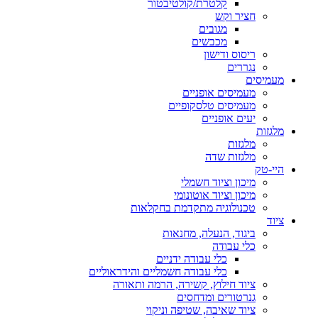
קלטרת/קולטיבטור
חציר וקש
מגובים
מכבשים
ריסוס ודישון
נגררים
מעמיסים
מעמיסים אופניים
מעמיסים טלסקופיים
יעים אופניים
מלגזות
מלגזות
מלגזות שדה
היי-טק
מיכון וציוד חשמלי
מיכון וציוד אוטונומי
טכנולוגיה מתקדמת בחקלאות
ציוד
ביגוד, הנעלה, מחנאות
כלי עבודה
כלי עבודה ידניים
כלי עבודה חשמליים והידראוליים
ציוד חילוץ, קשירה, הרמה ותאורה
גנרטורים ומדחסים
ציוד שאיבה, שטיפה וניקוי