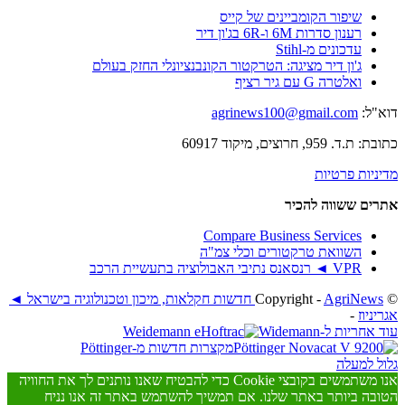
שיפור הקומביינים של קייס
רענון סדרות 6M ו-6R בג'ון דיר
עדכונים מ-Stihl
ג'ון דיר מציגה: הטרקטור הקונבנציונלי החזק בעולם
ואלטרה G עם גיר רציף
דוא"ל:
agrinews100@gmail.com
כתובת: ת.ד. 959, חרוצים, מיקוד 60917
מדיניות פרטיות
אתרים ששווה להכיר
Compare Business Services
השוואת טרקטורים וכלי צמ"ה
VPR ◄ רנסאנס נתיבי האבולוציה בתעשיית הרכב
© ‫Copyright -
AgriNews חדשות חקלאות, מיכון וטכנולוגיה בישראל ◄
אגריניוז
-
עוד אחריות ל-Widemann
מקצרות חדשות מ-Pöttinger
גלול למעלה
אנו משתמשים בקובצי Cookie כדי להבטיח שאנו נותנים לך את החוויה
הטובה ביותר באתר שלנו. אם תמשיך להשתמש באתר זה אנו נניח