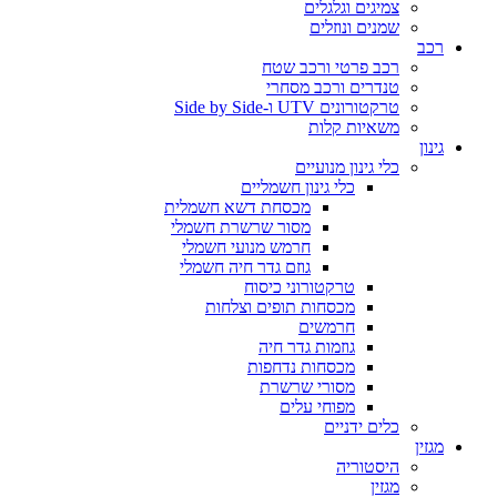
צמיגים וגלגלים
שמנים ונוזלים
רכב
רכב פרטי ורכב שטח
טנדרים ורכב מסחרי
טרקטורונים UTV ו-Side by Side
משאיות קלות
גינון
כלי גינון מנועיים
כלי גינון חשמליים
מכסחת דשא חשמלית
מסור שרשרת חשמלי
חרמש מנועי חשמלי
גוזם גדר חיה חשמלי
טרקטורוני כיסוח
מכסחות תופים וצלחות
חרמשים
גוזמות גדר חיה
מכסחות נדחפות
מסורי שרשרת
מפוחי עלים
כלים ידניים
מגזין
היסטוריה
מגזין