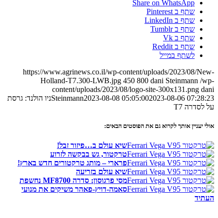
Share on WhatsApp
שתף ב Pinterest
שתף ב LinkedIn
שתף ב Tumblr
שתף ב Vk
שתף ב Reddit
לשתף במייל
https://www.agrinews.co.il/wp-content/uploads/2023/08/New-
Holland-T7.300-LWB.jpg
450
800
dani Steinmann
/wp-
content/uploads/2023/08/logo-site-300x131.png
dani
2023-08-06 07:28:23
2023-08-08 05:05:00
Steinmann
ניו הולנד: גרסת
על לסדרה T7
אולי יעניין אותך לקרוא גם את הפוסטים הבאים:
שיא עולם ב…פיזור זבל!
טרקטור, גש בבקשה לזרוע
פרארי – מותג טרקטורים חדש בארץ!
שיא עולם בזריעה
מסי פרגוסון: סדרה MF8700 נחשפת
סאמה-דויץ-פאהר משיקים את מנועי
העתיד