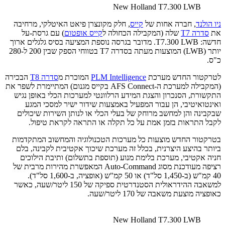
New Holland T7.300 LWB
ניו הולנד
, חברה אחות של
קייס
, חלק מקונצרן פיאט האיטלקי, מרחיבה
את
סדרה T7
שלה (המקבילה הכחולה ל
קייס אופטום
) עם גרסת-על
חדשה: T7.300 LWB. מדובר בגרסה נוספת המציעה בסיס גלגלים ארוך
יותר (LWB) המוצעות מעתה בסדרה T7 בטווחי הספק שבין 200 ל-280
כ"ס.
לטרקטור החדש מערכת
PLM Intelligence
המוכרת מ
סדרה T8
הבכירה
(המקבילה למערכת ה-AFS Connect בקייס מגנום) המתיימרת לשפר את
התקשורת, הסנכרון והצגת המידע הרלוונטי למערכות הכלי באופן נגיש
ואינטואיטיבי, הן עבור המפעיל באמצעות שידור ישיר למסכי המגע
שבקבינה והן למחשב מרוחק של בעלי הכלי או לנותן השירות שיכולים
לקבל התראות בזמן אמת על כל תקלה או התראה לקראת טיפול.
בטרקטור החדש מוצעות כל מערכות הטכנולוגיה והמחשוב המתקדמות
ביותר בהיצע היצרנית, בכלל זה מערכת שיכוך אקטיבית לקבינה, בלם
חניה אקטיבי, מערכת בלימת מנוע (תוספת בתשלום) ותיבת הילוכים
רציפה מעודכנת מסוג Auto-Command המאפשרת מהירות מרבית של
40 קמ"ש (ב-1,450 סל"ד) או 50 קמ"ש (אופציה, ב-1,600 סל"ד).
למשאבה ההידראולית הסטנדרטית ספיקה של 150 ליטר/שעה, כאשר
כאופציה מוצעת משאבה של 170 ליטר/שעה.
New Holland T7.300 LWB