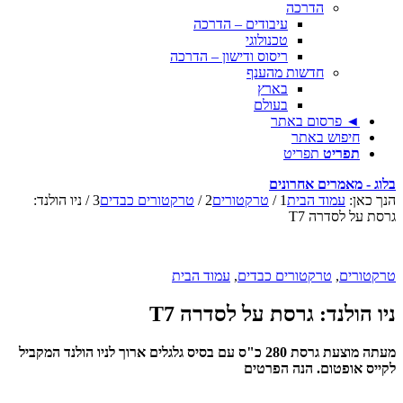
הדרכה
עיבודים – הדרכה
טכנולוגי
ריסוס ודישון – הדרכה
חדשות מהענף
בארץ
בעולם
◄ פרסום באתר
חיפוש באתר
תפריט
תפריט
בלוג - מאמרים אחרונים
הנך כאן:
עמוד הבית
1
/
טרקטורים
2
/
טרקטורים כבדים
3
/
ניו הולנד:
גרסת על לסדרה T7
טרקטורים
,
טרקטורים כבדים
,
עמוד הבית
ניו הולנד: גרסת על לסדרה T7
מעתה מוצעת גרסת 280 כ"ס עם בסיס גלגלים ארוך לניו הולנד המקביל
לקייס אופטום. הנה הפרטים