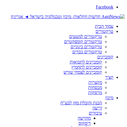
Facebook
עמוד הבית
טרקטורים
טרקטורים למטעים
טרקטורים קומפקטיים
טרקטורים בינוניים
טרקטורים כבדים
קומביינים
קומביינים לתבואות
קומביינים לתחמיץ
קומביינים לצמחי שורש
קציר
מקצרות
מכסחות
מרסקות
מיכון
הכנת והובלת מזון לבע"ח
זריעה
עיבודים
מחרשה
דיסקוס