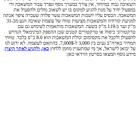
ה במיוחד, אין צורך במערך נוסף ונפרד עבור המשאבה ודי
ד על מנת להגיע למקום בו יש לשאוב נוזלים ולהפעיל את
בסיס עליו יושבות המשאבות עשוי פלדה שעברה ציפוי אבקה
למניעת קורוזיה והמשאבות מציעות טווח של עוצמת שאיבה הנע מכ-31
מ"ק ועד כ-119 מ"ק בשעה. המשאבות מותאמות לשימוש גם עם
 כיסוח או טרקטורים קטנים שכן ההספק המינימאלי הנדרש
להפעילן ולקבל את מקסימום יכולת המשאבות הוא 8.0 כ"ס בלבד. טווחי
המחיר בארה"ב נעים בין 3,000 ל-7,000$, בהתאם לעוצמה. לא ידוע לנו
ישראל, אך מי שמתעניין מוזמן ללחוץ
כאן, ולהגיע לאתר היצרן
.
תמצאו בסרטון הוידאו כאן: