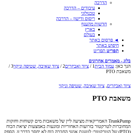
הדרכה
עיבודים – הדרכה
טכנולוגי
ריסוס ודישון – הדרכה
חדשות מהענף
בארץ
בעולם
רסום באתר
וש באתר
יט
תפריט
רים אחרונים
מוד הבית
1
/
ציוד ואביזרים
2
/
ציוד שאיבה, שטיפה וניקוי
3
/
ים
,
ציוד שאיבה, שטיפה וניקוי
P
TrunkPump האמריקאית מציעה ליין של משאבות מים קשוחות וחזקות
לטרקטור בזרועות האחוריות ומונעות באמצעות יציאת הכוח
) של הטרקטור; לטענת אנשי החברה כוח לא יחסר בדרך זו, הספק