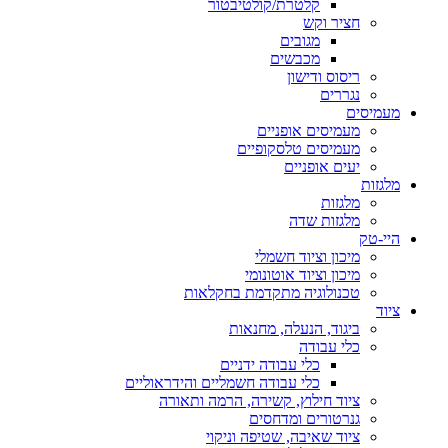
קלטרת/קולטיבטור
חציר וקש
מגובים
מכבשים
ריסוס ודישון
נגררים
יסים
מעמיסים אופניים
מעמיסים טלסקופיים
יעים אופניים
ות
מלגזות
מלגזות שדה
טק
מיכון וציוד חשמלי
מיכון וציוד אוטונומי
טכנולוגיה מתקדמת בחקלאות
ביגוד, הנעלה, מחנאות
כלי עבודה
כלי עבודה ידניים
כלי עבודה חשמליים והידראוליים
ציוד חילוץ, קשירה, הרמה ותאורה
גנרטורים ומדחסים
ציוד שאיבה, שטיפה וניקוי