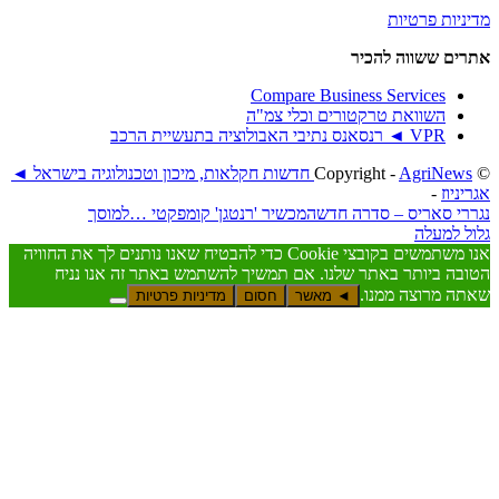
טיות
וה להכיר
Compare Business Serv
את טרקטורים וכלי צמ"ה
בתעשיית הרכב
AgriNews חדשות חקלאות, מיכון וטכנולוגיה בישראל ◄
יס – סדרה חדשה
מכשיר 'רנטגן' קומפקטי …למוסך
אנו משתמשים בקובצי Cookie כדי להבטיח שאנו נותנים לך את החוויה
תר באתר שלנו. אם תמשיך להשתמש באתר זה אנו נניח
ה ממנו.
◄ מאשר
חסום
מדיניות פרטיות