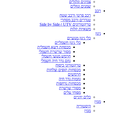
צמיגים וגלגלים
שמנים ונוזלים
רכב פרטי ורכב שטח
טנדרים ורכב מסחרי
טרקטורונים UTV ו-Side by Side
משאיות קלות
כלי גינון מנועיים
כלי גינון חשמליים
מכסחת דשא חשמלית
מסור שרשרת חשמלי
חרמש מנועי חשמלי
גוזם גדר חיה חשמלי
טרקטורוני כיסוח
מכסחות תופים וצלחות
חרמשים
גוזמות גדר חיה
מכסחות נדחפות
מסורי שרשרת
מפוחי עלים
כלים ידניים
היסטוריה
מגזין