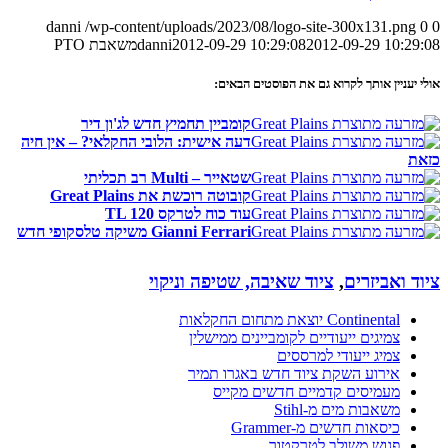
danni
/wp-content/uploads/2023/08/logo-site-300x1
2012-09-29
2012-09-29 10:29:08
danni
משאבת PTO
אותך לקרוא גם את הפוסטים הבאים:
קומביין תחמיץ חדש לג'ון דיר
דעה אישית: הלובי החקלאי? – אין חיה
שטאייר – Multi רב תכליתי
קובוטה רוכשת את Great Plains
עוד כוח לטרקס TL 120
Gianni Ferrari משיקה טלסקופי חדש
זרים
,
ציוד שאיבה, שטיפה וניקוי
C יוצאת מתחום החקלאות
ים ייעודיים לקומביינים ממישלין
 ייעודי למרססים
ע השקת ציוד חדש באגרו תמיר
סים קדמיים חדשים מקייס
ת מים מ-Stihl
ת חדשים מ-Grammer
 משולב לטרקטור