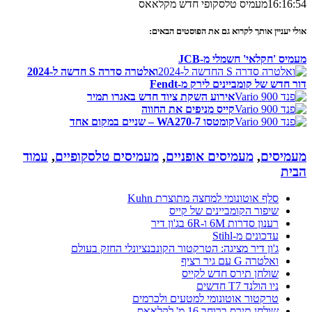
16:16:54
מעמיס טלסקופי חדש מקלאאס
אולי יעניין אותך לקרוא גם את הפוסטים הבאים:
מעמיס 'חקלאי' חשמלי מ-JCB
ואלטרה סדרה S חדשה ל-2024
דור חדש של קומביינים לירק מ-Fendt
אירוע השקת ציוד חדש באגרו תמיר
קייס מניפים את החווה
קומטסו WA270-7 – שניים במקום אחד
מעמיסים
,
מעמיסים אופניים
,
מעמיסים טלסקופיים
,
עמוד
הבית
סלף אוטונומי למחצה מתוצרת Kuhn
שיפור הקומביינים של קייס
רענון סדרות 6M ו-6R בג'ון דיר
עדכונים מ-Stihl
ג'ון דיר מציגה: הטרקטור הקונבנציונלי החזק בעולם
ואלטרה G עם גיר רציף
שולחן תירס חדש לקייס
ניו הולנד T7 חדשים
טרקטור אוטונומי למטעים ולכרמים
שולחן תירס ברוחב 16 מ' לקלאאס