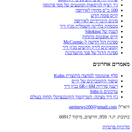
גיר רציף לגרסאות המטעים של מסי פרגוסון
100 כ"ס מהודו לאירופה
קייס פומה חדש
סינים היברידיים לאירופה
מכסחת בלרינה חשמלית מג'ון דיר
הענק של Siloking
קייס אופטום מתחזק
ספינת דגל חדשה ל-McCormic
קומביינים לירק חדשים מג'ון דיר
ספינת הדגל של פנד מתעדכנת
מאמרים אחרונים
סלף אוטונומי למחצה מתוצרת Kuhn
שיפור הקומביינים של קייס
רענון סדרות 6M ו-6R בג'ון דיר
עדכונים מ-Stihl
ג'ון דיר מציגה: הטרקטור הקונבנציונלי החזק בעולם
דוא"ל:
agrinews100@gmail.com
כתובת: ת.ד. 959, חרוצים, מיקוד 60917
מדיניות פרטיות