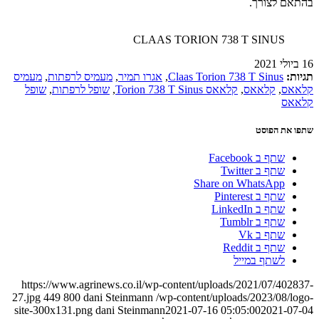
בהתאם לצורך.
CLAAS TORION 738 T SINUS
16 ביולי 2021
תגיות:
Claas Torion 738 T Sinus
,
אגרו תמיר
,
מעמיס לרפתות
,
מעמיס
קלאאס
,
קלאאס
,
קלאאס Torion 738 T Sinus
,
שופל לרפתות
,
שופל
קלאאס
שתפו את הפוסט
שתף ב Facebook
שתף ב Twitter
Share on WhatsApp
שתף ב Pinterest
שתף ב LinkedIn
שתף ב Tumblr
שתף ב Vk
שתף ב Reddit
לשתף במייל
https://www.agrinews.co.il/wp-content/uploads/2021/07/402837-
27.jpg
449
800
dani Steinmann
/wp-content/uploads/2023/08/logo-
site-300x131.png
dani Steinmann
2021-07-16 05:05:00
2021-07-04