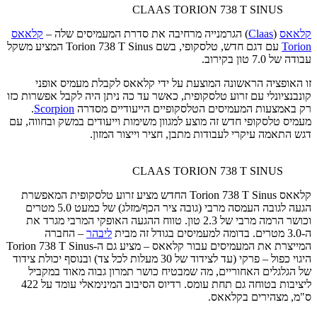
CLAAS TORION 738 T SINUS
קלאאס
(
Claas
) הגרמנייה מרחיבה את סדרת המעמיסים שלה –
קלאאס
Torion
עם דגם חדש, טלסקופי, בשם Torion 738 T Sinus המציע משקל
עבודה של 7.0 טון בקירוב.
זו האופציה הראשונה המוצעת על ידי קלאאס לקבלת מעמיס אופני
קונבנציונלי עם זרוע טלסקופית, כאשר עד כה ניתן היה לקבל אפשרות כזו
רק באמצעות המעמיסים הטלסקופיים הייעודיים מסדרה
Scorpion
.
מעמיס טלסקופי חדש זה מוצע למגוון משימות וייעודים במשק ובחווה, עם
דגש התאמה עיקרי לעבודות מתבן, חציר וייצור המזון.
CLAAS TORION 738 T SINUS
קלאאס Torion 738 T Sinus החדש מציע זרוע טלסקופית המאפשרת
הגעה לגובה העמסה מרבי (גובה ציר הכף/מזלג) של כמעט 5.0 מטרים
וכושר הרמה מרבי של 2.3 טון. טווח ההגעה האופקי המרבי מגרד את
ה-3.0 מטרים. בדומה למעמיסים בגודל זה מבית
ליבהר
– החברה
המייצרת את המעמיסים עבור קלאאס – מציע גם ה-Torion 738 T Sinus
היגוי כפול – פרקי (עד לצידוד של 30 מעלות לכל צד) ובנוסף יכולת צידוד
של הגלגלים האחוריים, מה שמבטיח כושר תמרון גבוה מאוד במקביל
ליציבות בטוחה גם תחת עומס. רדיוס הסיבוב המינימאלי עומד על 422
ס"מ, מצהירים בקלאאס.