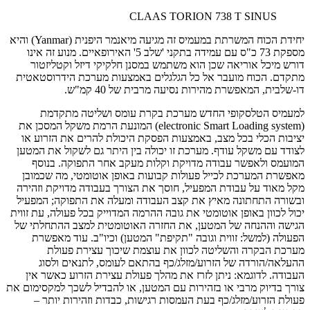
CLAAS TORION 738 T SINUS
יחידת הכוח המשרתת במעמיס זה מגיעה מיאנמר היפנית (Yanmar) והיא
מספקת 73 כ"ס עם עמידה בתקני 'שלב 5' האירופאיים. מנוע זה אינו
דורש מיכל אוריאה שכן הוא משתמש במסנן חלקיקי דיזל וקטליזטור
מתקדם. הכוח מועבר אל כל הגלגלים באמצעות מערכת הידרוסטאטית
דו-שלבית, המאפשרת מהירות נסיעה מרבית של 40 קמ"ש.
למעמיס הטלסקופי החדש מערכת בקרת עומס ושליטה מתקדמת
(electronic Smart Loading system) המונעת הרמת משקל המסכן את
יציבות הכלי בכל מצב, באמצעות הפסקת היכולת להרים את הזרוע או
לצודד עם משקל עודף. מערכת זו יכולה בין היתר גם לשקול את המטען
המועמס ולאפשר עבודה מדויקת וקלות מעקב אחר התפוקה. בנוסף
מאפשרת המערכת לכייל פעולות קבועות באופן אוטומטי, מה שכמובן
מקל מאוד על עבודת המפעיל, חוסך את הצורך בעבודה מדויקת וזהירה
ובשורה התחתונה מאיץ את קצב העבודה ומעלה את התפוקה; המפעיל
יכול לכוון באופן אוטומטי את גובה ההרמה המדוייק בכל פעולה, עת זווית
הגישה וההנחה של המטען, את החזרה האוטומטית למצב ההתחלתי של
הפעולה (למשל: זווית וגובה "תקיפת" המטען) וכיו"ב. עוד מאפשרת
מערכת הבקרה והשליטה לכוון את עוצמת שיכוך עצירת פעולת
ההעלאה/הורדה של הזרוע/מזלג/כף בהתאם לעומס, לתנאים ולסוג
העבודה. לדוגמא: ניתן לזרז את מהלך פעולת עצירת הזרוע כאשר אין
צורך בדיוק מרבי או בזהירות עם המטען, או להבדיל לשכך למקסימום את
פעולת הזרוע/מזלג/כף בעת העמסות רגישות, כבדות וזהירות יותר –