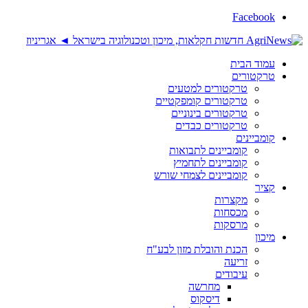
Facebook
עמוד הבית
טרקטורים
טרקטורים למטעים
טרקטורים קומפקטיים
טרקטורים בינוניים
טרקטורים כבדים
קומביינים
קומביינים לתבואות
קומביינים לתחמיץ
קומביינים לצמחי שורש
קציר
מקצרות
מכסחות
מרסקות
מיכון
הכנת והובלת מזון לבע"ח
זריעה
עיבודים
מחרשה
דיסקוס