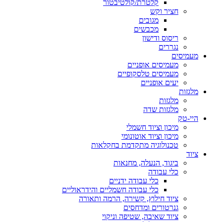
קלטרת/קולטיבטור
חציר וקש
מגובים
מכבשים
ריסוס ודישון
נגררים
מעמיסים
מעמיסים אופניים
מעמיסים טלסקופיים
יעים אופניים
מלגזות
מלגזות
מלגזות שדה
היי-טק
מיכון וציוד חשמלי
מיכון וציוד אוטונומי
טכנולוגיה מתקדמת בחקלאות
ציוד
ביגוד, הנעלה, מחנאות
כלי עבודה
כלי עבודה ידניים
כלי עבודה חשמליים והידראוליים
ציוד חילוץ, קשירה, הרמה ותאורה
גנרטורים ומדחסים
ציוד שאיבה, שטיפה וניקוי