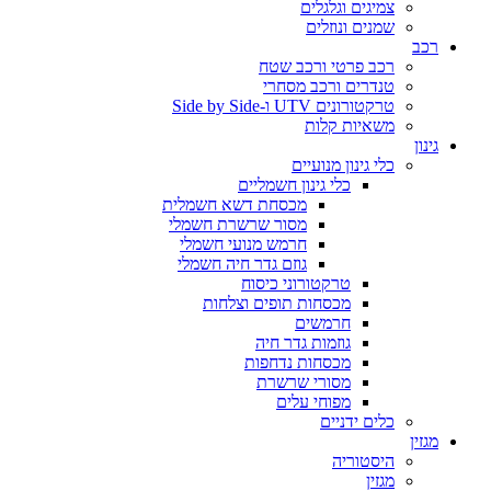
צמיגים וגלגלים
שמנים ונוזלים
רכב
רכב פרטי ורכב שטח
טנדרים ורכב מסחרי
טרקטורונים UTV ו-Side by Side
משאיות קלות
גינון
כלי גינון מנועיים
כלי גינון חשמליים
מכסחת דשא חשמלית
מסור שרשרת חשמלי
חרמש מנועי חשמלי
גוזם גדר חיה חשמלי
טרקטורוני כיסוח
מכסחות תופים וצלחות
חרמשים
גוזמות גדר חיה
מכסחות נדחפות
מסורי שרשרת
מפוחי עלים
כלים ידניים
מגזין
היסטוריה
מגזין