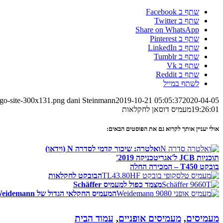
שתף ב Facebook
שתף ב Twitter
Share on WhatsApp
שתף ב Pinterest
שתף ב LinkedIn
שתף ב Tumblr
שתף ב Vk
שתף ב Reddit
לשתף במייל
ogo-site-300x131.png
dani Steinmann
2019-10-21 05:05:37
2020-04-05
19:26:01
מעמיס דוסאן לחקלאות
אולי יעניין אותך לקרוא גם את הפוסטים הבאים:
ואלטרה: שיכוך קדמי לסדרה N (וידאו)
תוכניות JCB ל'אגריטכניקה 2019'
בובקט T450 – המכירה החלה
הבובקט לחקלאות
מצמד כפול למעמיס Schäffer
המעמיס החקלאי הגדול של Weidemann
מעמיסים
,
מעמיסים אופניים
,
עמוד הבית