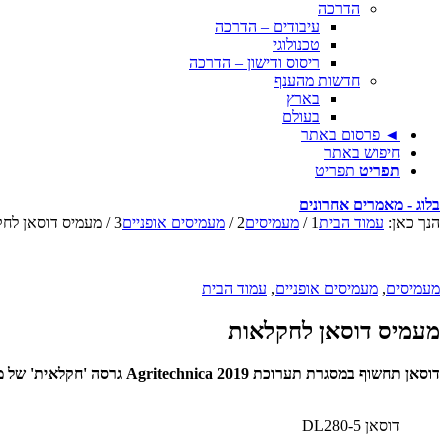
הדרכה
עיבודים – הדרכה
טכנולוגי
ריסוס ודישון – הדרכה
חדשות מהענף
בארץ
בעולם
◄ פרסום באתר
חיפוש באתר
תפריט
תפריט
בלוג - מאמרים אחרונים
הנך כאן:
עמוד הבית
1
/
מעמיסים
2
/
מעמיסים אופניים
3
/
מעמיס דוסאן לח
מעמיסים
,
מעמיסים אופניים
,
עמוד הבית
מעמיס דוסאן לחקלאות
דוסאן תחשוף במסגרת תערוכת Agritechnica 2019 גרסה 'חקלאית' של מעמיס ה-16 טון DL280-5
דוסאן DL280-5