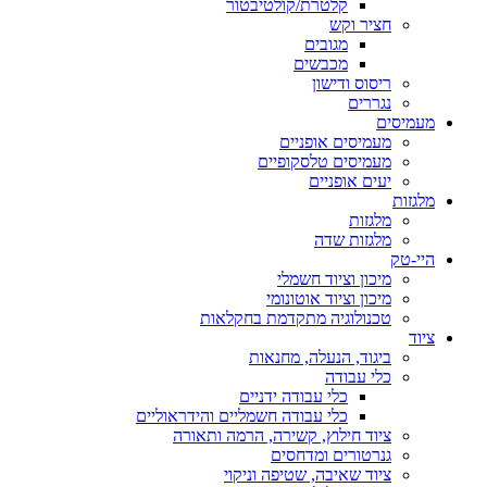
קלטרת/קולטיבטור
חציר וקש
מגובים
מכבשים
ריסוס ודישון
נגררים
מעמיסים
מעמיסים אופניים
מעמיסים טלסקופיים
יעים אופניים
מלגזות
מלגזות
מלגזות שדה
היי-טק
מיכון וציוד חשמלי
מיכון וציוד אוטונומי
טכנולוגיה מתקדמת בחקלאות
ציוד
ביגוד, הנעלה, מחנאות
כלי עבודה
כלי עבודה ידניים
כלי עבודה חשמליים והידראוליים
ציוד חילוץ, קשירה, הרמה ותאורה
גנרטורים ומדחסים
ציוד שאיבה, שטיפה וניקוי