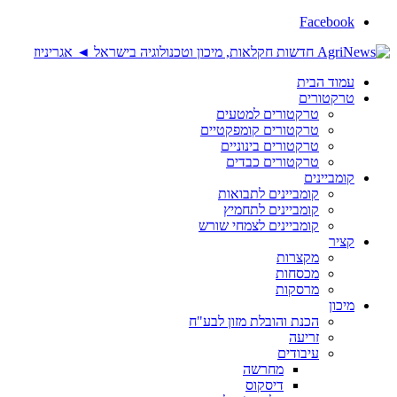
Facebook
עמוד הבית
טרקטורים
טרקטורים למטעים
טרקטורים קומפקטיים
טרקטורים בינוניים
טרקטורים כבדים
קומביינים
קומביינים לתבואות
קומביינים לתחמיץ
קומביינים לצמחי שורש
קציר
מקצרות
מכסחות
מרסקות
מיכון
הכנת והובלת מזון לבע"ח
זריעה
עיבודים
מחרשה
דיסקוס