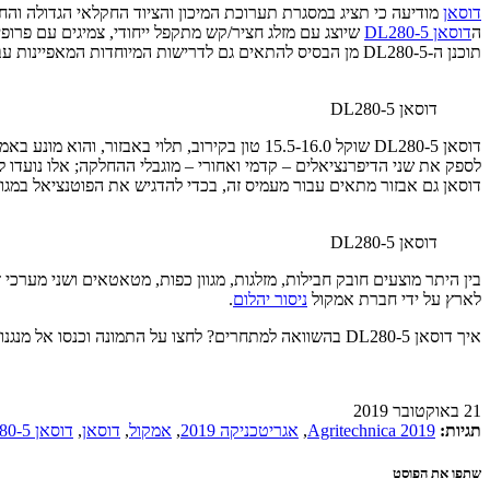
דוסאן
ה
דוסאן DL280-5
תוכנן ה-DL280-5 מן הבסיס להתאים גם לדרישות המיוחדות המאפיינות עבודות חקלאיות עם מעמיסים, ובכוונת דוסאן לנסות ולנגוס באמצעותו חלק מהשוק ההולך וגדל בתחום זה, מול מתחרות וותיקות וידועות בסגמנט.
דוסאן DL280-5
לספק את שני הדיפרנציאלים – קדמי ואחורי – מוגבלי ההחלקה; אלו נועדו 
דוסאן גם אבזור מתאים עבור מעמיס זה, בכדי להדגיש את הפוטנציאל במגוון
דוסאן DL280-5
לארץ על ידי חברת אמקול
ניסור יהלום
.
איך דוסאן DL280-5 בהשוואה למתחרים? לחצו על התמונה וכנסו אל מנגנון ההשוואה הייחודי שלנו:
21 באוקטובר 2019
תגיות:
Agritechnica 2019
,
אגריטכניקה 2019
,
אמקול
,
דוסאן
,
דוסאן DL280-5
שתפו את הפוסט