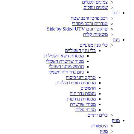
צמיגים וגלגלים
שמנים ונוזלים
רכב
רכב פרטי ורכב שטח
טנדרים ורכב מסחרי
טרקטורונים UTV ו-Side by Side
משאיות קלות
גינון
כלי גינון מנועיים
כלי גינון חשמליים
מכסחת דשא חשמלית
מסור שרשרת חשמלי
חרמש מנועי חשמלי
גוזם גדר חיה חשמלי
טרקטורוני כיסוח
מכסחות תופים וצלחות
חרמשים
גוזמות גדר חיה
מכסחות נדחפות
מסורי שרשרת
מפוחי עלים
כלים ידניים
מגזין
היסטוריה
מגזין