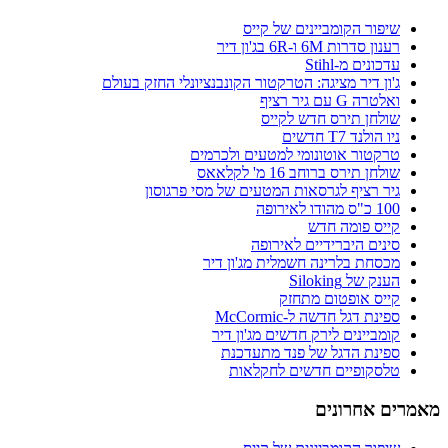
שיפור הקומביינים של קייס
רענון סדרות 6M ו-6R בג'ון דיר
עדכונים מ-Stihl
ג'ון דיר מציגה: הטרקטור הקונבנציונלי החזק בעולם
ואלטרה G עם גיר רציף
שולחן תירס חדש לקייס
ניו הולנד T7 חדשים
טרקטור אוטונומי למטעים ולכרמים
שולחן תירס ברוחב 16 מ' לקלאאס
גיר רציף לגרסאות המטעים של מסי פרגוסון
100 כ"ס מהודו לאירופה
קייס פומה חדש
סינים היברידיים לאירופה
מכסחת בלרינה חשמלית מג'ון דיר
הענק של Siloking
קייס אופטום מתחזק
ספינת דגל חדשה ל-McCormic
קומביינים לירק חדשים מג'ון דיר
ספינת הדגל של פנד מתעדכנת
טלסקופיים חדשים לחקלאות
מאמרים אחרונים