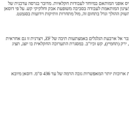
לם – Agritechnica 2019 שתיערך בגרמניה במהלך נובמבר – מעמיס אופני המותאם במיוחד לעבודות חקלאיות. מדובר בגרסה עדכנית של
ל טרקטור חקלאי (במידה 750/65 R26), מיגונים מיוחדים ומערכת סינון/צינון המותאמת לעבודה בסביבה משופעת אבק וחלקיקי קש. על פי דוסאן
דוסאן DL280-5 שוקל 15.5-16.0 טון בקירוב, תלוי באבזור, והוא מונע באמצעות מנוע דוסאן 6-צילינדרי בנפח 5.9 ליטר המייצר כאן 172 כ"ס. הכוח מועבר אל ארבעת הגלגלים באמצתעות תיבה של ZF, ויצרנית זו גם אחראית
ירק (תחמיץ), קש וכיו"ב. במסגרת התערוכה החקלאית בו יוצג, תציג
בין היתר מוצעים חובק חבילות, מזלגות, מגוון כפות, מטאטאים ושני מערכי זרועות שונים – סטנדרטי המאפשר הגעה (ציר הכף) של עד 394 ס"מ, וזרועות ארוכות יותר המאפשרות גובה הרמה של עד 436 ס"מ. דוסאן מיובא