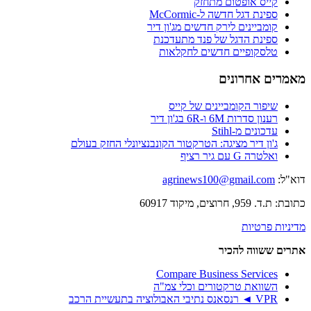
קייס אופטום מתחזק
ספינת דגל חדשה ל-McCormic
קומביינים לירק חדשים מג'ון דיר
ספינת הדגל של פנד מתעדכנת
טלסקופיים חדשים לחקלאות
מאמרים אחרונים
שיפור הקומביינים של קייס
רענון סדרות 6M ו-6R בג'ון דיר
עדכונים מ-Stihl
ג'ון דיר מציגה: הטרקטור הקונבנציונלי החזק בעולם
ואלטרה G עם גיר רציף
דוא"ל:
agrinews100@gmail.com
כתובת: ת.ד. 959, חרוצים, מיקוד 60917
מדיניות פרטיות
אתרים ששווה להכיר
Compare Business Services
השוואת טרקטורים וכלי צמ"ה
VPR ◄ רנסאנס נתיבי האבולוציה בתעשיית הרכב