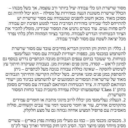
מסור שרשרת הנו כלי עבודה יעיל ביותר ורב עוצמה, אך בשל מבנהו –
הכולל שרשרת משוננת הנעה במהירות על מסילה – הוא יכול להיות גם
מסוכן מאוד. מכאן חשוב להפנים שבעבודה עם מסור שרשרת יש
להתייחס לכלי שבידינו בזהירות המרבית בכדי למנוע הפיכת יום עבודה
ליום פחות נעים. עוד בטרם נתניע את המסור שבידינו, מומלץ להכיר את
הציוד הבטיחותי הנדרש לעבודה. מדובר בציוד המהווה חלק בלתי נפרד
מכל יציאה לשטח עם מסור לצורך עבודה.
1. כללי: הן החוק והן ההיגיון הבריא מחייבים עובד עם מסור שרשרת
להשתמש במכנסי מגן, כפפות ייעודיות לעבודה עם מסור ונעלי/מגפי
בטיחות. מי שעובד בגיזום ענפים הגבוהים מגובה הכתפיים נדרש בנוסף גם
למיגון לראש – קסדה, מיגון פנים ואוזניות מגן. בעבודה שעיקרה חיתוך עץ
לשימוש להסקה – שאינה כוללת עבודה בגובה מעל לכתפיים – ניתן
להסתפק במגן פנים ומגני אוזניים. בשל יכולות הקריעה והחיתוך הגבוהים
מאוד של שרשראות המסורים הממונעים יש להשתמש בביגוד מגן ייעודי
המותאם למטרה זו. ציוד הבטיחות המותאם לעבודה עם מסורים מסומן
בתקן 'Class 1' שמשמעותו יכולת עמידה מיטבית כנגד כוחות המסור
והשרשרת.
2. הנעלה: נעלי/מגפי מגן יכללו לרוב מיגוני מתכת או חומרים עמידים
מתקדמים אחרים, עור או חומר סינטטי דמוי עור עבים וקשוחים, סוליה
מאסיבית עם פרופיל המציע אחיזה גבוהה גם על מצע חלקלק.
3. מכנסים: מכנסי מגן – כמו גם מעילי מגן (פחות נפוץ בארץ) – עשויים
מסיב מיוחד ממנו מיוצר הבד. הסיב הינו חזק במיוחד וארוך (עד לק"מ