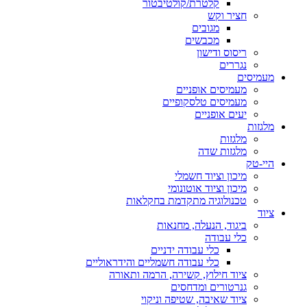
קלטרת/קולטיבטור
חציר וקש
מגובים
מכבשים
ריסוס ודישון
נגררים
מעמיסים
מעמיסים אופניים
מעמיסים טלסקופיים
יעים אופניים
מלגזות
מלגזות
מלגזות שדה
היי-טק
מיכון וציוד חשמלי
מיכון וציוד אוטונומי
טכנולוגיה מתקדמת בחקלאות
ציוד
ביגוד, הנעלה, מחנאות
כלי עבודה
כלי עבודה ידניים
כלי עבודה חשמליים והידראוליים
ציוד חילוץ, קשירה, הרמה ותאורה
גנרטורים ומדחסים
ציוד שאיבה, שטיפה וניקוי