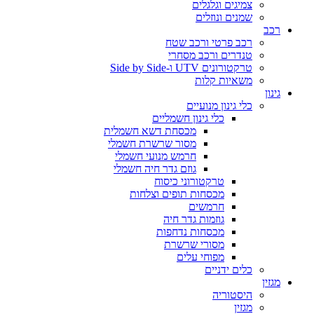
צמיגים וגלגלים
שמנים ונוזלים
רכב
רכב פרטי ורכב שטח
טנדרים ורכב מסחרי
טרקטורונים UTV ו-Side by Side
משאיות קלות
גינון
כלי גינון מנועיים
כלי גינון חשמליים
מכסחת דשא חשמלית
מסור שרשרת חשמלי
חרמש מנועי חשמלי
גוזם גדר חיה חשמלי
טרקטורוני כיסוח
מכסחות תופים וצלחות
חרמשים
גוזמות גדר חיה
מכסחות נדחפות
מסורי שרשרת
מפוחי עלים
כלים ידניים
מגזין
היסטוריה
מגזין