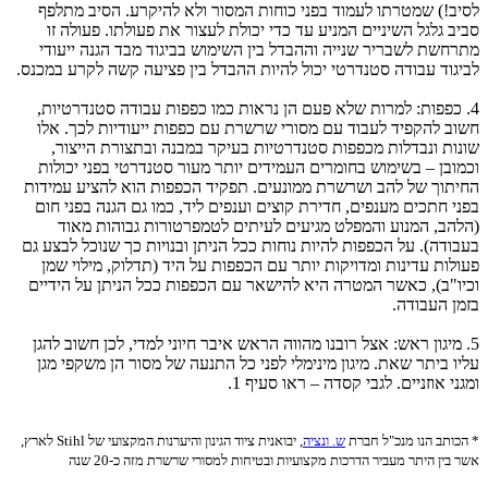
לסיב!) שמטרתו לעמוד בפני כוחות המסור ולא להיקרע. הסיב מתלפף
סביב גלגל השיניים המניע עד כדי יכולת לעצור את פעולתו. פעולה זו
מתרחשת לשבריר שנייה וההבדל בין השימוש בביגוד מבד הגנה ייעודי
לביגוד עבודה סטנדרטי יכול להיות ההבדל בין פציעה קשה לקרע במכנס.
4. כפפות: למרות שלא פעם הן נראות כמו כפפות עבודה סטנדרטיות,
חשוב להקפיד לעבוד עם מסורי שרשרת עם כפפות ייעודיות לכך. אלו
שונות ונבדלות מכפפות סטנדרטיות בעיקר במבנה ובתצורת הייצור,
וכמובן – בשימוש בחומרים העמידים יותר מעור סטנדרטי בפני יכולות
החיתוך של להב ושרשרת ממונעים. תפקיד הכפפות הוא להציע עמידות
בפני חתכים מענפים, חדירת קוצים וענפים ליד, כמו גם הגנה בפני חום
(הלהב, המנוע והמפלט מגיעים לעיתים לטמפרטורות גבוהות מאוד
בעבודה). על הכפפות להיות נוחות ככל הניתן ובנויות כך שנוכל לבצע גם
פעולות עדינות ומדויקות יותר עם הכפפות על היד (תדלוק, מילוי שמן
וכיו"ב), כאשר המטרה היא להישאר עם הכפפות ככל הניתן על הידיים
בזמן העבודה.
5. מיגון ראש: אצל רובנו מהווה הראש איבר חיוני למדי, לכן חשוב להגן
עליו ביתר שאת. מיגון מינימלי לפני כל התנעה של מסור הן משקפי מגן
ומגני אוזניים. לגבי קסדה – ראו סעיף 1.
* הכותב הנו מנכ"ל חברת
ש. ונציה
, יבואנית ציוד הגינון והיערנות המקצועי של Stihl לארץ,
אשר בין היתר מעביר הדרכות מקצועיות ובטיחות למסורי שרשרת מזה כ-20 שנה