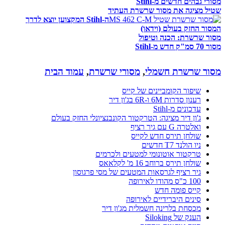
מסורי גבהים חדשים מ-Stihl
שטיל מציגה את מסור שרשרת העתיד
ה-Stihl המקצוען יוצא לדרך
המסור החזק בעולם (וידאו)
מסור שרשרת: הכנה וטיפול
מסור 70 סמ"ק חדש מ-Stihl
מסור שרשרת חשמלי
,
מסורי שרשרת
,
עמוד הבית
שיפור הקומביינים של קייס
רענון סדרות 6M ו-6R בג'ון דיר
עדכונים מ-Stihl
ג'ון דיר מציגה: הטרקטור הקונבנציונלי החזק בעולם
ואלטרה G עם גיר רציף
שולחן תירס חדש לקייס
ניו הולנד T7 חדשים
טרקטור אוטונומי למטעים ולכרמים
שולחן תירס ברוחב 16 מ' לקלאאס
גיר רציף לגרסאות המטעים של מסי פרגוסון
100 כ"ס מהודו לאירופה
קייס פומה חדש
סינים היברידיים לאירופה
מכסחת בלרינה חשמלית מג'ון דיר
הענק של Siloking