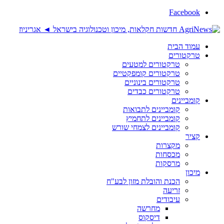
Facebook
עמוד הבית
טרקטורים
טרקטורים למטעים
טרקטורים קומפקטיים
טרקטורים בינוניים
טרקטורים כבדים
קומביינים
קומביינים לתבואות
קומביינים לתחמיץ
קומביינים לצמחי שורש
קציר
מקצרות
מכסחות
מרסקות
מיכון
הכנת והובלת מזון לבע"ח
זריעה
עיבודים
מחרשה
דיסקוס