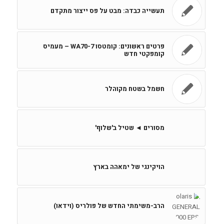
תעשייה כבדה: מבט על פס ייצור מתקדם
פרטים ראשונים: קומטסו WA70-7 – מעמיס
קומפקטי חדש
חשמל בשטח מקוהלר
מסורים ◄ שטיל ב'שלוף'
הויקינגי של ימאהה בארץ
הרב-משימתי החדש של פולריס (וידאו)