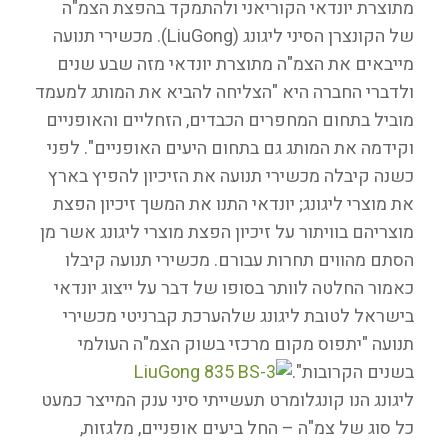
מתוצרת יונדאי הקוריאני ולהתמקד בהפצת הצמ"ה
של הקונצרן הסיני ליגונג (LiuGong). מכשירי תנועה
מייבאים את הצמ"ה מתוצרת יונדאי מזה שבע שנים
ולדברי החברה היא "הצליחה להביא את המותג למעמד
מוביל בתחום המחפרים הכבדים, הזחליים והאופניים
וקידמה את המותג גם בתחום היעים האופניים". לפני
כשנה קיבלה מכשירי תנועה את הזיכיון להפיץ בארץ
את מוצרי ליגונג; יונדאי התנו את המשך זיכיון הפצת
מוצריהם בוויתור על זיכיון הפצת מוצרי ליגונג אשר מן
הסתם מהווים תחרות עבורם. מכשירי תנועה קיבלו
כאמור החלטה לוותר בסופו של דבר על ייצוג יונדאי
בישראל לטובת ליגונג שלהערכת קברניטי מכשירי
תנועה "יתפוס מקום מרכזי בשוק הצמ"ה העולמי
בשנים הקרובות".
ליגונג הנו קונגלומרט תעשייתי סיני ענק המייצר כמעט
כל סוג של צמ"ה – החל ביעים אופניים, מלגזות,