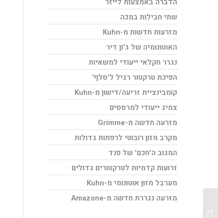
הדברה באמצעות לייזר
שתי חבילות במכה
מזרעות חדשות מ-Kuhn
האוטונומיה של ג'ון דיר
נגרר חקלאי ייעודי למשאיות
הפיכת טרקטור רגיל ל'סלף'
קומבינציית זריעה/דישון מ-Kuhn
צמיג ייעודי למרססים
מזרעה חדשה מ-Grimme
מקרב מזון רובוטי לרפתות גדולות
המגוב ה'חכם' של פנד
זרועות קדמיות לטרקטורים גדולים
מערבל מזון אוטונומי מ-Kuhn
מזרעה נגררת חדשה מ-Amazone
ג'ון דיר – אופנת חורף 2014