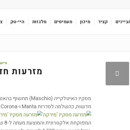
ביינים
קציר
מיכון
מעמיסים
מלגזות
היי-טק
צי
זריעה
מזרעות חד
מסקיו האיטלקייה (hio
חדשות, כהשלמה לסדרות Manta ו-Corona שלה.
המפו