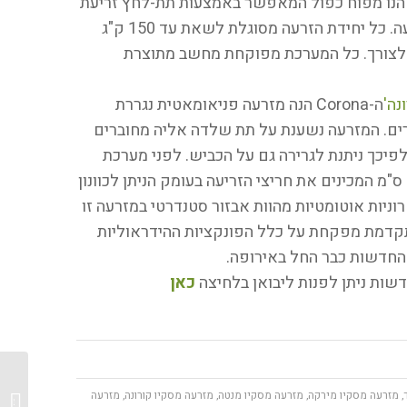
טרים. לב המזרעה הנו מפוח כפול המאפשר באמצעות תת-לחץ זריעת
זרע בודד בכל פעם במקביל ב-8 יחידות הזריעה. כל יחידת הזרעה מסוגלת לשאת עד 150 ק"ג
אם לצורך. כל המערכת מפוקחת מחשב מתוצרת
ה-Corona הנה מזרעה פניאומאטית נגררת
וללת מיכל זרעים בנפח 3,500 ליטרים. המזרעה נשענת על תת שלדה אליה מחוברים
גלגלים עם צמיגים במידה 450/70 R 20 ולפיכך ניתנת לגרירה גם על הכביש. לפני מערכת
הזריעה מותקן מערך דיסקים כפול בקוטר 51 ס"מ המכינים את חריצי הזריעה בעומק הניתן לכוונון
ניות אוטומטיות מהוות אבזור סטנדרטי במזרעה זו
מערכת ISO-Bus Terminal Basic מתקדמת מפקחת על כלל הפונקציות ההידראוליות
 החדשות כבר החל באירופה.
שות ניתן לפנות ליבואן בלחיצה
כאן
,
מזרעה מסקיו מירקה
,
מזרעה מסקיו מנטה
,
מזרעה מסקיו קורונה
,
מזרעה
יאנמר 