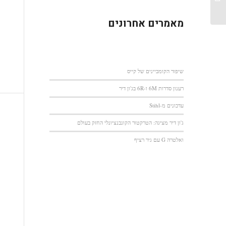
מאמרים אחרונים
שיפור הקומביינים של קייס
רענון סדרות 6M ו-6R בג'ון דיר
עדכונים מ-Stihl
ג'ון דיר מציגה: הטרקטור הקונבנציונלי החזק בעולם
ואלטרה G עם גיר רציף