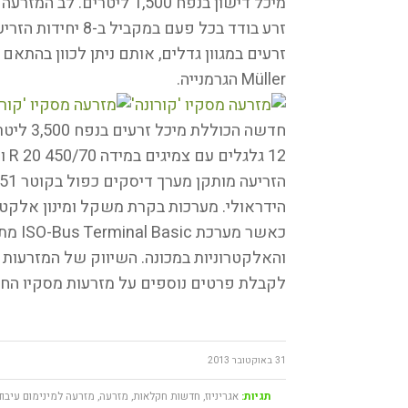
מיכל דישון בנפח 1,500 לי
זרעים במגוון גדלים, אותם ניתן לכוון בהת
Müller הגרמנייה.
חדשה הכ
12 
הידראולי. מערכות בקרת משקל ומינון אלקטרו
כאשר 
והאלקטרוניות במכונה. השיווק של המזרעות
לקבלת פרטים נוספים על מזרעות מסקיו החד
31 באוקטובר 2013
תגיות:
אגריניוז
,
חדשות חקלאות
,
מזרעה
,
מזרעה למינימום עיבוד