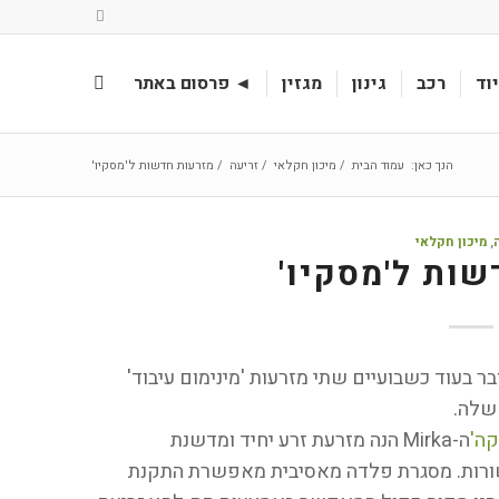
וד
רכב
גינון
מגזין
◄ פרסום באתר
הנך כאן:
עמוד הבית
/
מיכון חקלאי
/
זריעה
/
מזרעות חדשות ל'מסקיו'
,
מיכון חקלאי
שות ל'מסקיו'
Masc) תחשוף בהאנובר בעוד כשבועיים שתי מזרעות 'מינימום עיבוד'
ה-Mirka הנה מזרעת זרע יחיד ומדשנת
קחת אלקטרונית והמוצעת מעתה ל-8 שורות. מסגרת פלדה מאסיבית מאפשרת התקנת