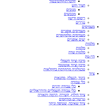
קלטרת/קולטיבטור
חציר וקש
מגובים
מכבשים
ריסוס ודישון
נגררים
מעמיסים
מעמיסים אופניים
מעמיסים טלסקופיים
יעים אופניים
מלגזות
מלגזות
מלגזות שדה
היי-טק
מיכון וציוד חשמלי
מיכון וציוד אוטונומי
טכנולוגיה מתקדמת בחקלאות
ציוד
ביגוד, הנעלה, מחנאות
כלי עבודה
כלי עבודה ידניים
כלי עבודה חשמליים והידראוליים
ציוד חילוץ, קשירה, הרמה ותאורה
גנרטורים ומדחסים
ציוד שאיבה, שטיפה וניקוי