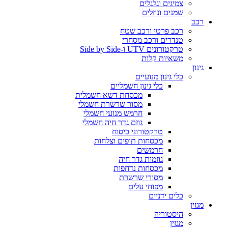
צמיגים וגלגלים
שמנים ונוזלים
רכב
רכב פרטי ורכב שטח
טנדרים ורכב מסחרי
טרקטורונים UTV ו-Side by Side
משאיות קלות
גינון
כלי גינון מנועיים
כלי גינון חשמליים
מכסחת דשא חשמלית
מסור שרשרת חשמלי
חרמש מנועי חשמלי
גוזם גדר חיה חשמלי
טרקטורוני כיסוח
מכסחות תופים וצלחות
חרמשים
גוזמות גדר חיה
מכסחות נדחפות
מסורי שרשרת
מפוחי עלים
כלים ידניים
מגזין
היסטוריה
מגזין