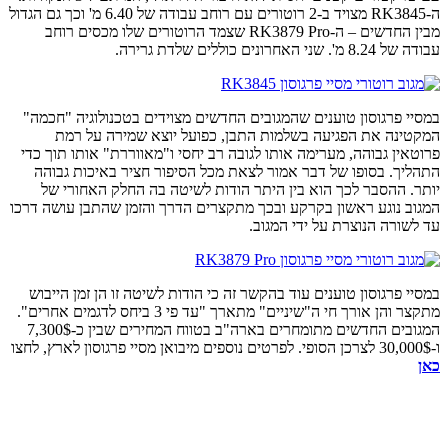
ה-RK3845 מצויד ב-2 רוטורים עם רוחב עבודה של 6.40 מ' וכך גם הגדול
מבין החדשים – ה-RK3879 Pro שצמד הרוטורים שלו מכסים רוחב
עבודה של 8.24 מ'. שני האחרונים כוללים שלדת גרירה.
במסיי פרגוסון טוענים שהמגובים החדשים מצוידים בטכנולוגיה "חכמה"
המקטינה את הפגיעה בשלמות התבן, כפועל יוצא שמירה על רמת
פרוטאין גבוהה, מערימה אותו לגובה רב יחסי ו"מאווררת" אותו תוך כדי
התהליך. בסופו של דבר אמור לצאת מכל הסיפור חציר באיכות גבוהה
יותר. ההסבר לכך הוא בין היתר הודות לשיטה בה החלק האחורי של
המגוב נוגע ראשון בקרקע ובכך מתקצרים הדרך והזמן שהתבן עושה דרכו
עד לשורה הנוצרת על ידי המגוב.
במסיי פרגוסון טוענים עוד בהקשר זה כי הודות לשיטה זו הן זמן הייבוש
מתקצר והן אורך חי ה"שיניים" מתארך "עד פי 3 ביחס לדגמים אחרים".
המגובים החדשים מתומחרים בארה"ב בטווח המחירים שבין כ-7,300$
ו-30,000$ לצרכן הסופי. לפרטים נוספים מיבואן מסיי פרגוסון לארץ, לחצו
כאן