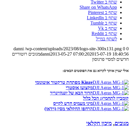
שתף ב Twitter
Share on WhatsApp
שתף ב Pinterest
שתף ב LinkedIn
שתף ב Tumblr
שתף ב Vk
שתף ב Reddit
לשתף במייל
danni
/wp-content/uploads/2023/08/logo-site-300x131.png
0
0
2015-07-19 18:40:56
2013-05-27 07:00:20
danni
מגובים רוטוריים
חדשים למסיי פרגוסון
אולי יעניין אותך לקרוא גם את הפוסטים הבאים:
Kinze מפתחת טרקטור אוטונומי
מקצוען אוסטרי
הדור הבא של יונגהיינריך
קומביין לתחמיץ: הכל כלול
מיני מעמיס חדש לקייס
הרחפן החקלאי מסין (וידאו)
מגובים
,
מיכון חקלאי