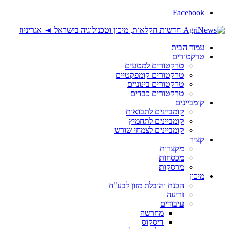
Facebook
עמוד הבית
טרקטורים
טרקטורים למטעים
טרקטורים קומפקטיים
טרקטורים בינוניים
טרקטורים כבדים
קומביינים
קומביינים לתבואות
קומביינים לתחמיץ
קומביינים לצמחי שורש
קציר
מקצרות
מכסחות
מרסקות
מיכון
הכנת והובלת מזון לבע"ח
זריעה
עיבודים
מחרשה
דיסקוס