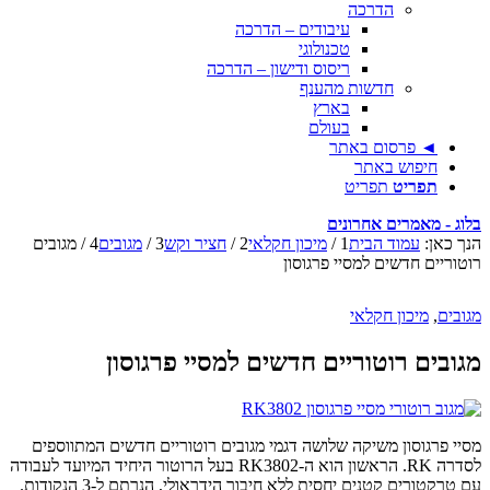
הדרכה
עיבודים – הדרכה
טכנולוגי
ריסוס ודישון – הדרכה
חדשות מהענף
בארץ
בעולם
◄ פרסום באתר
חיפוש באתר
תפריט
תפריט
בלוג - מאמרים אחרונים
הנך כאן:
עמוד הבית
1
/
מיכון חקלאי
2
/
חציר וקש
3
/
מגובים
4
/
מגובים
רוטוריים חדשים למסיי פרגוסון
מגובים
,
מיכון חקלאי
מגובים רוטוריים חדשים למסיי פרגוסון
מסיי פרגוסון משיקה שלושה דגמי מגובים רוטוריים חדשים המתווספים
לסדרה RK. הראשון הוא ה-RK3802 בעל הרוטור היחיד המיועד לעבודה
עם טרקטורים קטנים יחסית ללא חיבור הידראולי, הנרתם ל-3 הנקודות.