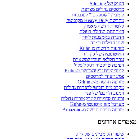
הענק של Siloking
מרססים גדולים מצרפת
קומביין "קומפקטי" לעגבניות
מחרשת Heavy Duty מקובוטה
קלטרת חדשה מאמזון
המתחחת הגדולה בעולם
הדברה באמצעות לייזר
שתי חבילות במכה
מזרעות חדשות מ-Kuhn
האוטונומיה של ג'ון דיר
נגרר חקלאי ייעודי למשאיות
הפיכת טרקטור רגיל ל'סלף'
קומבינציית זריעה/דישון מ-Kuhn
צמיג ייעודי למרססים
מזרעה חדשה מ-Grimme
מקרב מזון רובוטי לרפתות גדולות
המגוב ה'חכם' של פנד
זרועות קדמיות לטרקטורים גדולים
מערבל מזון אוטונומי מ-Kuhn
מזרעה נגררת חדשה מ-Amazone
מאמרים אחרונים
שיפור הקומביינים של קייס