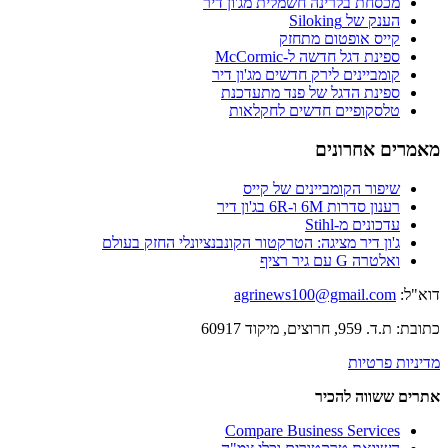
מכסחת בלרינה חשמלית מג'ון דיר
הענק של Siloking
קייס אופטום מתחזק
ספינת דגל חדשה ל-McCormic
קומביינים לירק חדשים מג'ון דיר
ספינת הדגל של פנד מתעדכנת
טלסקופיים חדשים לחקלאות
מאמרים אחרונים
שיפור הקומביינים של קייס
רענון סדרות 6M ו-6R בג'ון דיר
עדכונים מ-Stihl
ג'ון דיר מציגה: הטרקטור הקונבנציונלי החזק בעולם
ואלטרה G עם גיר רציף
דוא"ל:
agrinews100@gmail.com
כתובת: ת.ד. 959, חרוצים, מיקוד 60917
מדיניות פרטיות
אתרים ששווה להכיר
Compare Business Services