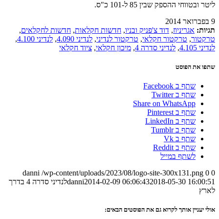
ליטר ובטווחי ההספק שבין 85 ל-101 כ"ס.
9 בפברואר 2014
תגיות:
אגריניוז
,
דוד צ'פניק ובניו
,
חדשות חקלאות
,
חדשות לחקלאים
,
טרקטור
,
טרקטור חקלאי
,
טרקטור לנדיני
,
לנדיני 4.090
,
לנדיני 4.100
,
לנדיני 4.105
,
לנדיני סדרה 4
,
מיכון חקלאי
,
ציוד חקלאי
שתפו את הפוסט
שתף ב Facebook
שתף ב Twitter
Share on WhatsApp
שתף ב Pinterest
שתף ב LinkedIn
שתף ב Tumblr
שתף ב Vk
שתף ב Reddit
לשתף במייל
danni
/wp-content/uploads/2023/08/logo-site-300x131.png
0
0
2018-05-30 16:00:51
2014-02-09 06:06:43
danni
לנדיני סדרה 4 בדרך
לארץ
אולי יעניין אותך לקרוא גם את הפוסטים הבאים: