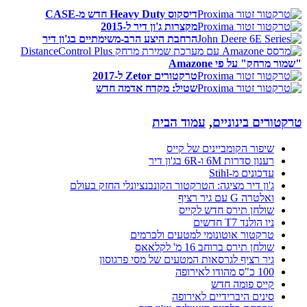
דיסקוס Heavy Duty חדש מ-CASE
מקצרות ג'ון דיר ל-2015
הרחבת היצע הרב-משימתיים בג'ון דיר
"שמור מרחק" על פי Amazone
טרקטורים Zetor ל-2017
שטיל: מקדח אדמה חדש
טרקטורים בינוניים
,
עמוד הבית
שיפור הקומביינים של קייס
רענון סדרות 6M ו-6R בג'ון דיר
עדכונים מ-Stihl
ג'ון דיר מציגה: הטרקטור הקונבנציונלי החזק בעולם
ואלטרה G עם גיר רציף
שולחן תירס חדש לקייס
ניו הולנד T7 חדשים
טרקטור אוטונומי למטעים ולכרמים
שולחן תירס ברוחב 16 מ' לקלאאס
גיר רציף לגרסאות המטעים של מסי פרגוסון
100 כ"ס מהודו לאירופה
קייס פומה חדש
סינים היברידיים לאירופה