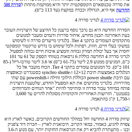
את סדרה טכנופארם הקומפקטית יותר והיא ממוקמת מתחת ל
סדרה 5H
החדשה
אף היא, הגדולה וכבדה במקצת (עד 113 כ"ס).
לנדיני סדרה 4
הסדרה החדשה היא גם נדבך נוסף ברענון כל ההיצע של היצרניות העובר
בעת האחרונה תכנון מחדש, איחוד סדרות ודגמים ומעבר למנועים
מתקדמים העומדים בתקני Tier 4. בלנדיני מייעדים סדרה זו לשימוש
במשקי בעלי חיים, חוות, רפתות ולכל שימוש בו נדרש טרקטור קומפקטי
יחסית אך בעל יכולת תמרון גבוהה והמציע איכות חיים גבוהה למפעיל.
לנדיני סדרה 4 החדשה כוללת 6 גרסאות בטווחי הספק של 61 עד 101
כ"ס, המגיעים ממנוע 2.9 ליטר (61-75 כ"ס) או 3.6 ליטר טורבו-דיזל (85-
101 כ"ס). כל המנועים עומדים בתקני Tier 4. הכוח מועבר אל כל
הגלגלים באמצעות תיבת 12×12 ו-synchro shuttle כסטנדרט וכאופציה
עם תיבת power shuttle הכוללת הילוכי זחילה ו-powershift עם שתי
מהירויות. בלנדיני מדגישים את תא המפעיל החדש, שלטענת היצרנית
פותח במיוחד עבור סדרה זו ומתיימר להיות "אחד הנוחים והמרווחים
בסגמנט". הזרועות האחוריות והקדמיות מסוגלות להרים עד 3,600
ו-1,750 ק"ג בהתאמה.
לנדיני סדרה 4
שיווק סדרה 4 החדשה יחל במהלך החודשים הקרובים, כאשר לארץ היא
צפויה להגיע, כאמור, במאי הקרוב. היבואנית לארץ – חברת דוד צ'פניק
ובנו – מתעתדת להביא רק את הגרסאות החזקות יותר, עם מנוע ה-3.6