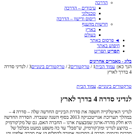
הדרכה
עיבודים – הדרכה
טכנולוגי
ריסוס ודישון – הדרכה
חדשות מהענף
בארץ
בעולם
◄ פרסום באתר
חיפוש באתר
תפריט
תפריט
בלוג - מאמרים אחרונים
הנך כאן:
עמוד הבית
1
/
טרקטורים
2
/
טרקטורים בינוניים
3
/
לנדיני סדרה
4 בדרך לארץ
טרקטורים בינוניים
,
עמוד הבית
לנדיני סדרה 4 בדרך לארץ
לנדיני האיטלקייה חשפה את סדרת הביניים החדשה שלה – סדרה 4 –
במהלך תערוכת אגריטכניקה 2013 בסוף השנה שעברה. הסדרה החדשה
היא חלק מהרה-ארגון שמבצעת ארגו – החברה האם, גם של מק'קורמיק
– בהיצע לנדיני ומק'קורמיק, ש"סבל" עד כה משפע כמעט מבלבל של
סדרות ודגמים; סדרה 4 החדשה אמורה להחליף הן את סדרה אלפיין והן