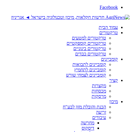
Facebook
עמוד הבית
טרקטורים
טרקטורים למטעים
טרקטורים קומפקטיים
טרקטורים בינוניים
טרקטורים כבדים
קומביינים
קומביינים לתבואות
קומביינים לתחמיץ
קומביינים לצמחי שורש
קציר
מקצרות
מכסחות
מרסקות
מיכון
הכנת והובלת מזון לבע"ח
זריעה
עיבודים
מחרשה
דיסקוס