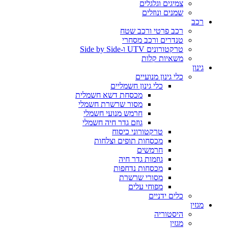
צמיגים וגלגלים
שמנים ונוזלים
רכב
רכב פרטי ורכב שטח
טנדרים ורכב מסחרי
טרקטורונים UTV ו-Side by Side
משאיות קלות
גינון
כלי גינון מנועיים
כלי גינון חשמליים
מכסחת דשא חשמלית
מסור שרשרת חשמלי
חרמש מנועי חשמלי
גוזם גדר חיה חשמלי
טרקטורוני כיסוח
מכסחות תופים וצלחות
חרמשים
גוזמות גדר חיה
מכסחות נדחפות
מסורי שרשרת
מפוחי עלים
כלים ידניים
מגזין
היסטוריה
מגזין