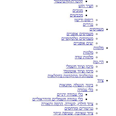
קלטרת/קולטיבטור
חציר וקש
מגובים
מכבשים
ריסוס ודישון
נגררים
מעמיסים
מעמיסים אופניים
מעמיסים טלסקופיים
יעים אופניים
מלגזות
מלגזות
מלגזות שדה
היי-טק
מיכון וציוד חשמלי
מיכון וציוד אוטונומי
טכנולוגיה מתקדמת בחקלאות
ציוד
ביגוד, הנעלה, מחנאות
כלי עבודה
כלי עבודה ידניים
כלי עבודה חשמליים והידראוליים
ציוד חילוץ, קשירה, הרמה ותאורה
גנרטורים ומדחסים
ציוד שאיבה, שטיפה וניקוי