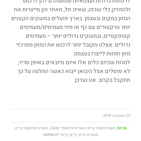
לרפתות גדולות ועצמאיות שמשתלם להן לרכוש
ולהחזיק כלי שכזה, שאינו זול, מאחר והן מייצרות את
המזון במקום ובעצמן. בארץ פועלים במשקים הקטנים
יותר טרקטורים עם כף או מיני מעמיסים/מעמיסים
קומפקטיים, ובמשקים גדולים יותר – מעמיסים
גדולים. אצלנו מקובל יותר לרכוש את המזון ממרכזי
מזון ופחות לייצרו בעצמנו.
למרות שכיום כלים אלו אינם מיובאים באופן סדיר,
לא פוסלים אצל היבואן ייבוא כאשר החלטה על כך
תתקבל בקרוב. אנו נעדכן
23 באוקטובר 2018
תגיות:
מעמיס אופני קייס
,
מעמיס טלסקופי CASE
,
מעמיס טלסקופי קייס
,
מעמיס קייס
,
קייס
,
קייס FARMLIFT