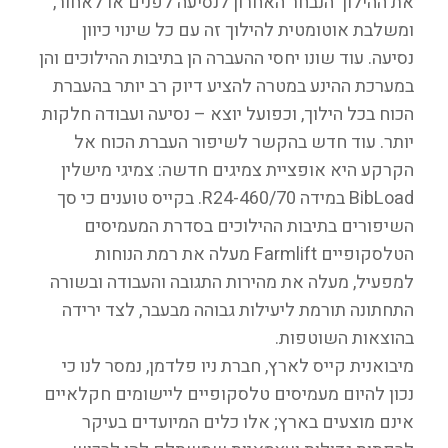
את ההילוך הנבחר האחרון לנסיעה לפנים או לאחור,
ומשלבת אוטומטית להילוך זה עם כל שינוי כיוון
נסיעה. עוד שונו יחסי ההעברה הן בתיבות ההילוכים והן
במערכת ההינע במטרה להציע דיוק רב יותר בהעברת
הכוח בכל הילוך, וכפועל יוצא – נסיעה ועבודה חלקות
יותר. עוד חדש בהקשר לשיפור העברת הכוח אל
הקרקע היא אופציית צמיגים חדשה: צמיגי מישלין
BibLoad במידה 460/70-R24. בקייס טוענים כי סך
השיפורים בתיבות ההילוכים בסדרת המעמיסים
הטלסקופיים Farmlift מעלה את רמת הנוחות
למפעיל, מעלה את מהירות התגובה והעבודה ובשורה
התחתונה תורמת ליעילות גבוהה מבעבר, לצד ירידה
בהוצאות השוטפות.
מיבואנית קייס לארץ, חברת ניו פלדמן, נמסר לנו כי
נכון להיום מעמיסים טלסקופיים ליישומים חקלאיים
אינם מוצעים בארץ; אלו כלים המיועדים בעיקר