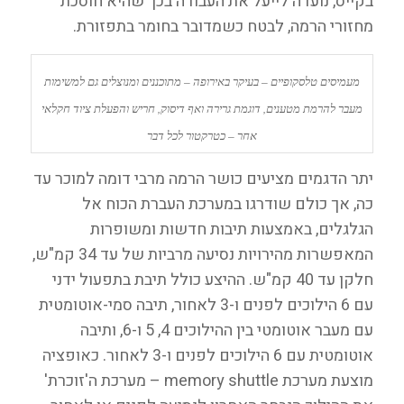
בקייס, נועדה לייעל את העבודה בכך שהיא חוסכת
מחזורי הרמה, לבטח כשמדובר בחומר בתפזורת.
מעמיסים טלסקופיים – בעיקר באירופה – מתוכננים ומנוצלים גם למשימות
מעבר להרמת מטענים, דוגמת גרירה ואף דיסוק, חריש והפעלת ציוד חקלאי
אחר – כטרקטור לכל דבר
יתר הדגמים מציעים כושר הרמה מרבי דומה למוכר עד
כה, אך כולם שודרגו במערכת העברת הכוח אל
הגלגלים, באמצעות תיבות חדשות ומשופרות
המאפשרות מהירויות נסיעה מרביות של עד 34 קמ"ש,
חלקן עד 40 קמ"ש. ההיצע כולל תיבת בתפעול ידני
עם 6 הילוכים לפנים ו-3 לאחור, תיבה סמי-אוטומטית
עם מעבר אוטומטי בין ההילוכים 4, 5 ו-6, ותיבה
אוטומטית עם 6 הילוכים לפנים ו-3 לאחור. כאופציה
מוצעת מערכת memory shuttle – מערכת ה'זוכרת'