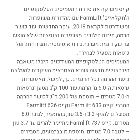
קייס משיקה את סדרת המעמיסים הטלסקופיים
ה'חקלאיים' FarmLift עם מהדורות משופרות
ומשודרגות לקראת 2019. עיקר החדשות: עוד כושר
הרמה, תיבות הילוכים משופרות ואופציות שלא הוצעו
עד כה, דוגמת מערכת גירוז אוטומטית ומגוון רחב של
כיסאות מפעיל לבחירה.
המעמיסים הטלסקופיים המעודכנים קיבלו משאבה
הידראולית חדשה שהיא האחראית העיקרית להעלאת
כושר ההרמה בכל הדגמים. כך, למשל, מאפשרות
גרסאות ה-6.0 מ' הרמת עוד 100 ק"ג מטען וגרסאות
ה-7.0 מטרים – תוספת של 200 ק"ג לכושר ההרמה
המרבי. קייס Farmlift 633 וקייס Farmlift 636
מסוגלים להניף 3.3 ו-3.6 טון, בהתאמה, לגובה 6.0
מטרים. קייס Farmlift 737 מתיימר להרים עד 3.7 טון
– לגובה 7.0 מטרים. תוספת זו בביצועים, מסבירים