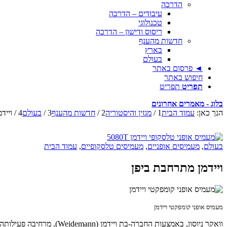
הדרכה
עיבודים – הדרכה
טכנולוגי
ריסוס ודישון – הדרכה
חדשות מהענף
בארץ
בעולם
◄ פרסום באתר
חיפוש באתר
תפריט
תפריט
בלוג - מאמרים אחרונים
הנך כאן:
עמוד הבית
1
/
מגזין והיסטוריה
2
/
חדשות מהענף
3
/
בעולם
4
/
וייד
בעולם
,
מעמיסים אופניים
,
מעמיסים טלסקופיים
,
עמוד הבית
ויידמן מתרחבת ביפן
מעמיס אופני קומפקטי ויידמן