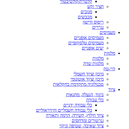
קלטרת/קולטיבטור
חציר וקש
מגובים
מכבשים
ריסוס ודישון
נגררים
מעמיסים
מעמיסים אופניים
מעמיסים טלסקופיים
יעים אופניים
מלגזות
מלגזות
מלגזות שדה
היי-טק
מיכון וציוד חשמלי
מיכון וציוד אוטונומי
טכנולוגיה מתקדמת בחקלאות
ציוד
ביגוד, הנעלה, מחנאות
כלי עבודה
כלי עבודה ידניים
כלי עבודה חשמליים והידראוליים
ציוד חילוץ, קשירה, הרמה ותאורה
גנרטורים ומדחסים
ציוד שאיבה, שטיפה וניקוי