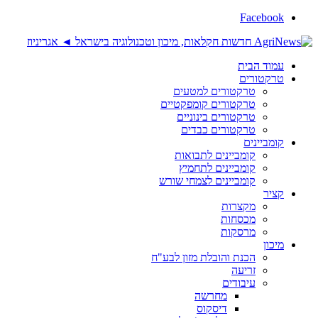
Facebook
עמוד הבית
טרקטורים
טרקטורים למטעים
טרקטורים קומפקטיים
טרקטורים בינוניים
טרקטורים כבדים
קומביינים
קומביינים לתבואות
קומביינים לתחמיץ
קומביינים לצמחי שורש
קציר
מקצרות
מכסחות
מרסקות
מיכון
הכנת והובלת מזון לבע"ח
זריעה
עיבודים
מחרשה
דיסקוס