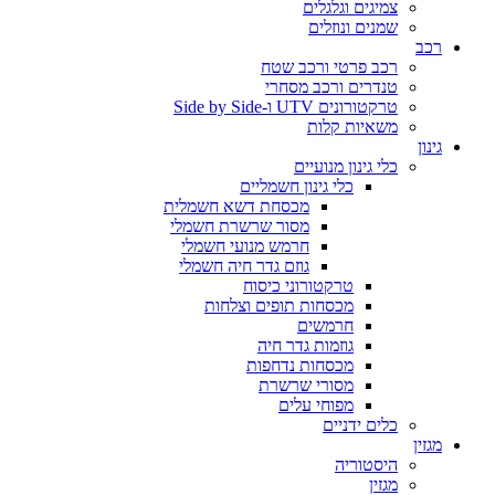
צמיגים וגלגלים
שמנים ונוזלים
רכב
רכב פרטי ורכב שטח
טנדרים ורכב מסחרי
טרקטורונים UTV ו-Side by Side
משאיות קלות
גינון
כלי גינון מנועיים
כלי גינון חשמליים
מכסחת דשא חשמלית
מסור שרשרת חשמלי
חרמש מנועי חשמלי
גוזם גדר חיה חשמלי
טרקטורוני כיסוח
מכסחות תופים וצלחות
חרמשים
גוזמות גדר חיה
מכסחות נדחפות
מסורי שרשרת
מפוחי עלים
כלים ידניים
מגזין
היסטוריה
מגזין