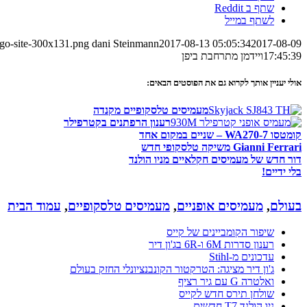
שתף ב Reddit
לשתף במייל
ogo-site-300x131.png
dani Steinmann
2017-08-13 05:05:34
2017-08-09
17:45:39
ויידמן מתרחבת ביפן
אולי יעניין אותך לקרוא גם את הפוסטים הבאים:
מעמיסים טלסקופיים מקנדה
רענון הרפתנים בקטרפילר
קומטסו WA270-7 – שניים במקום אחד
Gianni Ferrari משיקה טלסקופי חדש
דור חדש של מעמיסים חקלאיים מניו הולנד
בלי ידיים!
בעולם
,
מעמיסים אופניים
,
מעמיסים טלסקופיים
,
עמוד הבית
שיפור הקומביינים של קייס
רענון סדרות 6M ו-6R בג'ון דיר
עדכונים מ-Stihl
ג'ון דיר מציגה: הטרקטור הקונבנציונלי החזק בעולם
ואלטרה G עם גיר רציף
שולחן תירס חדש לקייס
ניו הולנד T7 חדשים