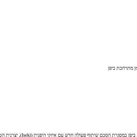
מן מתרחבת ביפן
וואקר ניוסון, באמצעות החברה-