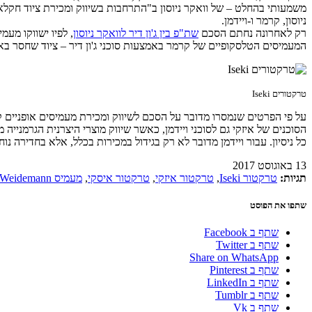
משמעותי בהחלט – של וואקר ניוסון ב"התרחבות בשיווק ומכירת ציוד חקלאי 
ניוסון, קרמר ו-ויידמן.
רק לאחרונה נחתם הסכם
שת"פ בין ג'ון דיר לוואקר ניוסון
, לפיו ישווקו מע
המעמיסים הטלסקופיים של קרמר באמצעות סוכני ג'ון דיר – ציוד שחסר בא
טרקטורים Iseki
על פי הפרטים שנמסרו מדובר על הסכם לשיווק ומכירת מעמיסים אופניים ק
הסוכנים של איזקי גם לסוכני ויידמן, כאשר שיווק מוצרי היצרנית הגרמניי
כל ניסיון. עבור ויידמן מדובר לא רק בגידול במכירות בכלל, אלא בחדירה נ
13 באוגוסט 2017
תגיות:
טרקטור Iseki
,
טרקטור איזקי
,
טרקטור איסקי
,
מעמיס Weidemann
שתפו את הפוסט
שתף ב Facebook
שתף ב Twitter
Share on WhatsApp
שתף ב Pinterest
שתף ב LinkedIn
שתף ב Tumblr
שתף ב Vk