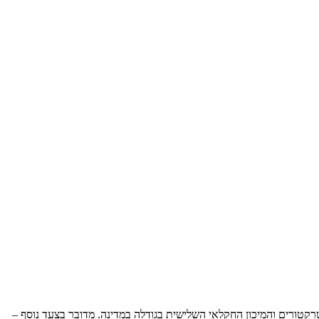
בת ויידמן (Weidemann), מרחיבה פעילותה ביפן במסגרת הסכם שיתוף פעולה חדש עם איזקי היפנית (Iseki), יצרנית הטרקטורים והמיכון החקלאי השלישית בגודלה במדינה. מדובר בצעד נוסף –