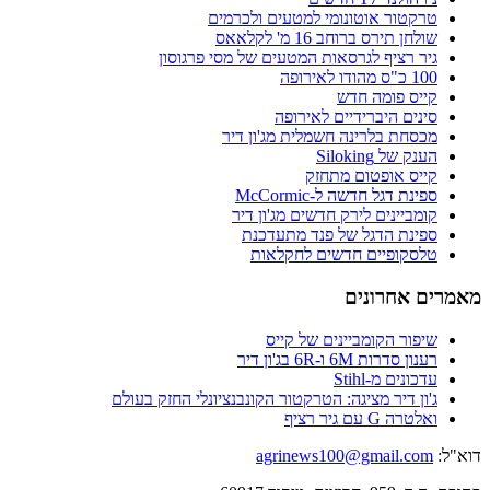
טרקטור אוטונומי למטעים ולכרמים
שולחן תירס ברוחב 16 מ' לקלאאס
גיר רציף לגרסאות המטעים של מסי פרגוסון
100 כ"ס מהודו לאירופה
קייס פומה חדש
סינים היברידיים לאירופה
מכסחת בלרינה חשמלית מג'ון דיר
הענק של Siloking
קייס אופטום מתחזק
ספינת דגל חדשה ל-McCormic
קומביינים לירק חדשים מג'ון דיר
ספינת הדגל של פנד מתעדכנת
טלסקופיים חדשים לחקלאות
מאמרים אחרונים
שיפור הקומביינים של קייס
רענון סדרות 6M ו-6R בג'ון דיר
עדכונים מ-Stihl
ג'ון דיר מציגה: הטרקטור הקונבנציונלי החזק בעולם
ואלטרה G עם גיר רציף
דוא"ל:
agrinews100@gmail.com