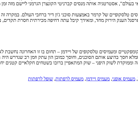
בעולם", אסטרטגיה אותה מנסים קברניטי הקונצרן הגרמני ליישם מזה זמן מה.
מיסים טלסקופיים של קרמר באמצעות סוכני ג'ון דיר ברחבי העולם. במקרה זה
רסנל הענק הירוק מחד, ומאידך קיבל עתה דחיפה מכירתית חסרת תקדים, באמ
ומפקטיים ומעמיסים טלסקופים של ויידמן – תחום בו זו האחרונה נחשבת לא
ה ממלא חסך בהיצע אותם הסוכנים, וחוסך כמובן הון עתק וזמן רב שנדרש היה 
וחה וממוקדת לשוק היפני – שוק המתאפיין ברובו בשטחים חקלאיים קטנים יחס
,
מעמיס אופני
,
מעמיס ויידמן
,
מעמיס לרפתות
,
שופל לרפתות