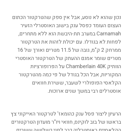
נכון שהוא לא נוסע, אבל אין ספק שהטרקטור הכתום
העצום העומד כפסל ענק בישוב האוסטרלי הזעיר
Carnamah במערב תת-היבשת הוא ללא מתחרים,
לפחות לא בגודלו. עם יכולת לזהות את הטרקטור
ממרחק 2 ק"מ, גובה של 11.5 מטרים ואורך של 16
מטרים שומר אמנם ההעתק של הטרקטור האוסטרי
הוותיק Chamberlain 40K על הפרופורציות
המקוריות, אבל הכל בגודל של פי כמה מהטרקטור
הקלאסי הפופולרי לשעבר, ששירת חוואים
אוסטרלים רבי במשך שנים ארוכות.
הרעיון ליצור פסל ענק כהומאז' לטרקטור האייקוני צץ
בראשו של בוב לוקינס, חוואי ויו"ר מועדון הטרקטורים
הקלאסיים באוסטרליה כבר לפני כשלושה עשורים.