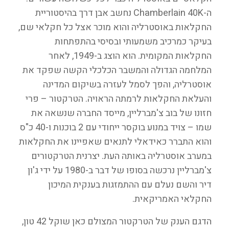
ה-Chamberlain 40K נחשב אבן דרך בהיסטוריית
החקלאות באוסטרליה והוא מוכר אצל כל חקלאי שם,
בעיקר כמרכיב משמעותי ובסיסי בהתפתחות
החקלאות המקומית. הוא הוצג ב-1949, לאחר
המלחמה הגדולה והמשבר הכלכלי הקשה שפקד את
אוסטרליה, והפך לסמל לעזרה בשיקום המדינה
והעלאת החקלאות לרמתה הראויה. הטרקטור – פרי
חזונו של בוב צ'מברליין, מייסד החברה שנשאה את
שמו – צויד במנוע בוקסר ייחודי עם 2 בוכנות ו-40 כ"ס
והוא התברר כאידאלי לתנאים שאפיינו את החקלאות
במערב אוסטרליה באותה העת. יצרנית הטרקטורים
צ'מברליין נרכשה בסופו של דבר ב-1980 על ידי ג'ון
דיר והשם נעלם עם ההתמזגות בענקית המיכון
החקלאי האמריקאית.
הדגם הענק של הטרקטור המצולם כאן שוקל 42 טון,