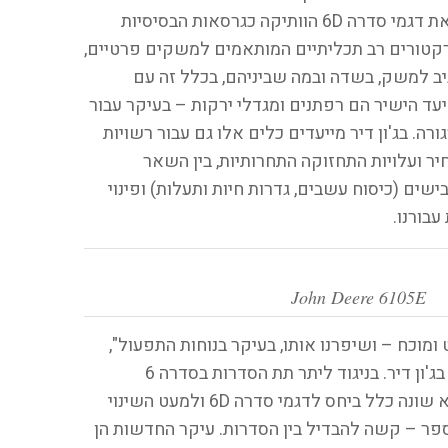
עתה תת הסדרה 6E המחליפה את דגמי סדרה 6D הוותיקה כגרסאות הבסיסיות
רקטורים רב תכליתיים המותאמים למשקים פרטיים,
ב למשק, בשדה ובמה שביניהם, בכלל זה עם
ד הישיר הם רפתנים ומגדלי ירקות – בעיקר עבור
רה. בג'ון דיר מייעדים כלים אלו גם עבור רשויות
יר ועלויות התחזוקה התחרותיות, בין השאר
ים (כיסוח עשבים, גדרות חיות ותעלות) ופינוי
בורנו.
John Deere 6105E
 ומוכח – ושיפרנו אותו, בעיקר בנוחות התפעול",
, מנהל השיווק בג'ון דיר. בניגוד ליתר תת הסדרות בסדרה 6
העדכנית של ג'ון דיר, העיצוב לא שונה כלל ביחס לדגמי סדרה 6D ולמעט השינוי
 ה-E לאחר המספר – קשה להבדיל בין הסדרות. עיקר החדשות הן