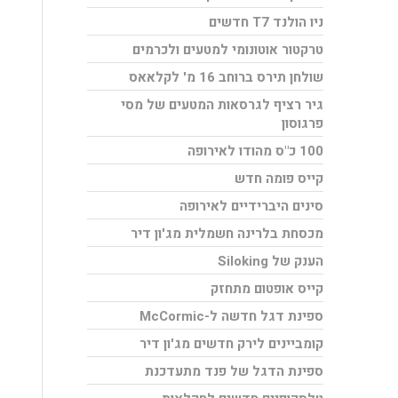
ניו הולנד T7 חדשים
טרקטור אוטונומי למטעים ולכרמים
שולחן תירס ברוחב 16 מ' לקלאאס
גיר רציף לגרסאות המטעים של מסי
פרגוסון
100 כ"ס מהודו לאירופה
קייס פומה חדש
סינים היברידיים לאירופה
מכסחת בלרינה חשמלית מג'ון דיר
הענק של Siloking
קייס אופטום מתחזק
ספינת דגל חדשה ל-McCormic
קומביינים לירק חדשים מג'ון דיר
ספינת הדגל של פנד מתעדכנת