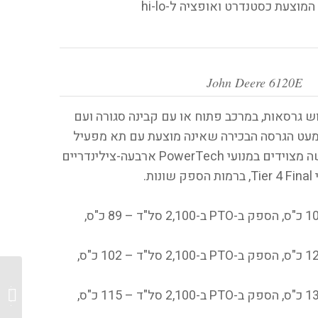
עוד תיבות הילוכים, בהן 12×12 המוצעת כסטנדרט ואופציה ל-hi-lo
John Deere 6120E
שלוש גרסאות, במרכב פתוח או עם קבינה סגורה ועם
למעט הגרסה הבכירה שאינה מוצעת עם תא מפעיל
פתוח. כל דגמי סדרה 6E החדשה מצוידים במנועי PowerTech ארבעה-צילינדריים
: הספק מרבי 105 כ"ס, הספק ב-PTO ב-2,100 סל"ד – 89 כ"ס,
: הספק מרבי 120 כ"ס, הספק ב-PTO ב-2,100 סל"ד – 102 כ"ס,
קייס א
: הספק מרבי 135 כ"ס, הספק ב-PTO ב-2,100 סל"ד – 115 כ"ס,
קונספט