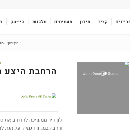
ביינים
קציר
מיכון
מעמיסים
מלגזות
היי-טק
צי
הנך כאן:
עמוד
ט
הרחבת היצע ה
ורחבה במגוון דגמיה. על מנת ל