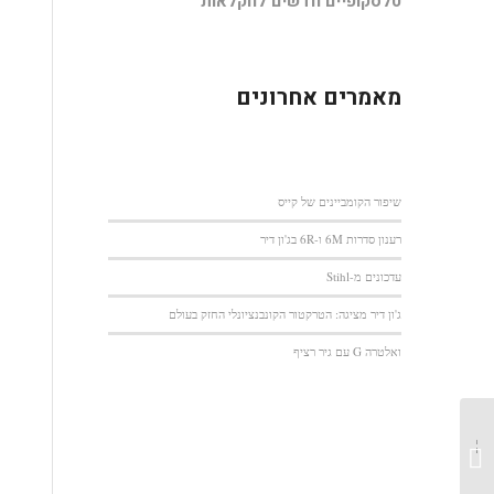
טלסקופיים חדשים לחקלאות
מאמרים אחרונים
שיפור הקומביינים של קייס
רענון סדרות 6M ו-6R בג'ון דיר
עדכונים מ-Stihl
ג'ון דיר מציגה: הטרקטור הקונבנציונלי החזק בעולם
ואלטרה G עם גיר רציף
ניסאן נבארה בדרך לארץ