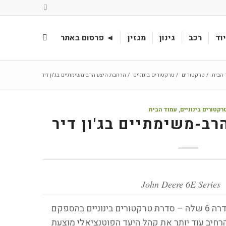
וד
רכב
גינון
מגזין
◄ פרסום באתר
 הבית
/
טרקטורים
/
טרקטורים בינוניים
/
הרחבת היצע הרב-משימתיים בג'ון דיר
רקטורים בינוניים
,
עמוד הבית
רב-משימתיים בג'ון דיר
John Deere 6E Series
ג'ון דיר ממשיכה להרחיב את סדרה 6 שלה – סדרת טרקטורים בינוניים בהספקם
הרחיב עוד יותר את קהל היעד הפוטנציאלי מוצעת