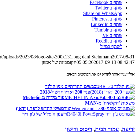
שתף ב Facebook
שתף ב Twitter
Share on WhatsApp
שתף ב Pinterest
שתף ב LinkedIn
שתף ב Tumblr
שתף ב Vk
שתף ב Reddit
לשתף במייל
nt/uploads/2023/08/logo-site-300x131.png
dani Steinmann
2017-08-31
2017-09-13 08:42:47
05:05:26
הקומבינה של אמזון
אולי יעניין אותך לקרוא גם את הפוסטים הבאים:
מכבשים תחרותיים מניו הולנד
פנד 200 ואריו חדש ל-2018
עוד מידות מ-Michelin
משאית 'חקלאית' מ-MAN
הוורסטילי החדש לרפת (וידאו)
ריענון ה'סלף' של ג'ון דיר
זריעה
,
עמוד הבית
,
ריסוס ודישון