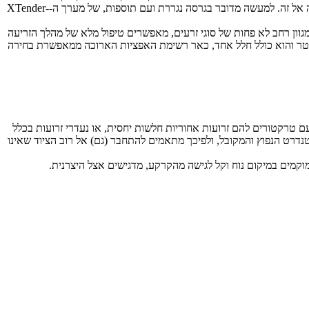
את מיכלי הדישון/זרעים, והחלק האחורי הכולל את מערכת צלחות העיבוד ומנגנון הזריעה. שני החלקים ניתנים לעבודה/הובלה בנפרד או יחד, מחוברים זה אל זה. למעשה מדובר בגרסה נגררת ועם תוספות, של מערך ה-XTender-
ד עם מגוון רחב לא פחות של סוגי זרעים, מאפשרים טיפול מלא של מהלך הזריעה
חד. מיותר לציין כי מדובר בייעול מרב בעבדה, מה עוד שמדובר בציוד המיועד לשטחים גדולים; נפח מיכל הדשן/זרעים הסטנדרטי הוא 4,200 ליטר והוא כולל חלל אחד, כאר רשימת האפציות הארוכה ממאפשרת בחירה
 משלה, היא מיועדת לעבוד גם עם טרקטורים להם זרועות אחוריות חלשות יחסית, או נעדרי זרועות בכלל
טנדרט הנפוץ והמקובל, ולפיכך מתאמים להתחבר (גם) אל רוב הציוד שאינו