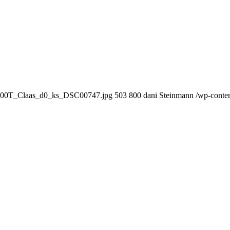
r4200T_Claas_d0_ks_DSC00747.jpg
503
800
dani Steinmann
/wp-conte