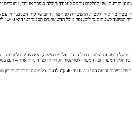
ן עם זריעה, בשילוב דיסוק וקלטור. האפשרות לפזר מגוון רחב של סוגי דשנים, יח
במעבר א
 XTender-T מותאם לעבודה עם טרקטורים חזקים, בעלי עד 600 כ"ס, ובשל הישענות המערכת על סרנים וגלגלים
– בין חלקי המערך ובין המערך לטרקטור הגורר או לציוד נגרר אחר – הנם בס