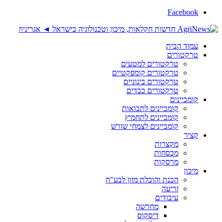
Facebook
עמוד הבית
טרקטורים
טרקטורים למטעים
טרקטורים קומפקטיים
טרקטורים בינוניים
טרקטורים כבדים
קומביינים
קומביינים לתבואות
קומביינים לתחמיץ
קומביינים לצמחי שורש
קציר
מקצרות
מכסחות
מרסקות
מיכון
הכנת והובלת מזון לבע"ח
זריעה
עיבודים
מחרשה
דיסקוס