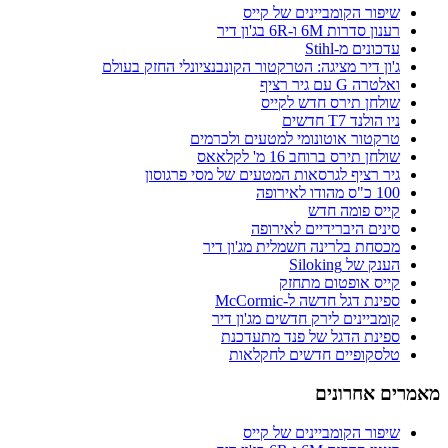
שיפור הקומביינים של קייס
רענון סדרות 6M ו-6R בג'ון דיר
עדכונים מ-Stihl
ג'ון דיר מציגה: הטרקטור הקונבנציונלי החזק בעולם
ואלטרה G עם גיר רציף
שולחן תירס חדש לקייס
ניו הולנד T7 חדשים
טרקטור אוטונומי למטעים ולכרמים
שולחן תירס ברוחב 16 מ' לקלאאס
גיר רציף לגרסאות המטעים של מסי פרגוסון
100 כ"ס מהודו לאירופה
קייס פומה חדש
סינים היברידיים לאירופה
מכסחת בלרינה חשמלית מג'ון דיר
הענק של Siloking
קייס אופטום מתחזק
ספינת דגל חדשה ל-McCormic
קומביינים לירק חדשים מג'ון דיר
ספינת הדגל של פנד מתעדכנת
טלסקופיים חדשים לחקלאות
מאמרים אחרונים
שיפור הקומביינים של קייס