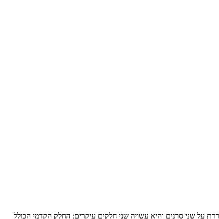
 הגרמנייה אמזון (Amazone) משיקה מערך משולב חדש של הכנת הקרקע, זריעה ודישון. הקומבינציה נקראת XTender-T, היא נגררת על שני סרנים והיא עשויה שני חלקים עיקרים: החלק הקדמי הכולל