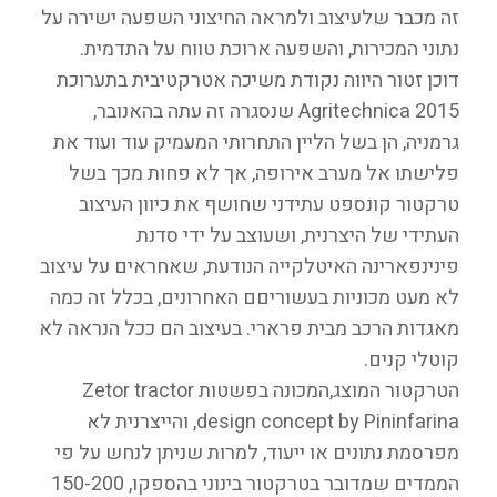
זה מכבר שלעיצוב ולמראה החיצוני השפעה ישירה על
נתוני המכירות, והשפעה ארוכת טווח על התדמית.
דוכן זטור היווה נקודת משיכה אטרקטיבית בתערוכת
Agritechnica 2015 שנסגרה זה עתה בהאנובר,
גרמניה, הן בשל הליין התחרותי המעמיק עוד ועוד את
פלישתו אל מערב אירופה, אך לא פחות מכך בשל
טרקטור קונספט עתידני שחושף את כיוון העיצוב
העתידי של היצרנית, ושעוצב על ידי סדנת
פינינפארינה האיטלקייה הנודעת, שאחראים על עיצוב
לא מעט מכוניות בעשוריםם האחרונים, בכלל זה כמה
מאגדות הרכב מבית פרארי. בעיצוב הם ככל הנראה לא
קוטלי קנים.
הטרקטור המוצג,המכונה בפשטות Zetor tractor
design concept by Pininfarina, והייצרנית לא
מפרסמת נתונים או ייעוד, למרות שניתן לנחש על פי
הממדים שמדובר בטרקטור בינוני בהספקו, 150-200