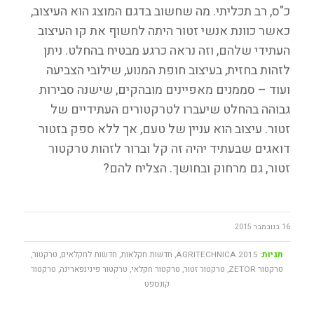
כ"ס, רב תכליתי. מה שחשוב בדגם המוצג הוא העיצוב,
כאשר כוונת אנשי זטור היתה לחשוף את קו העיצוב
העתידי שלהם, וזה נראה כרגע מבטיח בהחלט. ניתן
לזהות בחזית, בעיצוב חופת המנוע, שילובי הצביעה
ועוד – סממנים מאפיינים מובהקים, שישנה סבירות
גבוהה בהחלט שיעברו לטרקטורים העתידיים של
זטור. עיצוב הוא עניין של טעם, אך ללא ספק בזטור
דואגים שבעתיד יהיה זה קל וברור לזהות טרקטור
זטור, גם מרחוק ובחושך. הצליח להם?
16 בנובמבר 2015
תגיות:
AGRITECHNICA 2015
,
חדשות חקלאות
,
חדשות לחקלאים
,
טרקטור
,
טרקטור ZETOR
,
טרקטור זטור
,
טרקטור חקלאי
,
טרקטור פינינפארינה
,
טרקטור
קונספט