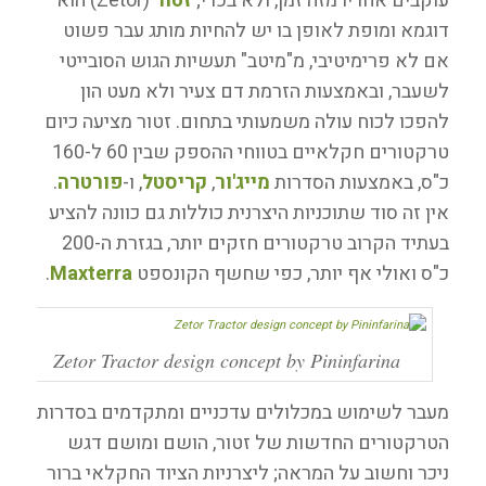
עוקבים אחריו מזה זמן, ולא בכדי;
זטור
(Zetor) הוא
דוגמא ומופת לאופן בו יש להחיות מותג עבר פשוט
אם לא פרימיטיבי, מ"מיטב" תעשיות הגוש הסובייטי
לשעבר, ובאמצעות הזרמת דם צעיר ולא מעט הון
להפכו לכוח עולה משמעותי בתחום. זטור מציעה כיום
טרקטורים חקלאיים בטווחי ההספק שבין 60 ל-160
כ"ס, באמצעות הסדרות
מייג'ור
,
קריסטל
, ו-
פורטרה
.
אין זה סוד שתוכניות היצרנית כוללות גם כוונה להציע
בעתיד הקרוב טרקטורים חזקים יותר, בגזרת ה-200
כ"ס ואולי אף יותר, כפי שחשף הקונספט
Maxterra
.
Zetor Tractor design concept by Pininfarina
מעבר לשימוש במכלולים עדכניים ומתקדמים בסדרות
הטרקטורים החדשות של זטור, הושם ומושם דגש
ניכר וחשוב על המראה; ליצרניות הציוד החקלאי ברור