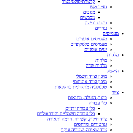
קלטרת/קולטיבטור
חציר וקש
מגובים
מכבשים
ריסוס ודישון
נגררים
מעמיסים
מעמיסים אופניים
מעמיסים טלסקופיים
יעים אופניים
מלגזות
מלגזות
מלגזות שדה
היי-טק
מיכון וציוד חשמלי
מיכון וציוד אוטונומי
טכנולוגיה מתקדמת בחקלאות
ציוד
ביגוד, הנעלה, מחנאות
כלי עבודה
כלי עבודה ידניים
כלי עבודה חשמליים והידראוליים
ציוד חילוץ, קשירה, הרמה ותאורה
גנרטורים ומדחסים
ציוד שאיבה, שטיפה וניקוי