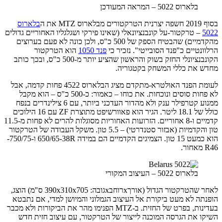
בלארוס 5022 – המראה המעודכן
בסוף 2019 חשפה יצרנית הטרקטורים מבלארוס MTZ את ה
בלארוס
5022
– טרקטור-על קונבנציונאלי (שאינו פירקי ושגלגליו האחוריים גדולים
מהקדמיים) שהבטיח הספק של 500 כ"ס, ולכן כונה לא פעם בערוצים
הרלוונטיים כ"פנד הסובייטי". נזכיר כי
פנד 1050
הוא הטרקטור
הקונבנציונלי החזק בשוק והראשון שהציע יותר מ-500 כ"ס, ובכך כותב
מחדש את כללי המשחק בקטגוריה.
לעומת הפנד האולטרא-מתקדם מציג הבלארוס 4522 פחות קדמה, אבל
לא פחות סוסים ונוכחות. את כוחו – כאמור: כ-500 כ"ס – הוא מקבל
ממנוע קטרפילר ענק ולא מהדור העדכני ביותר, עם 6 צילינדרים בנפח
כולל של 18.1 ליטר. הגיר הוא פאוורשיפט מתוצרת ZF עם 16 הילוכים
קדמיים ו-8 אחוריים. הזרועות האחוריות מסוגלות להרים לא פחות מ-11.5
טון והקדמיות (אבזור סטנדרטי) – 5.5 טון. משקל העבודה של הטרקטור
הוא כמעט 15 טון. הצמיגים הקדמיים הם במידה 650/65-38R ו-750/75-
R46 מאחור.
בלארוס 5022 – העיצוב המקורי
לאחר שהטרקטור הגדול (אורךxרוחבxגובה: 390x310x705 ס"מ) הוצג,
הופנתה לא מעט ביקורת אל העיצוב הגמלוני והמיושן למדי, אם נתבטא
בעדינות, בפרט של החזית. ב-MTZ הפנימו מהר את הביקורות ולא מכבר
השיקו את הגרסה המוכנה לייצור של הטרקטור, עם עיצוב חזית חדש