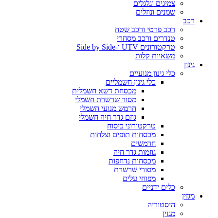
צמיגים וגלגלים
שמנים ונוזלים
רכב
רכב פרטי ורכב שטח
טנדרים ורכב מסחרי
טרקטורונים UTV ו-Side by Side
משאיות קלות
גינון
כלי גינון מנועיים
כלי גינון חשמליים
מכסחת דשא חשמלית
מסור שרשרת חשמלי
חרמש מנועי חשמלי
גוזם גדר חיה חשמלי
טרקטורוני כיסוח
מכסחות תופים וצלחות
חרמשים
גוזמות גדר חיה
מכסחות נדחפות
מסורי שרשרת
מפוחי עלים
כלים ידניים
מגזין
היסטוריה
מגזין