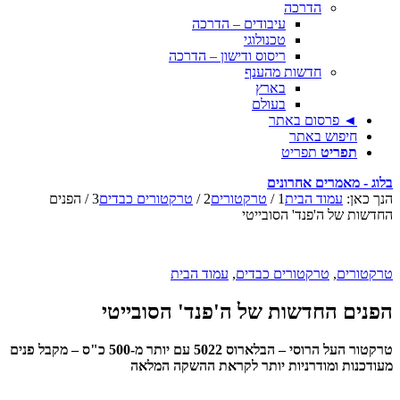
הדרכה
עיבודים – הדרכה
טכנולוגי
ריסוס ודישון – הדרכה
חדשות מהענף
בארץ
בעולם
◄ פרסום באתר
חיפוש באתר
תפריט
תפריט
בלוג - מאמרים אחרונים
הנך כאן:
עמוד הבית
1
/
טרקטורים
2
/
טרקטורים כבדים
3
/
הפנים
החדשות של ה'פנד' הסובייטי
טרקטורים
,
טרקטורים כבדים
,
עמוד הבית
הפנים החדשות של ה'פנד' הסובייטי
טרקטור העל הרוסי – הבלארוס 5022 עם יותר מ-500 כ"ס – מקבל פנים
מעודכנות ומודרניות יותר לקראת ההשקה המלאה