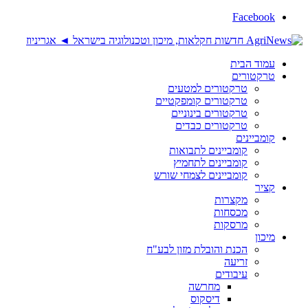
Facebook
עמוד הבית
טרקטורים
טרקטורים למטעים
טרקטורים קומפקטיים
טרקטורים בינוניים
טרקטורים כבדים
קומביינים
קומביינים לתבואות
קומביינים לתחמיץ
קומביינים לצמחי שורש
קציר
מקצרות
מכסחות
מרסקות
מיכון
הכנת והובלת מזון לבע"ח
זריעה
עיבודים
מחרשה
דיסקוס