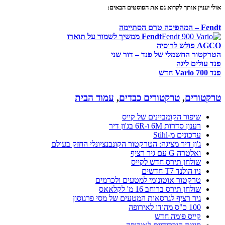
אולי יעניין אותך לקרוא גם את הפוסטים הבאים:
Fendt – המהפיכה טרם הסתיימה
Fendt ממשיך לשמור על תוארו
AGCO פולש לרוסיה
הטרקטור החשמלי של פנד – דור שני
פנד עולים ליגה
פנד 700 Vario חדש
טרקטורים
,
טרקטורים כבדים
,
עמוד הבית
שיפור הקומביינים של קייס
רענון סדרות 6M ו-6R בג'ון דיר
עדכונים מ-Stihl
ג'ון דיר מציגה: הטרקטור הקונבנציונלי החזק בעולם
ואלטרה G עם גיר רציף
שולחן תירס חדש לקייס
ניו הולנד T7 חדשים
טרקטור אוטונומי למטעים ולכרמים
שולחן תירס ברוחב 16 מ' לקלאאס
גיר רציף לגרסאות המטעים של מסי פרגוסון
100 כ"ס מהודו לאירופה
קייס פומה חדש