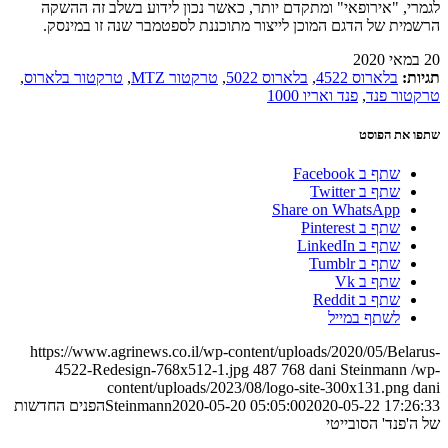
לגמרי, "אירופאי" ומתקדם יותר, כאשר נכון לידוע בשלב זה ההשקה
הרשמית של הדגם המוכן לייצור מתוכננת לספטמבר שנה זו במינסק.
20 במאי 2020
תגיות:
בלארוס 4522
,
בלארוס 5022
,
טרקטור MTZ
,
טרקטור בלארוס
,
טרקטור פנד
,
פנד ואריו 1000
שתפו את הפוסט
שתף ב Facebook
שתף ב Twitter
Share on WhatsApp
שתף ב Pinterest
שתף ב LinkedIn
שתף ב Tumblr
שתף ב Vk
שתף ב Reddit
לשתף במייל
https://www.agrinews.co.il/wp-content/uploads/2020/05/Belarus-
4522-Redesign-768x512-1.jpg
487
768
dani Steinmann
/wp-
content/uploads/2023/08/logo-site-300x131.png
dani
2020-05-22 17:26:33
2020-05-20 05:05:00
Steinmann
הפנים החדשות
של ה'פנד' הסובייטי