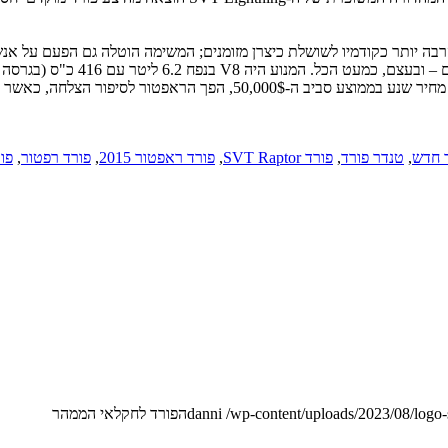
 חדש
,
טנדר פורד
,
פורד SVT Raptor
,
פורד ראפטור 2015
,
פורד רפטור
,
פור
/wp-content/uploads/2023/08/logo
danni
הפורד לחקלאי הממהר