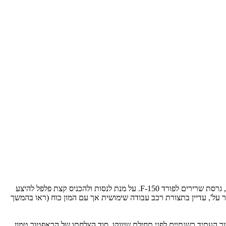
פורד חושפת את ה'ראפטור' הבא, הטנדר שיעזור לכם להגיע מהר מאי פעם לשדה או בחזרה הביתה; ב-2009 הציגה פורד לראשונה את ה-SVT Raptor, גרסת שרירים לפורד F-150. על מנת לנסות ולהכניס קצת פלפל להיצע
F- – החליט מי שהחליט בפורד שיש היגיון בהשקת 'טנדר על', עדיין בתצורת רכב עבודה שימושית אך עם המון כוח (ראו בהמשך
ר העתיד כשנתיים לפני תחילת שיווקו. סוד הצלחתו של הראפטור טמון