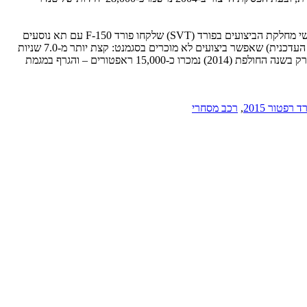
ב-2009 נולד ה'ראפטור' (Raptor – עוף דורס) הראשון, שהתברר כמוצלח הרבה יותר כקודמיו לשושלת כיצרן מזומנים; המשימה הוטלה גם הפעם על אנשי מחלקת הביצועים בפורד (SVT) שלקחו פורד F-150 עם תא נוסעים
כפול והינע כפול, שיפרו את המתלים, המנוע, מערכת ההיגוי, תיבת ההילוכים – ובעצם, כמעט הכל. המנוע היה V8 בנפח 6.2 ליטר עם 416 כ"ס (בגרסה העדכנית) שאפשר ביצועים לא מוכרים בסגמנט: קצת יותר מ-7.0 שניות
להאצה מעמידה ל-100 קמ"ש ומהירות מרבית של כ-240 קמ"ש. למרות תג מחיר שנע בממוצע סביב ה-50,000$, הפך הראפטור לסיפור הצלחה, כאשר רק בשנה החולפת (2014) נמכרו כ-15,000 ראפטורים – והגרף במגמת
ד רפטור 2015
,
רכב מסחרי