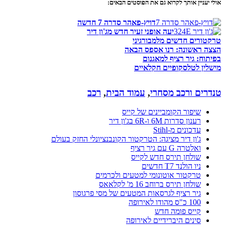
אולי יעניין אותך לקרוא גם את הפוסטים הבאים:
דויץ-פאהר סדרה 7 חדשה
יעה אופני זעיר חדש מג'ון דיר
טרקטורים חדשים מלמבורגיני
הצצה ראשונה: רנו אספס הבאה
בפיתוח: גיר רציף למאגנום
מישלין לטלסקופיים חקלאיים
טנדרים ורכב מסחרי
,
עמוד הבית
,
רכב
שיפור הקומביינים של קייס
רענון סדרות 6M ו-6R בג'ון דיר
עדכונים מ-Stihl
ג'ון דיר מציגה: הטרקטור הקונבנציונלי החזק בעולם
ואלטרה G עם גיר רציף
שולחן תירס חדש לקייס
ניו הולנד T7 חדשים
טרקטור אוטונומי למטעים ולכרמים
שולחן תירס ברוחב 16 מ' לקלאאס
גיר רציף לגרסאות המטעים של מסי פרגוסון
100 כ"ס מהודו לאירופה
קייס פומה חדש
סינים היברידיים לאירופה