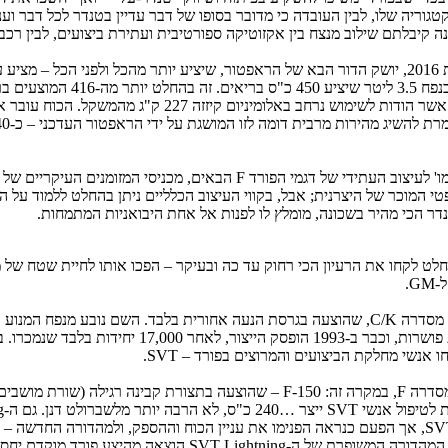
וריה שלו, לבין העובדה כי מדובר בסופו של דבר עדיין בטנדר לכל דבר ועני
ה קיבלתם שילוב מנצח בין אקזוטיקה ספורטיבית ועתירת ביצועים, לבין רכב
הראפטור העדכני ייוצר גם במהלך השנה הקרובה, אבל בתחילת-אמצע שנת 2016, יושק הדור הבא של הראפטור
כאמור). בפועל זה הרבה יותר בהתחשב בדיאטה שהראפטור הב
דר הכי מהיר בשכונה, מומלץ לו לפנות אל אחת היבואניות המתמחות.
חלט לקחו את הרעיון הכי רחוק עד כה ובעיקר – הפכו אותו לחיית שטח של 
הסוסים הצנועים יחסית שניפקה אותה יחידת כוח תרמו א
הפורד SVT Lightning היתה גרסה של הטנדר הנמכר בהיסטוריה – פורד מסדרה F, במקרה ז