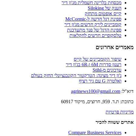
מכסחת בלרינה חשמלית מג'ון דיר
הענק של Siloking
קייס אופטום מתחזק
ספינת דגל חדשה ל-McCormic
קומביינים לירק חדשים מג'ון דיר
ספינת הדגל של פנד מתעדכנת
טלסקופיים חדשים לחקלאות
מאמרים אחרונים
שיפור הקומביינים של קייס
רענון סדרות 6M ו-6R בג'ון דיר
עדכונים מ-Stihl
ג'ון דיר מציגה: הטרקטור הקונבנציונלי החזק בעולם
ואלטרה G עם גיר רציף
דוא"ל:
agrinews100@gmail.com
כתובת: ת.ד. 959, חרוצים, מיקוד 60917
מדיניות פרטיות
אתרים ששווה להכיר
Compare Business Services