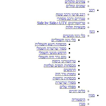
צמיגים וגלגלים
שמנים ונוזלים
רכב
רכב פרטי ורכב שטח
טנדרים ורכב מסחרי
טרקטורונים UTV ו-Side by Side
משאיות קלות
גינון
כלי גינון מנועיים
כלי גינון חשמליים
מכסחת דשא חשמלית
מסור שרשרת חשמלי
חרמש מנועי חשמלי
גוזם גדר חיה חשמלי
טרקטורוני כיסוח
מכסחות תופים וצלחות
חרמשים
גוזמות גדר חיה
מכסחות נדחפות
מסורי שרשרת
מפוחי עלים
כלים ידניים
מגזין
היסטוריה
מגזין