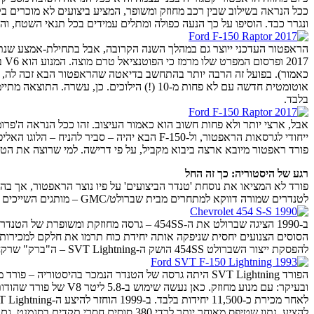
ככל הנראה בשילוב שבין רכב מחוזק ומשופר, המציע ביצועים לא מוכרים בקטג
ונגרר כבד. הוסיפו על כך הנעה כפולה ומתלים עמידים בכל תנאי השטח, והנ
בלבד.
ייחודי לגרסאות הראפטור, ול-F-150 הבא יהיה – סביר להניח – הלוגו האליפטי המוכר של היצרנית; אבל, בקווי העיצוב הכלליים ניתן בהחלט ללמוד על הצפוי לנו מדור הטנדרים הבא של פורד.
פורד ראפטור מיובא ארצה ביבוא מקביל, על פי דרישה. למי שרוצה את הטנ
רגע של היסטוריה: כך זה החל
פורד לא המציאו את נוסחת 'טנדר הביצועים' על פיו נוצר הראפטור, אך בה
לטנדרים שמורה דווקא למתחרים מבית שברולט/GMC – מותגים השייכים ל-GM.
להפסקת ייצור השברולט 454SS הושק ה-SVT Lightning – ה"ברק" שרקחו אנשי מחלקת הביצועים והמרוצים בפורד – SVT.