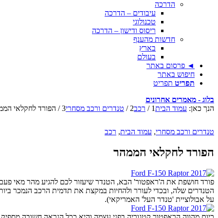
הדרכה
עיבודים – הדרכה
טכנולוגי
ריסוס ודישון – הדרכה
חדשות מהענף
בארץ
בעולם
◄ פרסום באתר
חיפוש באתר
תפריט
תפריט
בלוג - מאמרים אחרונים
הנך כאן:
עמוד הבית
1
/
רכב
2
/
טנדרים ורכב מסחרי
3
/
הפורד לחקלאי הממ
טנדרים ורכב מסחרי
,
עמוד הבית
,
רכב
הפורד לחקלאי הממהר
על אבולוציית 'טנדר העל' האמריקאי).
כיום מהווה הראפטור קטגוריה בפני עצמה והיא ככל הנראה חשובה מספיק ב