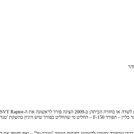
הר
הטנדרים שלה, ובכדי לעורר ולהחיות במקצת את תדמית הרכב הנמכר ביותר בליין – הפורד 150
כדי שבפורד ימשיכו להשקיע בפיתוח ושיווק "טנדר-על" – ואף יחשפו את דו