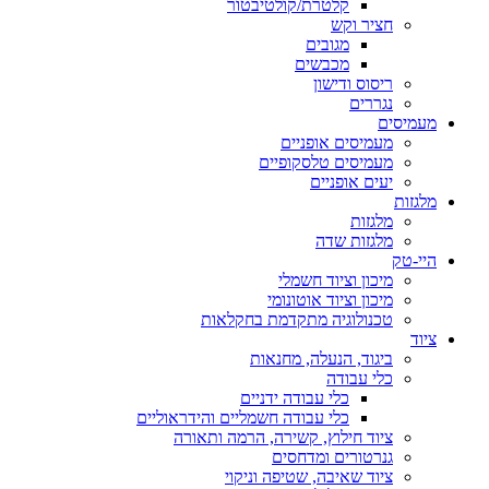
קלטרת/קולטיבטור
חציר וקש
מגובים
מכבשים
ריסוס ודישון
נגררים
מעמיסים
מעמיסים אופניים
מעמיסים טלסקופיים
יעים אופניים
מלגזות
מלגזות
מלגזות שדה
היי-טק
מיכון וציוד חשמלי
מיכון וציוד אוטונומי
טכנולוגיה מתקדמת בחקלאות
ציוד
ביגוד, הנעלה, מחנאות
כלי עבודה
כלי עבודה ידניים
כלי עבודה חשמליים והידראוליים
ציוד חילוץ, קשירה, הרמה ותאורה
גנרטורים ומדחסים
ציוד שאיבה, שטיפה וניקוי