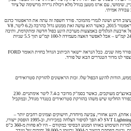
ין, שימושי, עם ארגז מטען בגודל מלא ויכולת גרירה מרשימה של ציוד
 עבודה אמיתי.
, שיציע יותר מהכל ולפני הכל – מציע עיצוב חדש ושונה לגמרי מהמוכר. פורד חשפה זה עתה את הראפטור כדגם
2017 ופרסום המפרט שלו מרמז כי הפוטנציאל טרם מוצה. המנוע הוא V6 בנפח 3.5 ליטר שיציע 450 כ"ס בריאים. זה בהחלט יותר מה-416 המוצעים בראפטור 2015, כאשר הוא עושה זאת ממנוע גדול בהרבה (6.2 ליטר, V8
א זכה לה, אשר הודות לשימוש נרחב באלומיניום קיזזה 227 ק"ג מהמשקל. הכוח עובר אל ארבעת הגלגלים באמצעות מערכת הינע כפול חדשה ומתקדמת, ותיבה
אוטומטית חדשה עם לא פחות מ-10 (!) הילוכים. כן, עשרה. התוצאה מתיימרת להשיג מהירות מרבית דומה לזו המושגת על ידי הראפטור העדכני – כ-240 קמ"ש – אבל לאפשר האצה מעמידה ל-100 קמ"ש תוך 5.5 שניות
אבל, ארצי יותר ולא פחות חשוב הוא כאמור העיצוב. זהו ככל הנראה ה'פרומו' לעיצוב העתידי של דגמי הפורד F הבאים, מכניסי המזומנים העיקריים של פורד מזה שנים. ככל הנראה יישאר הכיתוב הגדול בחזית האומר FORD
ממש, הודות להינע הכפול שלו. זכות הראשונים להזרקת סטרואידים
ב-1990 הציגה שברולט את ה-454SS – גרסה מחוזקת ומשופרת של הטנדר מסדרה C/K, שהוצעה בגרסת הנעה אחורית בלבד. השם נובע מנפח המנוע באינצ'ים מעוקבים, כאשר בסמ"ק מדובר ב-7.4 ליטר אימתניים. 230
ת חלקם למכירות פושרות, וכבר ב-1993 הופסק הייצור, לאחר 17,000 יחידות בלבד שנמכרו. בפורד החליטו שיש משהו בהזרקת סטרואידים בטנדר מגודל, ובמקביל
ה: F-150 – שהוצעה בתצורת קבינה רגילה (שורת מושבים אחת), הינע אחורי, צביעה מיוחדת, חישוקים וצמיגים רחבים יותר –
ובעיקר: עם מנוע מחוזק. כאן נעשה שימוש ב-5.8 ליטר V8 של פורד שהודות לטיפול אנשי SVT ייצר …240 כ"ס, לא הרבה יותר מלשברולט דנן. גם ה-SVT Lightning לא הפך לסיפור הצלחה במכירות, וב-1995 הופסק ייצורו,
לאחר מכירת כ-11,500 יחידות בלבד. ב-1999 הוחזר להיצע ה-SVT Lightning, אך הפעם כנראה הפנימו את עניין הכוח וההספק, ולמהדורה החדשה – למרות השימוש באותו המנוע הבסיסי כמקודם – היו לא פחות מ-360 כ"ס
להציע, נתון שטיפס מאוחר יותר לכדי 380 סוסים חסרי תקדים בסגמנט. גם המהדורה המשופרת של ה-SVT Lightning הוצאה מהיצע פורד מוקדם יחסית, ובעת הפסקת הייצור ב-2004 נרשמו כ-28,000 יחידות של טנדר