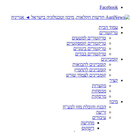
Facebook
עמוד הבית
טרקטורים
טרקטורים למטעים
טרקטורים קומפקטיים
טרקטורים בינוניים
טרקטורים כבדים
קומביינים
קומביינים לתבואות
קומביינים לתחמיץ
קומביינים לצמחי שורש
קציר
מקצרות
מכסחות
מרסקות
מיכון
הכנת והובלת מזון לבע"ח
זריעה
עיבודים
מחרשה
דיסקוס