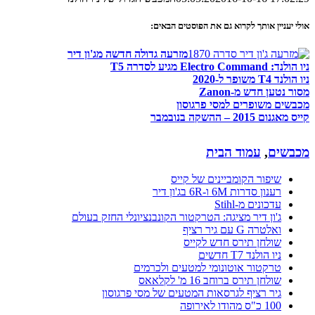
אולי יעניין אותך לקרוא גם את הפוסטים הבאים:
מזרעה גדולה חדשה מג'ון דיר
ניו הולנד: Electro Command מגיע לסדרה T5
ניו הולנד T4 משופר ל-2020
מסור נטען חדש מ-Zanon
מכבשים משופרים למסי פרגוסון
קייס מאגנום 2015 – ההשקה בנובמבר
מכבשים
,
עמוד הבית
שיפור הקומביינים של קייס
רענון סדרות 6M ו-6R בג'ון דיר
עדכונים מ-Stihl
ג'ון דיר מציגה: הטרקטור הקונבנציונלי החזק בעולם
ואלטרה G עם גיר רציף
שולחן תירס חדש לקייס
ניו הולנד T7 חדשים
טרקטור אוטונומי למטעים ולכרמים
שולחן תירס ברוחב 16 מ' לקלאאס
גיר רציף לגרסאות המטעים של מסי פרגוסון
100 כ"ס מהודו לאירופה