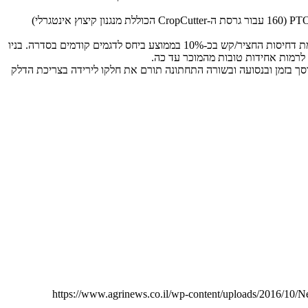
ניו הולנד BigBaler 340 Plus מייצר חבילות חציר וקש בחתך 90×120 ס"מ באורך משתנה – עד ל-300 ס"מ. הוא דורש טרקטור עם לפחות 130 כ"ס ב-PTO (160 עבור גרסת ה-CropCutter הכוללת מנגנון קיצוץ אינטגרלי)
בניו הולנד מציעים מספר מאספים (Pick-up) ברוחב שונה עבור ה-BigBaler 340 Plus. שינויים במערכת הדחיסה ואיסוף החומר מתיימרים לשפר את רמת דחיסות החציר/קש בכ-10% בממוצע ביחס לדגמים קודמים בסדרה. בניו
 לרמות אחידות טובות מהמוכר עד כה.
וסך בזמן ובנסועה ובשורה התחתונה תורם את חלקו לירידה בצריכת הדלק
https://www.agrinews.co.il/wp-content/uploads/2016/10/