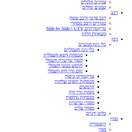
צמיגים וגלגלים
שמנים ונוזלים
רכב
רכב פרטי ורכב שטח
טנדרים ורכב מסחרי
טרקטורונים UTV ו-Side by Side
משאיות קלות
גינון
כלי גינון מנועיים
כלי גינון חשמליים
מכסחת דשא חשמלית
מסור שרשרת חשמלי
חרמש מנועי חשמלי
גוזם גדר חיה חשמלי
טרקטורוני כיסוח
מכסחות תופים וצלחות
חרמשים
גוזמות גדר חיה
מכסחות נדחפות
מסורי שרשרת
מפוחי עלים
כלים ידניים
מגזין
היסטוריה
מגזין