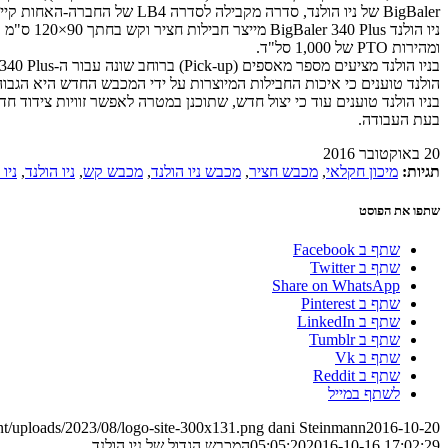
BigBaler של ניו הולנד, סדרה מקבילה לסדרה LB4 של החברה-האחות קייס, והנבדלת ממנה רק בצביעה ובשמות הגרסאות.
ומהירות PTO של 1,000 סל"ד.
הולנד טוענים כי איכות החבילות המיוצרות על ידי המכבש החדש היא הגבוה
בניו הולנד טוענים עוד כי יצול חדש, שתוכנן במטרה לאפשר זוויות צידו
בעת העבודה.
20 באוקטובר 2016
תגיות:
מיכון חקלאי
,
מכבש חציר
,
מכבש ניו הולנד
,
מכבש קש
,
ניו הולנד
,
ניו הולנד
שתפו את הפוסט
שתף ב Facebook
שתף ב Twitter
Share on WhatsApp
שתף ב Pinterest
שתף ב LinkedIn
שתף ב Tumblr
שתף ב Vk
שתף ב Reddit
לשתף במייל
nt/uploads/2023/08/logo-site-300x131.png
dani Steinmann
2016-10-20
2016-10-16 17:02:29
05:05:20
המכבש הגדול של ניו הולנד