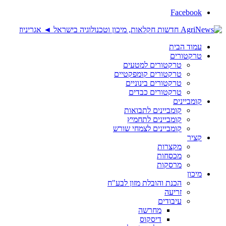
Facebook
עמוד הבית
טרקטורים
טרקטורים למטעים
טרקטורים קומפקטיים
טרקטורים בינוניים
טרקטורים כבדים
קומביינים
קומביינים לתבואות
קומביינים לתחמיץ
קומביינים לצמחי שורש
קציר
מקצרות
מכסחות
מרסקות
מיכון
הכנת והובלת מזון לבע"ח
זריעה
עיבודים
מחרשה
דיסקוס