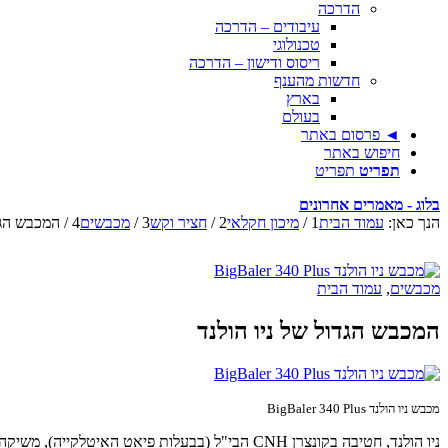
הדרכה
עיבודים – הדרכה
טכנולוגי
ריסוס ודישון – הדרכה
חדשות מהענף
בארץ
בעולם
◄ פרסום באתר
חיפוש באתר
תפריט
תפריט
בלוג - מאמרים אחרונים
הנך כאן:
עמוד הבית
1
/
מיכון חקלאי
2
/
חציר וקש
3
/
מכבשים
4
/
המכבש הגדו
מכבשים
,
עמוד הבית
המכבש הגדול של ניו הולנד
מכבש ניו הולנד BigBaler 340 Plus