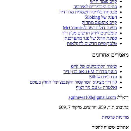
קייס פומה חדש
סינים היברידיים לאירופה
מכסחת בלרינה חשמלית מג'ון דיר
הענק של Siloking
קייס אופטום מתחזק
ספינת דגל חדשה ל-McCormic
קומביינים לירק חדשים מג'ון דיר
ספינת הדגל של פנד מתעדכנת
טלסקופיים חדשים לחקלאות
מאמרים אחרונים
שיפור הקומביינים של קייס
רענון סדרות 6M ו-6R בג'ון דיר
עדכונים מ-Stihl
ג'ון דיר מציגה: הטרקטור הקונבנציונלי החזק בעולם
ואלטרה G עם גיר רציף
דוא"ל:
agrinews100@gmail.com
כתובת: ת.ד. 959, חרוצים, מיקוד 60917
מדיניות פרטיות
אתרים ששווה להכיר