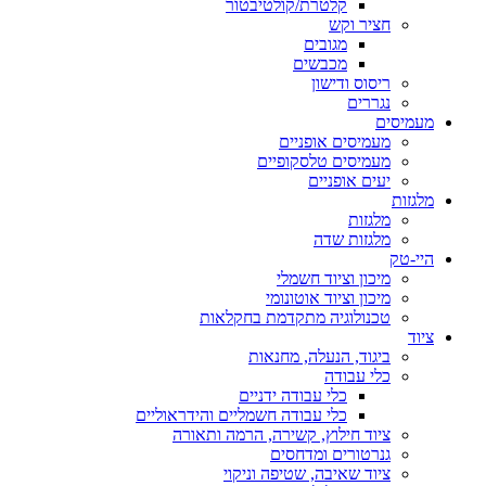
קלטרת/קולטיבטור
חציר וקש
מגובים
מכבשים
ריסוס ודישון
נגררים
מעמיסים
מעמיסים אופניים
מעמיסים טלסקופיים
יעים אופניים
מלגזות
מלגזות
מלגזות שדה
היי-טק
מיכון וציוד חשמלי
מיכון וציוד אוטונומי
טכנולוגיה מתקדמת בחקלאות
ציוד
ביגוד, הנעלה, מחנאות
כלי עבודה
כלי עבודה ידניים
כלי עבודה חשמליים והידראוליים
ציוד חילוץ, קשירה, הרמה ותאורה
גנרטורים ומדחסים
ציוד שאיבה, שטיפה וניקוי