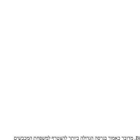
ניו הולנד, חטיבה בקונצרן CNH הבי"ל (בבעלות פיאט האיטלקייה), משיקה את מכבש החבילות המרובעות החדש והגדול מתוצרתה – BigBaler 340 Plus. מדובר כאמור בגרסה הגדולה ביותר להצטרף למשפחת המכבשים