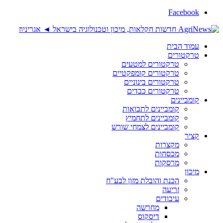
Facebook
עמוד הבית
טרקטורים
טרקטורים למטעים
טרקטורים קומפקטיים
טרקטורים בינוניים
טרקטורים כבדים
קומביינים
קומביינים לתבואות
קומביינים לתחמיץ
קומביינים לצמחי שורש
קציר
מקצרות
מכסחות
מרסקות
מיכון
הכנת והובלת מזון לבע"ח
זריעה
עיבודים
מחרשה
דיסקוס