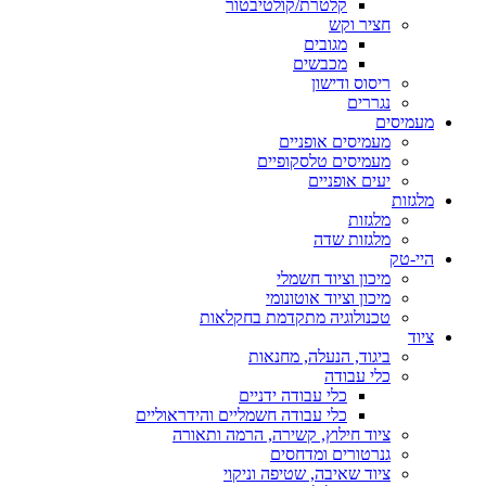
קלטרת/קולטיבטור
חציר וקש
מגובים
מכבשים
ריסוס ודישון
נגררים
מעמיסים
מעמיסים אופניים
מעמיסים טלסקופיים
יעים אופניים
מלגזות
מלגזות
מלגזות שדה
היי-טק
מיכון וציוד חשמלי
מיכון וציוד אוטונומי
טכנולוגיה מתקדמת בחקלאות
ציוד
ביגוד, הנעלה, מחנאות
כלי עבודה
כלי עבודה ידניים
כלי עבודה חשמליים והידראוליים
ציוד חילוץ, קשירה, הרמה ותאורה
גנרטורים ומדחסים
ציוד שאיבה, שטיפה וניקוי