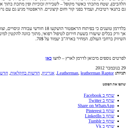
הלהבים), שטח מתכתי כאשר מקופל – לשבירת זכוכיות ופין מתכת בתוך אח
גם בתנאי רטיבות, ועמיד בפני קור וחום קיצוניים. הראפטור מגיע גם עם
בלדרמן טוענים כי בפיתוח הראפטו
השיווק ברחבי העולם. המחיר בארה"ב יעמוד על 70$.
לפרטים נוספים מיבואן לדרמן לארץ – לחצו
כאן
29 בנובמבר 2012
תגיות:
leatherman Raptor
,
Leatherman
,
אגריניוז
,
חדשות בחקלאות
,
חדשו
שתפו את הפוסט
שתף ב Facebook
שתף ב Twitter
Share on WhatsApp
שתף ב Pinterest
שתף ב LinkedIn
שתף ב Tumblr
שתף ב Vk