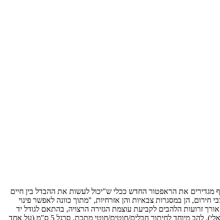
ציעה. בלדרמן אף מגדירים את הראפטור החדש ככלי ש"יכול לעשות את ההבדל בין חיים
 חירום, הן במסגרות צבאיות והן אזרחיות, "מתוך כוונה לאפשר פינוי
ורך זרועות הלהבים לקביעת עוצמת הגזירה הרצויה, בהתאם לגודל יד
המשתמש ולשימוש; הארכת הזרוע תגדיל את המנוף על הלהבים ותייצר כוח חיתוך חזק יותר. עוד תמצאו בראפטור מפתח לפתיחת מיכל חמצן (אוניברסאלי), להב מיוחד לחיתוך חבלים/חוטים/חוטי מתכת, סרגל 5 ס"מ (על אחד