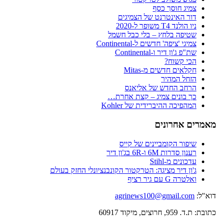
צמיג חוסך כסף
דור האינטרנט של הצמיגים
ניו הולנד T4 משופר ל-2020
שטיפה בלחץ – בלי כבל חשמל
צמיגי 'ציפה' חדשים ל-Continental
שת"פ ג'ון דיר ו-Continental
הכי קשוח?
חקלאים חדשים מ-Mitas
הזחל המהיר
הרחב החדש של אליאנס
כך בונים צמיג – קצת אחרת…
המהפיכה ההיברידית של Kohler
מאמרים אחרונים
שיפור הקומביינים של קייס
רענון סדרות 6M ו-6R בג'ון דיר
עדכונים מ-Stihl
ג'ון דיר מציגה: הטרקטור הקונבנציונלי החזק בעולם
ואלטרה G עם גיר רציף
דוא"ל:
agrinews100@gmail.com
כתובת: ת.ד. 959, חרוצים, מיקוד 60917