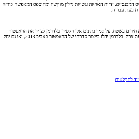
המכנסיים. ידיות האחיזה עשויות ניילון מוקשח ומחוספס המאפשר אחיזה
ות בעת עבודה.
שים העוסקים ברפואת חירום בשטח. על סמך נתונים אלו הקפידו בלדרמן לצייד את הראפטור
אך ורק בכלים שיעזרו בשעת חירום לטיפול רפואי, מתוך כוונה להקטין למינימום הנדרש את כמות הכלים – למנוע בלבול, עיכוב הטיפול וסרבול מיותר בעת צרה. בלדרמן יחלו בייצור סדרתי של הראפטור באביב 2013, ואז גם יחל
יוד לחקלאות