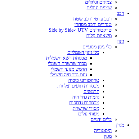
צמיגים וגלגלים
שמנים ונוזלים
רכב
רכב פרטי ורכב שטח
טנדרים ורכב מסחרי
טרקטורונים UTV ו-Side by Side
משאיות קלות
גינון
כלי גינון מנועיים
כלי גינון חשמליים
מכסחת דשא חשמלית
מסור שרשרת חשמלי
חרמש מנועי חשמלי
גוזם גדר חיה חשמלי
טרקטורוני כיסוח
מכסחות תופים וצלחות
חרמשים
גוזמות גדר חיה
מכסחות נדחפות
מסורי שרשרת
מפוחי עלים
כלים ידניים
מגזין
היסטוריה
מגזין