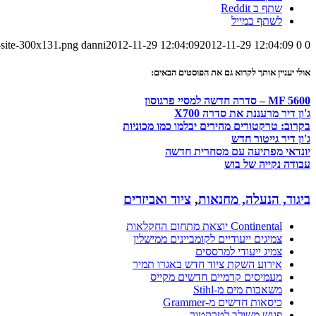
שתף ב Reddit
לשתף במייל
-site-300x131.png
danni
2012-11-29 12:04:09
2012-11-29 12:04:09
0
0
אולי יעניין אותך לקרוא גם את הפוסטים הבאים:
MF 5600 – סדרה חדשה למסיי פרגוסון
ג'ון דיר מרעננת את סדרה X700
בקרוב: טרקטורים מהירים יבלמו כמו מכוניות
ג'ון דיר גייטור חדש
יונדאי מפתיעה עם מסחרית חדשה
עבודה נקייה של בוש
ביגוד, הנעלה, מחנאות
,
ציוד ואביזרים
Continental יוצאת מתחום החקלאות
צמיגים ייעודיים לקומביינים ממישלין
צמיג ייעודי למרססים
אירוע השקת ציוד חדש באגרו תמיר
מעמיסים קדמיים חדשים מקייס
משאבות מים מ-Stihl
כיסאות חדשים מ-Grammer
פגוש משולב לטרקטור