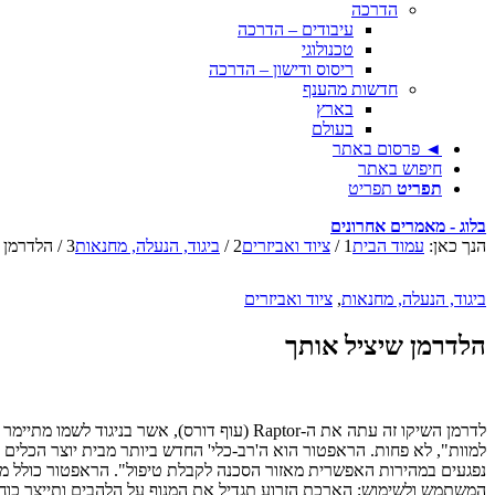
הדרכה
עיבודים – הדרכה
טכנולוגי
ריסוס ודישון – הדרכה
חדשות מהענף
בארץ
בעולם
◄ פרסום באתר
חיפוש באתר
תפריט
תפריט
בלוג - מאמרים אחרונים
הנך כאן:
עמוד הבית
1
/
ציוד ואביזרים
2
/
ביגוד, הנעלה, מחנאות
3
/
הלדרמן 
ביגוד, הנעלה, מחנאות
,
ציוד ואביזרים
הלדרמן שיציל אותך
לדרמן השיקו זה עתה את ה-Raptor (עוף דורס)
למוות", לא פחות. הראפטור הוא ה'רב-כלי' החדש ביותר מבית יוצר הכלים המ
נפגעים במהירות האפשרית מאזור הסכנה לקבלת טיפול". הראפטור כולל מספ