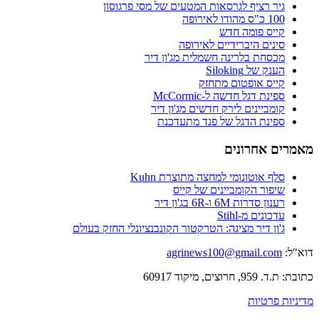
גיר רציף לגרסאות המטעים של מסי פרגוסון
100 כ"ס מהודו לאירופה
קייס פומה חדש
סינים היברידיים לאירופה
מכסחת בלרינה חשמלית מג'ון דיר
הענק של Siloking
קייס אופטום מתחזק
ספינת דגל חדשה ל-McCormic
קומביינים לירק חדשים מג'ון דיר
ספינת הדגל של פנד מתעדכנת
מאמרים אחרונים
סלף אוטונומי למחצה מתוצרת Kuhn
שיפור הקומביינים של קייס
רענון סדרות 6M ו-6R בג'ון דיר
עדכונים מ-Stihl
ג'ון דיר מציגה: הטרקטור הקונבנציונלי החזק בעולם
דוא"ל:
agrinews100@gmail.com
כתובת: ת.ד. 959, חרוצים, מיקוד 60917
מדיניות פרטיות