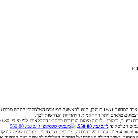
י.בי. – ה-560-80, אך אז דובר היה ב
צמיגים מלאים ויתר ההתאמות הייחודיות הנדרשות לכך.
ג'י.סי.בי. 550-80
.
המנוע הוא מתוצרת JCB – מסדרת ה-EcoMax – ועומד בתקני Tier 4 Interim/Stage IIIB. עוד חדש ב
כפתור, בשלב המילוי האחרון של חומרים העלולים להישפך בעת הנסיעה או