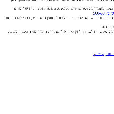
 כף ענקית סטנדרטית בנפח 5.0 מ"ק – אמנם לחומרים קלים יחסית, אך בנפח כאמור בהחלט מרשים בסגמנט. עם פתיחה מרבית של הזרוע
 יותר וכוח פריצה גבוה יותר בהשוואה לחיבורי כף ל'בום' באופן סטנדרטי, בכדי להרחיב את
גירת מהלך המשאבה ואפשרות לשחרר לחץ הידראולי מנקודת חיבור הציוד בקצה ה'בום',
תות
,
קומסקו