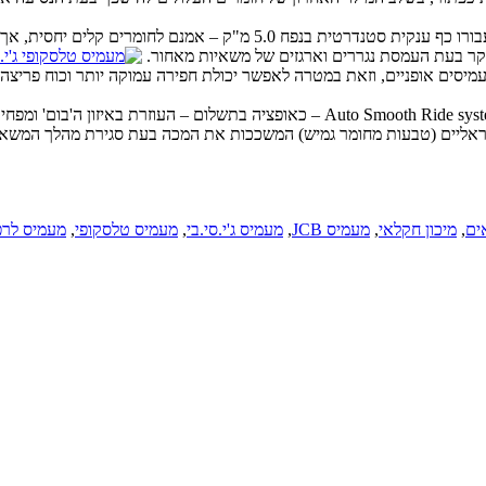
הספק ויכולות המעמיס הטלסקופי החזק החדש הביאו את ג'י.סי.בי. להציע עבורו
 חיבור Z-bar בדומה למקובל יותר אצל מעמיסים אופניים, וזאת במטרה לאפשר יכולת חפירה עמוקה
 ב-560-80 החדש בולמי זעזועים אינטגראליים (טבעות מחומר גמיש) המשככות את המכה בעת ס
ים
,
מיכון חקלאי
,
מעמיס JCB
,
מעמיס ג'י.סי.בי
,
מעמיס טלסקופי
,
מעמיס לרפ