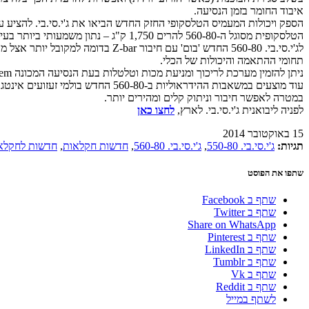
איבוד החומר בזמן הנסיעה.
הטלסקופית מסוגל ה-560-80 להרים 1,750 ק"ג – נתון משמעותי ביותר בעיקר בעת העמסת נגררים וארגזים של משאיות מאחור.
לג'י.סי.בי. 560-80 החדש 'בום' עם
תחומי ההתאמה והיכולות של הכלי.
ניתן להזמין מערכת לריכוך ומניעת מכות וטלטלות בעת הנסיעה המכונה Auto Smooth Ride system – כאופציה בתשלום – העוזרת באיזון ה'בום' ומפחיתה נדנוד.
עוד מוצעים במשאבות ההידראוליות
במטרה לאפשר חיבור וניתוק קלים ומהירים יותר.
לפניה ליבואנית ג'י.סי.בי. לארץ,
לחצו כאן
15 באוקטובר 2014
תגיות:
ג'י.סי.בי. 550-80
,
ג'י.סי.בי. 560-80
,
חדשות חקלאות
,
חדשות לחקלא
שתפו את הפוסט
שתף ב Facebook
שתף ב Twitter
Share on WhatsApp
שתף ב Pinterest
שתף ב LinkedIn
שתף ב Tumblr
שתף ב Vk
שתף ב Reddit
לשתף במייל