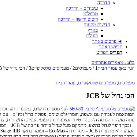
הדרכה
עיבודים – הדרכה
טכנולוגי
ריסוס ודישון – הדרכה
חדשות מהענף
בארץ
בעולם
◄ פרסום באתר
חיפוש באתר
תפריט
תפריט
בלוג - מאמרים אחרונים
הנך כאן:
עמוד הבית
1
/
מעמיסים
2
/
מעמיסים טלסקופיים
3
/
הכי גדול של JCB
מעמיסים
,
מעמיסים טלסקופיים
,
עמוד הבית
הכי גדול של JCB
לפני מספר חודשים, במסגרת תערוכת ציוד המחזור IFAT במינכן, הוצג לראשונה המעמיס הטלסקופי החדש מבית ג'י.ס
המותאמת לעבודה עם אשפה, חומרי גלם שונים, פסולת ברזל וכיו"ב – עם ה
– ובכך הופך לגדול בהיצע, מתמקם מעל לגדול ביותר עד כה של JCB – המעמיס הטלסקופי
בשלב סגירת הבוכנות (כאשר הזרוע יורדת) ואפשרות להרעדת הכף בלחיצת 