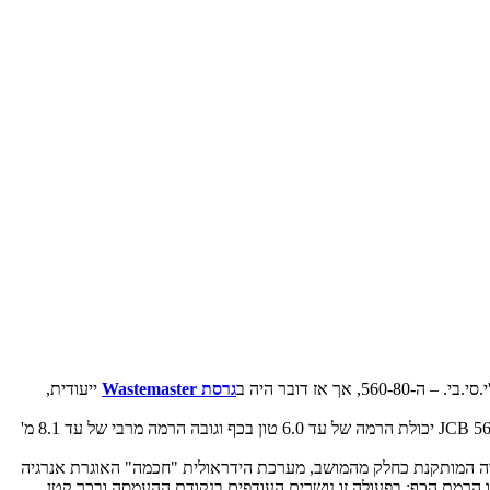
גרסת Wastemaster
ייעודית,
עתה מושקת הגרסה ה'סטנדרטית' המיועדת הן לענפי הבניין, התשתיות, צנרת וכיו"ב, וכמובן – למגוון מימות ועבודות בתחומי החקלאות. לג'י.סי.בי. JCB 560-80 יכולת הרמה של עד 6.0 טון בכף וגובה הרמה מרבי של עד 8.1 מ'
דגם זה, מוסיפים בג'י.סי.בי., מערכת שליטה ובקרה המותקנת כחלק מהמושב, מערכת הידראולית "חכמה" האוגרת אנרגיה
 הרמת הכף; בפעולה זו נושרים העודפים בנקודת ההעמסה ובכך קטן