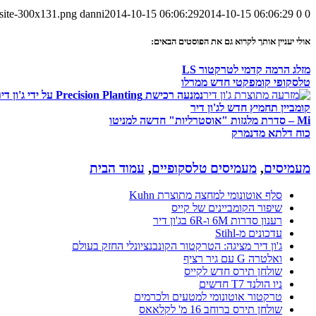
-site-300x131.png
danni
2014-10-15 06:06:29
2014-10-15 06:06:29
0
0
אולי יעניין אותך לקרוא גם את הפוסטים הבאים:
מזלג הרמה קדמי לטרקטור LS
טלסקופי קומפקטי חדש ממרלו
נמנעה רכישת Precision Planting על ידי ג'ון דיר
קומביין תחמיץ חדש לג'ון דיר
Mi – סדרת מלגזות "אוסטרליות" חדשה למניטו
כוח דלתא מדנמרק
מעמיסים
,
מעמיסים טלסקופיים
,
עמוד הבית
סלף אוטונומי למחצה מתוצרת Kuhn
שיפור הקומביינים של קייס
רענון סדרות 6M ו-6R בג'ון דיר
עדכונים מ-Stihl
ג'ון דיר מציגה: הטרקטור הקונבנציונלי החזק בעולם
ואלטרה G עם גיר רציף
שולחן תירס חדש לקייס
ניו הולנד T7 חדשים
טרקטור אוטונומי למטעים ולכרמים
שולחן תירס ברוחב 16 מ' לקלאאס