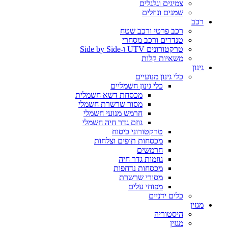
צמיגים וגלגלים
שמנים ונוזלים
רכב
רכב פרטי ורכב שטח
טנדרים ורכב מסחרי
טרקטורונים UTV ו-Side by Side
משאיות קלות
גינון
כלי גינון מנועיים
כלי גינון חשמליים
מכסחת דשא חשמלית
מסור שרשרת חשמלי
חרמש מנועי חשמלי
גוזם גדר חיה חשמלי
טרקטורוני כיסוח
מכסחות תופים וצלחות
חרמשים
גוזמות גדר חיה
מכסחות נדחפות
מסורי שרשרת
מפוחי עלים
כלים ידניים
מגזין
היסטוריה
מגזין