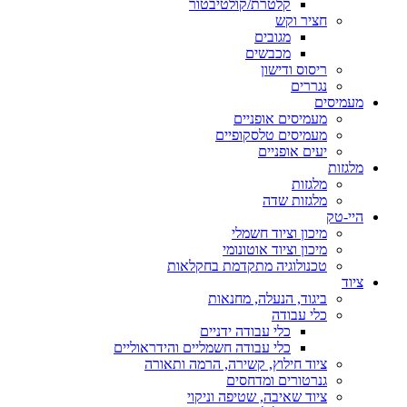
קלטרת/קולטיבטור
חציר וקש
מגובים
מכבשים
ריסוס ודישון
נגררים
מעמיסים
מעמיסים אופניים
מעמיסים טלסקופיים
יעים אופניים
מלגזות
מלגזות
מלגזות שדה
היי-טק
מיכון וציוד חשמלי
מיכון וציוד אוטונומי
טכנולוגיה מתקדמת בחקלאות
ציוד
ביגוד, הנעלה, מחנאות
כלי עבודה
כלי עבודה ידניים
כלי עבודה חשמליים והידראוליים
ציוד חילוץ, קשירה, הרמה ותאורה
גנרטורים ומדחסים
ציוד שאיבה, שטיפה וניקוי