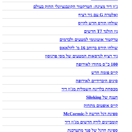
ג'ון דיר מציגה: הטרקטור הקונבנציונלי החזק בעולם
ואלטרה G עם גיר רציף
שולחן תירס חדש לקייס
ניו הולנד T7 חדשים
טרקטור אוטונומי למטעים ולכרמים
שולחן תירס ברוחב 16 מ' לקלאאס
גיר רציף לגרסאות המטעים של מסי פרגוסון
100 כ"ס מהודו לאירופה
קייס פומה חדש
סינים היברידיים לאירופה
מכסחת בלרינה חשמלית מג'ון דיר
הענק של Siloking
קייס אופטום מתחזק
ספינת דגל חדשה ל-McCormic
קומביינים לירק חדשים מג'ון דיר
ספינת הדגל של פנד מתעדכנת