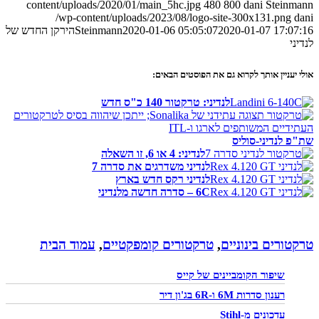
content/uploads/2020/01/main_5hc.jpg
480
800
dani Steinmann
/wp-content/uploads/2023/08/logo-site-300x131.png
dani
2020-01-07 17:07:16
2020-01-06 05:05:07
Steinmann
הירקן החדש של
לנדיני
אולי יעניין אותך לקרוא גם את הפוסטים הבאים:
לנדיני: טרקטור 140 כ"ס חדש
שת"פ לנדיני-סוליס
לנדיני: 4 או 6, זו השאלה
לנדיני משדרגים את סדרה 7
לנדיני רקס חדש בארץ
6C – סדרה חדשה מלנדיני
טרקטורים בינוניים
,
טרקטורים קומפקטיים
,
עמוד הבית
שיפור הקומביינים של קייס
רענון סדרות 6M ו-6R בג'ון דיר
עדכונים מ-Stihl