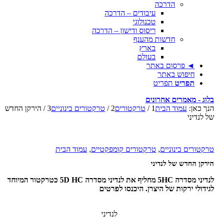
הדרכה
עיבודים – הדרכה
טכנולוגי
ריסוס ודישון – הדרכה
חדשות מהענף
בארץ
בעולם
◄ פרסום באתר
חיפוש באתר
תפריט
תפריט
בלוג - מאמרים אחרונים
הנך כאן:
עמוד הבית
1
/
טרקטורים
2
/
טרקטורים בינוניים
3
/
הירקן החדש
של לנדיני
טרקטורים בינוניים
,
טרקטורים קומפקטיים
,
עמוד הבית
הירקן החדש של לנדיני
לנדיני מסדרה 5HC מחליף את לנדיני מסדרה 5D HC כטרקטור המיוחד
לגידולי ירקות של היצרן. היכנסו לפרטים
לנדיני