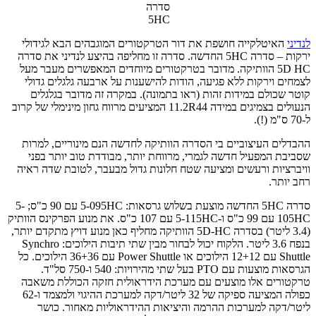
סדרה
5HC
לנדיני
האיטלקייה חושפת את דור הטרקטורים המוגבהים הבא לגידולי
ירקות – סדרה 5HC החדשה. סדרה זו מחליפה בהיצע לנדיני את סדרה
5D HC הוותיקה. מדובר בטרקטורים מיוחדים המאפשרים מעבר מעל
לצמחים וירקות ללא פגיעה, הודות להישענות על ארבעה גלגלים גדולי
קוטר שכולם במידות זהות (ראו בתמונה). במקרה זה מדובר בגלגלים
הנעולים בצמיגים במידה 11.2R44 המציעים מרווח גחון מינימלי של קרוב
ל-70 ס"מ (!).
ההבדלים העיצוביים בי הסדרה הוותיקה לחדשה הנם מינוריים, למרות
שסביבת המפעיל חדשה לגמרי, מרווחת יותר, מבודדת טוב יותר בפני
וויברציות ורעשים ומציעה שטח חלונות גדול מבעבר, לטובת שדה ראיה
רחב יותר.
סדרה 5HC החדשה מוצעת בשלוש גרסאות: 5-095HC עם 90 כ"ס; 5-
105HC עם 99 כ"ס ו-5-115HC עם 107 כ"ס. את מנוע הפרקינס הוותיק
(3.4 ליטר) בסדרה 5D-HC הוותיקה מחליף כאן מנוע דויץ מתקדם יותר,
בנפח 3.6 ליטר. הלקוח יכול לבחור מבין שתי תיבות הילוכים: Synchro
Shuttle עם 12+12 הילוכים או Power Shuttle עם 36+36 הילוכים. כל
הגרסאות מוצעות עם PTO בעל שתי מהירויות: 540 ו-750 סל"ד.
טרקטורים אלו מוצעים עם מערכת הידראולית חזקה הכוללת משאבה
כפולה המציעה ספיקה של 32 ליטר/דקה למערכת ההיגוי ולמצמד ו-62
ליטר/דקה למערכות ההרמה והיציאות ההידראוליות מאחור. כושר