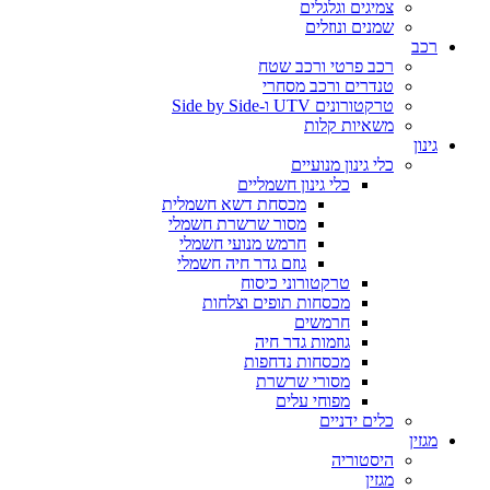
צמיגים וגלגלים
שמנים ונוזלים
רכב
רכב פרטי ורכב שטח
טנדרים ורכב מסחרי
טרקטורונים UTV ו-Side by Side
משאיות קלות
גינון
כלי גינון מנועיים
כלי גינון חשמליים
מכסחת דשא חשמלית
מסור שרשרת חשמלי
חרמש מנועי חשמלי
גוזם גדר חיה חשמלי
טרקטורוני כיסוח
מכסחות תופים וצלחות
חרמשים
גוזמות גדר חיה
מכסחות נדחפות
מסורי שרשרת
מפוחי עלים
כלים ידניים
מגזין
היסטוריה
מגזין