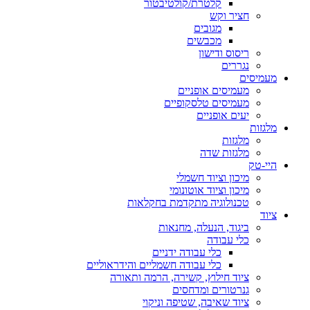
קלטרת/קולטיבטור
חציר וקש
מגובים
מכבשים
ריסוס ודישון
נגררים
מעמיסים
מעמיסים אופניים
מעמיסים טלסקופיים
יעים אופניים
מלגזות
מלגזות
מלגזות שדה
היי-טק
מיכון וציוד חשמלי
מיכון וציוד אוטונומי
טכנולוגיה מתקדמת בחקלאות
ציוד
ביגוד, הנעלה, מחנאות
כלי עבודה
כלי עבודה ידניים
כלי עבודה חשמליים והידראוליים
ציוד חילוץ, קשירה, הרמה ותאורה
גנרטורים ומדחסים
ציוד שאיבה, שטיפה וניקוי