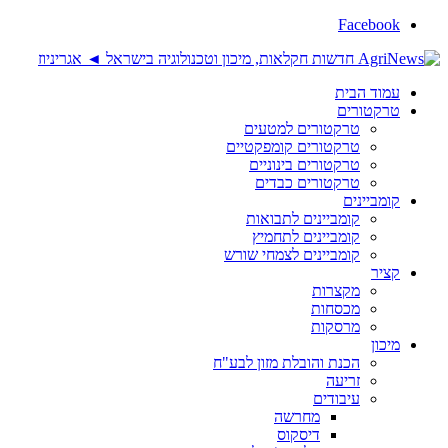
Facebook
עמוד הבית
טרקטורים
טרקטורים למטעים
טרקטורים קומפקטיים
טרקטורים בינוניים
טרקטורים כבדים
קומביינים
קומביינים לתבואות
קומביינים לתחמיץ
קומביינים לצמחי שורש
קציר
מקצרות
מכסחות
מרסקות
מיכון
הכנת והובלת מזון לבע"ח
זריעה
עיבודים
מחרשה
דיסקוס