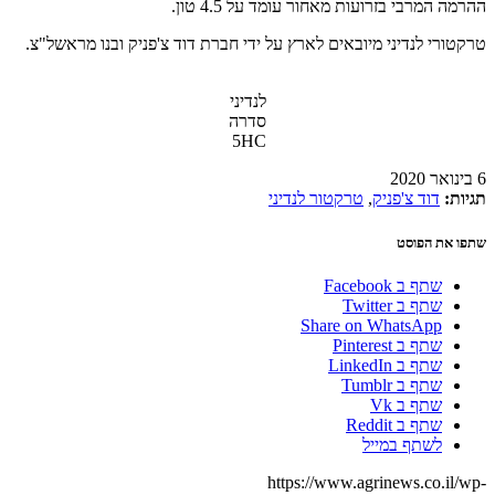
ההרמה המרבי בזרועות מאחור עומד על 4.5 טון.
טרקטורי לנדיני מיובאים לארץ על ידי חברת דוד צ'פניק ובנו מראשל"צ.
לנדיני
סדרה
5HC
6 בינואר 2020
תגיות:
דוד צ'פניק
,
טרקטור לנדיני
שתפו את הפוסט
שתף ב Facebook
שתף ב Twitter
Share on WhatsApp
שתף ב Pinterest
שתף ב LinkedIn
שתף ב Tumblr
שתף ב Vk
שתף ב Reddit
לשתף במייל
https://www.agrinews.co.il/wp-