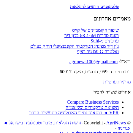
טלסקופיים חדשים לחקלאות
מאמרים אחרונים
שיפור הקומביינים של קייס
רענון סדרות 6M ו-6R בג'ון דיר
עדכונים מ-Stihl
ג'ון דיר מציגה: הטרקטור הקונבנציונלי החזק בעולם
ואלטרה G עם גיר רציף
דוא"ל:
agrinews100@gmail.com
כתובת: ת.ד. 959, חרוצים, מיקוד 60917
מדיניות פרטיות
אתרים ששווה להכיר
Compare Business Services
השוואת טרקטורים וכלי צמ"ה
VPR ◄ רנסאנס נתיבי האבולוציה בתעשיית הרכב
© ‫Copyright -
AgriNews חדשות חקלאות, מיכון וטכנולוגיה בישראל ◄
אגריניוז
-