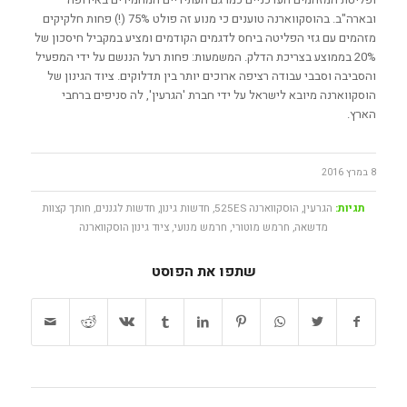
ובארה"ב. בהוסקווארנה טוענים כי מנוע זה פולט 75% (!) פחות חלקיקים
מזהמים עם גזי הפליטה ביחס לדגמים הקודמים ומציע במקביל חיסכון של
20% בממוצע בצריכת הדלק. המשמעות: פחות רעל הננשם על ידי המפעיל
והסביבה וסבבי עבודה רציפה ארוכים יותר בין תדלוקים. ציוד הגינון של
הוסקווארנה מיובא לישראל על ידי חברת 'הגרעין', לה סניפים ברחבי
הארץ.
8 במרץ 2016
תגיות:
הגרעין
,
הוסקווארנה 525ES
,
חדשות גינון
,
חדשות לגננים
,
חותך קצוות
מדשאה
,
חרמש מוטורי
,
חרמש מנועי
,
ציוד גינון הוסקווארנה
שתפו את הפוסט