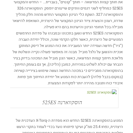
את חותך קצוות המדשאה – חותך "קנטים", בעברית… – החדש והמקצועי
525ES כמחליף לשני דגמים וותיקים שייצורם יופסק: הוסקווארנה 326
והוסקווארנה 327. השקת כלי הגינון המקצועי החדש מהווה חלק מהליך
שדרוג, רענון והצערת ציוד הגינון המקצועי של היצרנית, השואפת להישאר
מובילה בכל תחומי הגינון והיערנות בהם היא פעילה.
הוסקווארנה 525ES החדש נשען בתכנונו ובמבנהו על סדרות החרמשים
המנועיים של היצרנית, כאשר חלקו הקדמי שונה, וכולל יחידת העברה
("גיר") חדשה ועמידה יותר המעבירה את כוח המנוע אל דיסק המותקן
אנכית והנשען על גלגל מוביל. מבנה זה מאפשר פעולה נקייה ונשלטת של
מלאכת חיתוך קצוות המדשאה, כאשר הגנן מוביל את המכונה בדיוק בציר
הנבחר עם יכולת לשלוט במהירות, כמובן (הליכה), אך גם בעומק החיתוך.
בהוסקווארנה מסבירים כי במכונה החדשה נעשה שימוש בצירייה קשיחה
(במקום בכבל פלדה) להעברת כוח המנוע אל יחידת החיתוך תוך פחות
איבודי כוח ותגובה מהירה יותר לפקודות המצערת.
הוסקווארנה 525ES
המנוע בהוסקווארנה 525ES החדש הוא מסדרת ה-X-Torq העדכנית של
היצרנית, נפחו 25.4 סמ"ק ועיקר פיתוחו נועד בכדי לעמוד בתקני הרעש
ופליטת המזהמים העדכניים כמו גם העתידיים המחמירים באירופה