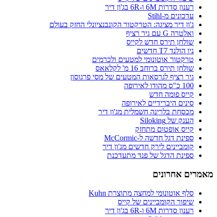
רענון סדרות 6M ו-6R בג'ון דיר
עדכונים מ-Stihl
ג'ון דיר מציגה: הטרקטור הקונבנציונלי החזק בעולם
ואלטרה G עם גיר רציף
שולחן תירס חדש לקייס
ניו הולנד T7 חדשים
טרקטור אוטונומי למטעים ולכרמים
שולחן תירס ברוחב 16 מ' לקלאאס
גיר רציף לגרסאות המטעים של מסי פרגוסון
100 כ"ס מהודו לאירופה
קייס פומה חדש
סינים היברידיים לאירופה
מכסחת בלרינה חשמלית מג'ון דיר
הענק של Siloking
קייס אופטום מתחזק
ספינת דגל חדשה ל-McCormic
קומביינים לירק חדשים מג'ון דיר
ספינת הדגל של פנד מתעדכנת
מאמרים אחרונים
סלף אוטונומי למחצה מתוצרת Kuhn
שיפור הקומביינים של קייס
רענון סדרות 6M ו-6R בג'ון דיר