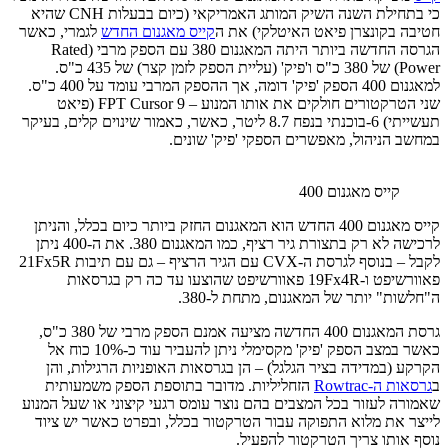
כי בתחילת השנה השיק המותג האמריקאי (כיום בבעלות CNH שהיא
חטיבה בקונצרן פיאט האיטלקי) את ה
קייס מאגנום החדש
לגמרי, כאשר
הגרסה החדשה ביותר היתה המאגנום 380 עם הספק מרבי (Rated
Power) של 380 כ"ס ו'פיק' (עליית הספק לזמן קצר) של 435 כ"ס.
למאגנום 400 הספק 'פיק' דומה, אך ההספק המרבי עומד על 400 כ"ס.
שני הטרקטורים חולקים את אותו המנוע – FPT Cursor 9 (פיאט
תעשייתי) 6-בוכנתי בנפח 8.7 ליטר, כאשר, כאמור שינוים קלים, בעיקר
במחשב הניהול, מאפשרים הספקי 'פיק' שונים.
קייס מאגנום 400
קייס מאגנום 400 החדש הוא המאגנום החזק ביותר כיום בכלל, והניתן
לרכישה לא רק בתצורת גיר רציף, כמו המאגנום 380. את ה-400 ניתן
לקבל – בנוסף לגרסת ה-CVX עם הגיר הרציף – גם עם תיבות 21Fx5R
פאוורשיפט ו-19Fx4R פאוורשיפט שהוצעו עד כה רק בגרסאות
ה"חלשות" יותר של המאגנום, מתחת ל-380.
גרסת המאגנום 400 החדשה מציעה אמנם הספק מרבי של 380 כ"ס,
כאשר במצב הספק 'פיק' מקסימלי ניתן להעביר עוד כ-10% כוח אל
הקרקע (במדידה בציר הגלגל) – הן בגרסאות האופניות הרגילות, והן
ב
גרסאות ה-Rowtrac
הזחליליות. מדובר בתוספת הספק משמעותית
שאמורה לעזור בכל המצבים בהם נוצר עומס רגעי קיצוני או שעל המנוע
לייצר את מלוא התפוקה עבור הטרקטור בכלל, ובפרט כאשר יש ציוד
נוסף אותו צריך הטרקטור להפעיל.