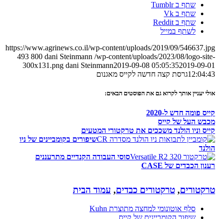
שתף ב Tumblr
שתף ב Vk
שתף ב Reddit
לשתף במייל
https://www.agrinews.co.il/wp-content/uploads/2019/09/546637.jpg
493
800
dani Steinmann
/wp-content/uploads/2023/08/logo-site-
300x131.png
dani Steinmann
2019-09-08 05:05:35
2019-09-01
12:04:43
גרסת קצה חדשה לקייס מאגנום
אולי יעניין אותך לקרוא גם את הפוסטים הבאים:
קייס פומה חדש ל-2020
מכבש העל של קייס
קייס וניו הולנד משככים את טרקטורי המטעים
שיפורים בקומביינים של ניו
הולנד
סוסי העבודה הקנדיים מתרעננים
רענון הכבדים של CASE
טרקטורים
,
טרקטורים כבדים
,
עמוד הבית
סלף אוטונומי למחצה מתוצרת Kuhn
שיפור הקומביינים של קייס