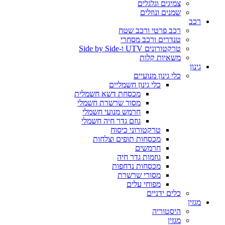
צמיגים וגלגלים
שמנים ונוזלים
רכב
רכב פרטי ורכב שטח
טנדרים ורכב מסחרי
טרקטורונים UTV ו-Side by Side
משאיות קלות
גינון
כלי גינון מנועיים
כלי גינון חשמליים
מכסחת דשא חשמלית
מסור שרשרת חשמלי
חרמש מנועי חשמלי
גוזם גדר חיה חשמלי
טרקטורוני כיסוח
מכסחות תופים וצלחות
חרמשים
גוזמות גדר חיה
מכסחות נדחפות
מסורי שרשרת
מפוחי עלים
כלים ידניים
מגזין
היסטוריה
מגזין