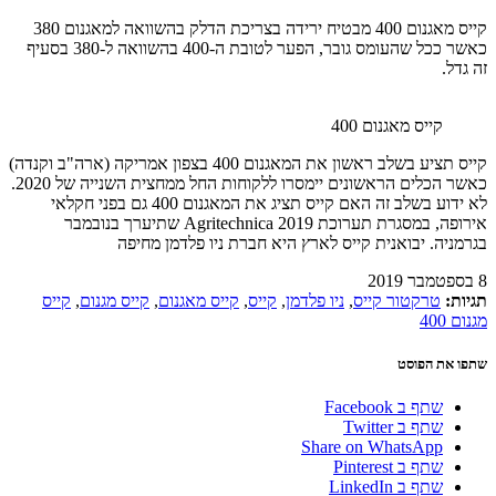
קייס מאגנום 400 מבטיח ירידה בצריכת הדלק בהשוואה למאגנום 380
כאשר ככל שהעומס גובר, הפער לטובת ה-400 בהשוואה ל-380 בסעיף
זה גדל.
קייס מאגנום 400
קייס תציע בשלב ראשון את המאגנום 400 בצפון אמריקה (ארה"ב וקנדה)
כאשר הכלים הראשונים יימסרו ללקוחות החל ממחצית השנייה של 2020.
לא ידוע בשלב זה האם קייס תציג את המאגנום 400 גם בפני חקלאי
אירופה, במסגרת תערוכת Agritechnica 2019 שתיערך בנובמבר
בגרמניה. יבואנית קייס לארץ היא חברת ניו פלדמן מחיפה
8 בספטמבר 2019
תגיות:
טרקטור קייס
,
ניו פלדמן
,
קייס
,
קייס מאגנום
,
קייס מגנום
,
קייס
מגנום 400
שתפו את הפוסט
שתף ב Facebook
שתף ב Twitter
Share on WhatsApp
שתף ב Pinterest
שתף ב LinkedIn