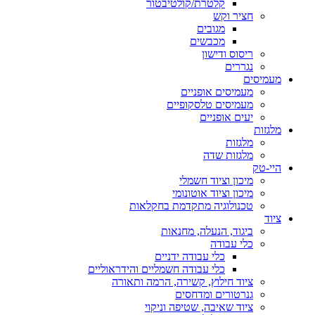
קלטרת/קולטיבטור
חציר וקש
מגובים
מכבשים
ריסוס ודישון
נגררים
מעמיסים
מעמיסים אופניים
מעמיסים טלסקופיים
יעים אופניים
מלגזות
מלגזות
מלגזות שדה
היי-טק
מיכון וציוד חשמלי
מיכון וציוד אוטונומי
טכנולוגיה מתקדמת בחקלאות
ציוד
ביגוד, הנעלה, מחנאות
כלי עבודה
כלי עבודה ידניים
כלי עבודה חשמליים והידראוליים
ציוד חילוץ, קשירה, הרמה ותאורה
גנרטורים ומדחסים
ציוד שאיבה, שטיפה וניקוי