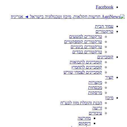
Facebook
עמוד הבית
טרקטורים
טרקטורים למטעים
טרקטורים קומפקטיים
טרקטורים בינוניים
טרקטורים כבדים
קומביינים
קומביינים לתבואות
קומביינים לתחמיץ
קומביינים לצמחי שורש
קציר
מקצרות
מכסחות
מרסקות
מיכון
הכנת והובלת מזון לבע"ח
זריעה
עיבודים
מחרשה
דיסקוס