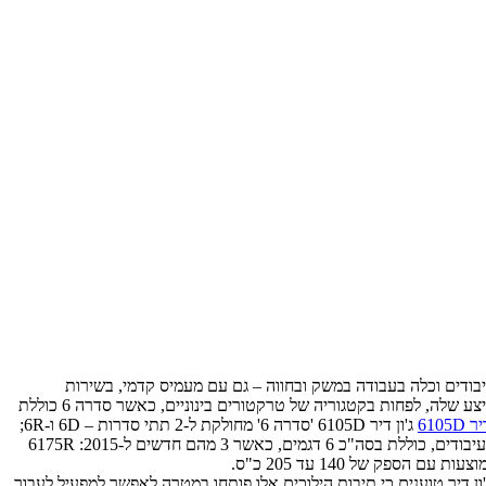
עדים למגוון משימות, החל בעיבודים וכלה בעבודה במשק ובחווה – גם עם מעמיס קדמי, בשירות
מוניציפאלי ואף בתעשיית הבנייה, התשתיות וכיו"ב. עם הרחבת הסדרה ושיפורה מחזקת ג'ון דיר את מיצובה של סדרה 6 כ'עמוד שדרה' מרכזי וחשוב בהיצע שלה, לפחות בקטגוריה של טרקטורים בינוניים, כאשר סדרה 6 כוללת
ג'ון דיר 6105D 'סדרה 6' מחולקת ל-2 תתי סדרות – 6D ו-6R;
הראשונה, הבסיסית, החלשה והרב תכליתית יותר, כוללת 4 דגמים חדשים (6105D ,6115D ,6130D ו-6140D) והשנייה, החזקה יותר והמותאמת יותר לעיבודים, כוללת בסה"כ 6 דגמים, כאשר 3 מהם חדשים ל-2015: 6175R
שרות בחירה בין 2 תיבות הילוכים חדשות: 12/12 PowrReverser כסטנדרט, או 24/12 PowrReverser כאופציה. בג'ון דיר טוענים כי תיבות הילוכים אלו פותחו במטרה לאפשר למפעיל לעבור