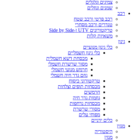
צמיגים וגלגלים
שמנים ונוזלים
רכב
רכב פרטי ורכב שטח
טנדרים ורכב מסחרי
טרקטורונים UTV ו-Side by Side
משאיות קלות
גינון
כלי גינון מנועיים
כלי גינון חשמליים
מכסחת דשא חשמלית
מסור שרשרת חשמלי
חרמש מנועי חשמלי
גוזם גדר חיה חשמלי
טרקטורוני כיסוח
מכסחות תופים וצלחות
חרמשים
גוזמות גדר חיה
מכסחות נדחפות
מסורי שרשרת
מפוחי עלים
כלים ידניים
מגזין
היסטוריה
מגזין