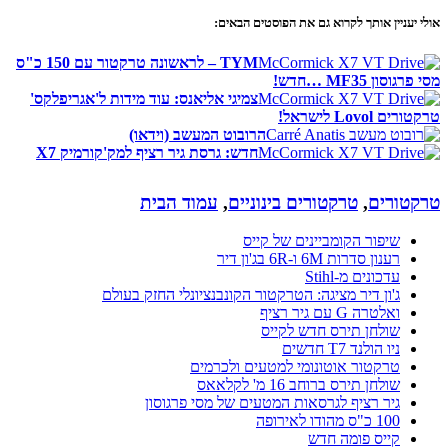
אולי יעניין אותך לקרוא גם את הפוסטים הבאים:
TYM – לראשונה טרקטור עם 150 כ"ס
מסי פרגוסון MF35 …חדש!
צמיגי אליאנס: עוד מידות ל'אגריפלקס'
טרקטורים Lovol לישראל!
הרובוט המעשב (וידאו)
חדש: גרסת גיר רציף למק'קורמיק X7
טרקטורים
,
טרקטורים בינוניים
,
עמוד הבית
שיפור הקומביינים של קייס
רענון סדרות 6M ו-6R בג'ון דיר
עדכונים מ-Stihl
ג'ון דיר מציגה: הטרקטור הקונבנציונלי החזק בעולם
ואלטרה G עם גיר רציף
שולחן תירס חדש לקייס
ניו הולנד T7 חדשים
טרקטור אוטונומי למטעים ולכרמים
שולחן תירס ברוחב 16 מ' לקלאאס
גיר רציף לגרסאות המטעים של מסי פרגוסון
100 כ"ס מהודו לאירופה
קייס פומה חדש