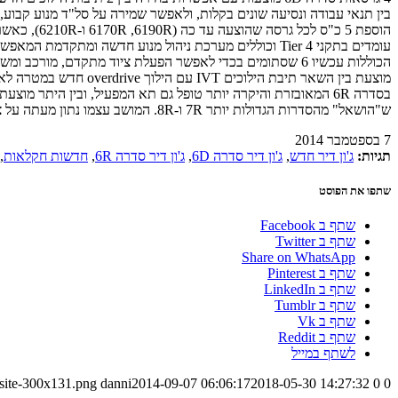
בין תנאי עבודה ונסיעה שונים בקלות, ולאפשר שמירה על סל"ד מנוע קבוע, נתון מהותי לעבוד
הוספת 5 כ"
הכוללות עכשיו 6 שסתומים בכדי לאפשר הפעלת ציוד מתקדם, מו
מוצעת בין השאר תיבת הילוכים IVT עם הילוך overdrive חדש במטרה לאפשר נסיעה מנהלתית מהירה או שלא תחת עומס קיצוני בסל"ד נמוך יותר, במטרה לחסוך דלק.
ש"הושאל" מהסדרות הגדולות יותר 7R ו-8R. המושב עצמו נתון מעתה על ציר המאפשר צידוד עד 30 מעלות, בעיקר לטובת עבודות הדורשות מבט תכוף לאחור.
7 בספטמבר 2014
תגיות:
ג'ון דיר חדש
,
ג'ון דיר סדרה 6D
,
ג'ון דיר סדרה 6R
,
חדשות חקלאות
,
שתפו את הפוסט
שתף ב Facebook
שתף ב Twitter
Share on WhatsApp
שתף ב Pinterest
שתף ב LinkedIn
שתף ב Tumblr
שתף ב Vk
שתף ב Reddit
לשתף במייל
-site-300x131.png
danni
2014-09-07 06:06:17
2018-05-30 14:27:32
0
0