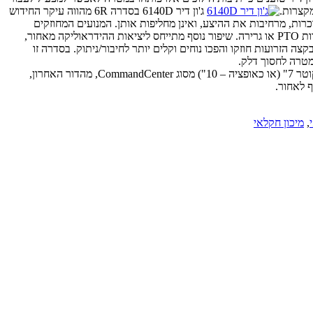
ג'ון דיר 6140D בסדרה 6R מהווה עיקר החידוש
אלה מצטרפות לגרסאות המוכרות, מרחיבות את ההיצע, ואינן מחליפות אותן. המנועים המחוזקים
עומדים בתקני Tier 4 וכוללים מערכת ניהול מנוע חדשה ומתקדמת המאפשרת Boost רגעי של עד 40 כ"ס, כאשר הנסיבות דורשות זאת – בעיקר בעבודות PTO או גרירה. שיפור נוסף מתייחס ליציאות ההידראוליקה מאחור,
בקצה הזרועות חוזקו והפכו נוחים וקלים יותר לחיבור/ניתוק. בסדרה זו
בסדרה 6R המאובזרת והיקרה יותר טופל גם תא המפעיל, ובין היתר מוצעת בו עתה קונסולת תפעול מדגם CommandARM ומסך מגע גדול ומתקדם בקוטר 7" (או כאופציה – 10") מסוג CommandCenter, מהדור האחרון,
,
מיכון חקלאי