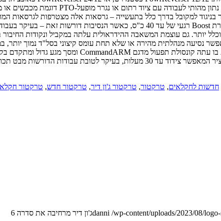
ה עם ציוד רתום או נגרר מופעל-PTO דוגמת מכבשים או מקצרות.
ס לכל גרסה שהוצעה עד כה (6170R ,6190R ו-6210R), כאשר בניגוד למקובל בדרך כלל בתעשייה – גרסאות 
רכב ומשוכלל יותר. גם עוצמת המשאבה ההידראולית עלתה במקביל ונקודות החיבור 
חדשות לחקלאים
,
טרקטור
,
טרקטור ג'ון דיר
,
טרקטור חדש
,
טרקטור חקלאי
/wp-content/uploads/2023/08/logo
danni
ג'ון דיר מרחיבה את סדרה 6