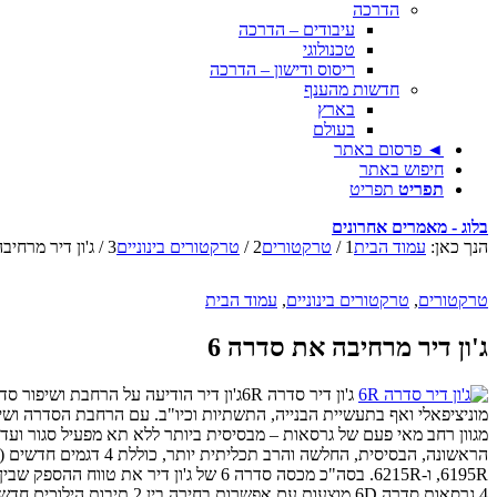
הדרכה
עיבודים – הדרכה
טכנולוגי
ריסוס ודישון – הדרכה
חדשות מהענף
בארץ
בעולם
◄ פרסום באתר
חיפוש באתר
תפריט
תפריט
בלוג - מאמרים אחרונים
הנך כאן:
עמוד הבית
1
/
טרקטורים
2
/
טרקטורים בינוניים
3
/
ג'ון דיר מרחיב
טרקטורים
,
טרקטורים בינוניים
,
עמוד הבית
ג'ון דיר מרחיבה את סדרה 6
מגוון רחב מאי פעם של גרסאות – מבסיסית ביותר ללא תא מפעיל סגור ועד 
,6195R ו-6215R. בסה"כ מכסה סדרה 6 של ג'ון דיר את טווח ההספק שבין 105 ל-215 כ"ס; גרסאות ה-6D מוצעות עם 105 עד 140 כ"ס, גרסאות 6R מוצעות עם הספק של 140 עד 205 כ"ס.