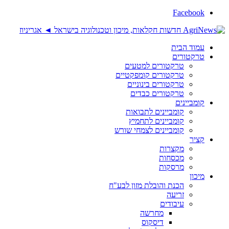
Facebook
עמוד הבית
טרקטורים
טרקטורים למטעים
טרקטורים קומפקטיים
טרקטורים בינוניים
טרקטורים כבדים
קומביינים
קומביינים לתבואות
קומביינים לתחמיץ
קומביינים לצמחי שורש
קציר
מקצרות
מכסחות
מרסקות
מיכון
הכנת והובלת מזון לבע"ח
זריעה
עיבודים
מחרשה
דיסקוס