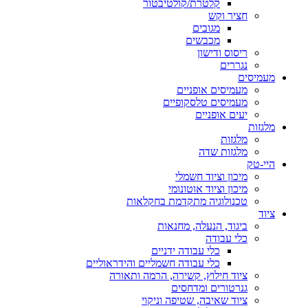
קלטרת/קולטיבטור
חציר וקש
מגובים
מכבשים
ריסוס ודישון
נגררים
מעמיסים
מעמיסים אופניים
מעמיסים טלסקופיים
יעים אופניים
מלגזות
מלגזות
מלגזות שדה
היי-טק
מיכון וציוד חשמלי
מיכון וציוד אוטונומי
טכנולוגיה מתקדמת בחקלאות
ציוד
ביגוד, הנעלה, מחנאות
כלי עבודה
כלי עבודה ידניים
כלי עבודה חשמליים והידראוליים
ציוד חילוץ, קשירה, הרמה ותאורה
גנרטורים ומדחסים
ציוד שאיבה, שטיפה וניקוי