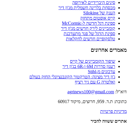
סינים היברידיים לאירופה
מכסחת בלרינה חשמלית מג'ון דיר
הענק של Siloking
קייס אופטום מתחזק
ספינת דגל חדשה ל-McCormic
קומביינים לירק חדשים מג'ון דיר
ספינת הדגל של פנד מתעדכנת
טלסקופיים חדשים לחקלאות
מאמרים אחרונים
שיפור הקומביינים של קייס
רענון סדרות 6M ו-6R בג'ון דיר
עדכונים מ-Stihl
ג'ון דיר מציגה: הטרקטור הקונבנציונלי החזק בעולם
ואלטרה G עם גיר רציף
דוא"ל:
agrinews100@gmail.com
כתובת: ת.ד. 959, חרוצים, מיקוד 60917
מדיניות פרטיות
אתרים ששווה להכיר